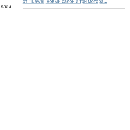
от Huawei, новый салон и три мотора...
аллеи