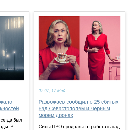
07:07, 17 Май
ркало
Развожаев сообщил о 25 сбитых
жностей
над Севастополем и Черным
морем дронах
всегда был
оды. В
Силы ПВО продолжают работать над