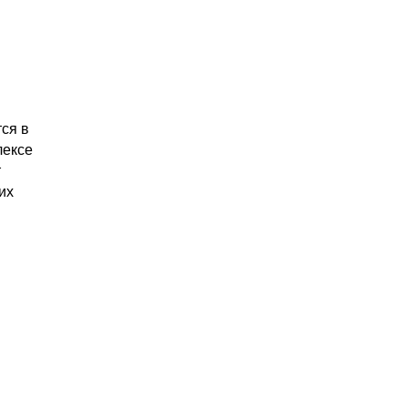
ся в
лексе
т
их