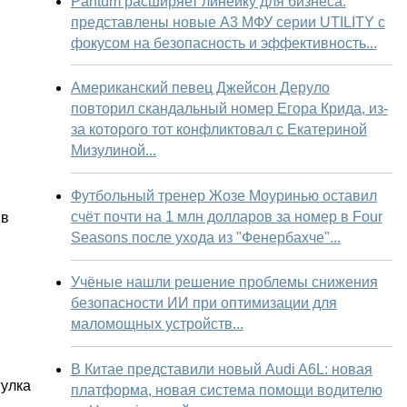
Pantum расширяет линейку для бизнеса:
представлены новые А3 МФУ серии UTILITY с
фокусом на безопасность и эффективность...
Американский певец Джейсон Деруло
повторил скандальный номер Егора Крида, из-
за которого тот конфликтовал с Екатериной
Мизулиной...
Футбольный тренер Жозе Моуринью оставил
счёт почти на 1 млн долларов за номер в Four
 в
Seasons после ухода из "Фенербахче"...
Учёные нашли решение проблемы снижения
безопасности ИИ при оптимизации для
маломощных устройств...
В Китае представили новый Audi A6L: новая
гулка
платформа, новая система помощи водителю