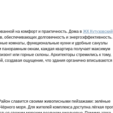
ованной на комфорт и практичность. Дома в
ЖК Кутузовский
в, обеспечивающих долговечность и энергоэффективность.
рные комнаты, функциональные кухни и удобные санузлы
 панорамным окнам, каждая квартира получает максимум
ризонт или горные склоны. Архитекторы стремились к тому,
й, создавая ощущение, что здания органично вписываются
 Район славится своими живописными пейзажами: зелёные
Чёрного моря. Для жителей комплекса доступна лёгкая про
аться свежим морским воздухом ежедневно. Помимо этого,