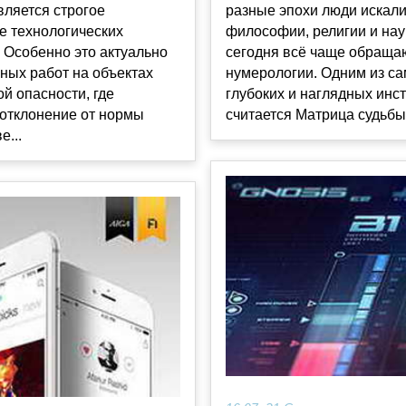
вляется строгое
разные эпохи люди искали
е технологических
философии, религии и нау
 Особенно это актуально
сегодня всё чаще обраща
ных работ на объектах
нумерологии. Одним из с
й опасности, где
глубоких и наглядных инс
отклонение от нормы
считается Матрица судьбы н
е...