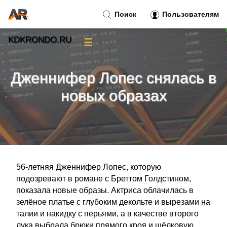
Поиск
Пользователям
KDKRONDO.RU
☰
Новости
»
Дженнифер Лопес снялась в
Тренды новостей
»
новых образах
Рубрики
»
Правила
»
56-летняя Дженнифер Лопес, которую
Контакт
»
подозревают в романе с Бреттом Голдстином,
показала новые образы. Актриса облачилась в
зелёное платье с глубоким декольте и вырезами на
талии и накидку с перьями, а в качестве второго
лука выбрала брюки прямого кроя и шёлковую