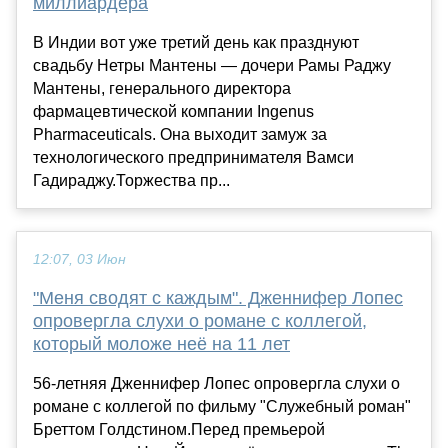
миллиардера
В Индии вот уже третий день как празднуют
свадьбу Нетры Мантены — дочери Рамы Раджу
Мантены, генерального директора
фармацевтической компании Ingenus
Pharmaceuticals. Она выходит замуж за
технологического предпринимателя Вамси
Гадираджу.Торжества пр...
12:07, 03 Июн
"Меня сводят с каждым". Дженнифер Лопес
опровергла слухи о романе с коллегой,
который моложе неё на 11 лет
56-летняя Дженнифер Лопес опровергла слухи о
романе с коллегой по фильму "Служебный роман"
Бреттом Голдстином.Перед премьерой