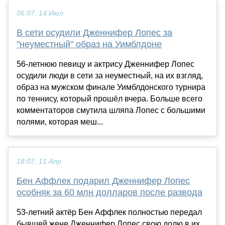
06:07, 14 Июл
В сети осудили Дженнифер Лопес за
"неуместный" образ на Уимблдоне
56-летнюю певицу и актрису Дженнифер Лопес
осудили люди в сети за неуместный, на их взгляд,
образ на мужском финале Уимблдонского турнира
по теннису, который прошёл вчера. Больше всего
комментаторов смутила шляпа Лопес с большими
полями, которая меш...
18:07, 11 Апр
Бен Аффлек подарил Дженнифер Лопес
особняк за 60 млн долларов после развода
53-летний актёр Бен Аффлек полностью передал
бывшей жене Дженнифер Лопес свою долю в их