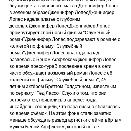
блузку цвета сливочного масла.Дженнифер Лопес
в зелёном образеДженнифер ЛопесДженнифер
Лопес надела платье с глубоким
декольтеДженнифер ЛопесДженнифер Лопес
промоутирует свой новый фильм "Служебный
роман"Дженнифер Лопес подозревают в романе с
коллегой по фильму "Служебный
роман"Дженнифер Лопес два года назад
развелась с Беном АффлекомДженнифер Лопес
во время пресс-тураВ последнее время в сети
часто обсуждают возможный роман Лопес с её
коллегой по фильму "Служебный роман", 45-
летним актёром Бреттом Голдстином, известным
по сериалу "Тед Лассо" Слухи о том, что они
встречаются, появились в апреле: тогда
инсайдеры сообщили, что пара сильно сблизилась
во время съёмок. На этом фоне стали заметно
меньше обсуждать развод артистки с её четвёртым
мужем Беном Аффлеком, который после