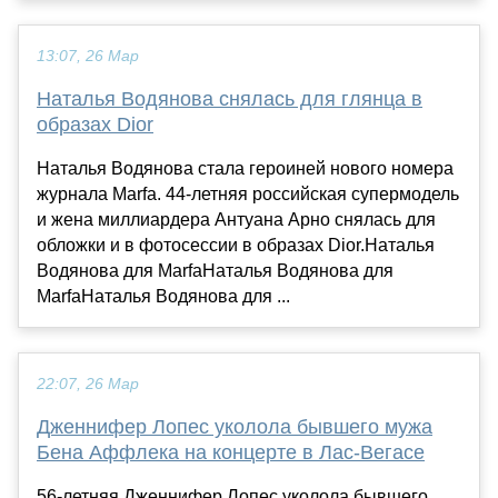
13:07, 26 Мар
Наталья Водянова снялась для глянца в
образах Dior
Наталья Водянова стала героиней нового номера
журнала Marfa. 44-летняя российская супермодель
и жена миллиардера Антуана Арно снялась для
обложки и в фотосессии в образах Dior.Наталья
Водянова для MarfaНаталья Водянова для
MarfaНаталья Водянова для ...
22:07, 26 Мар
Дженнифер Лопес уколола бывшего мужа
Бена Аффлека на концерте в Лас-Вегасе
56-летняя Дженнифер Лопес уколола бывшего