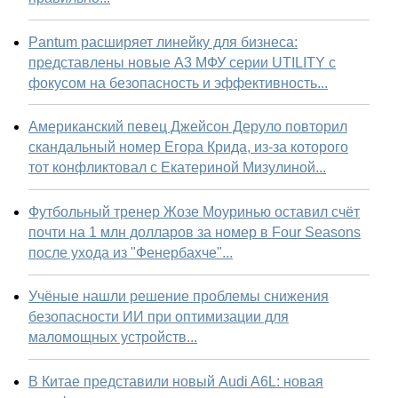
Pantum расширяет линейку для бизнеса:
представлены новые А3 МФУ серии UTILITY с
фокусом на безопасность и эффективность...
Американский певец Джейсон Деруло повторил
скандальный номер Егора Крида, из-за которого
тот конфликтовал с Екатериной Мизулиной...
Футбольный тренер Жозе Моуринью оставил счёт
почти на 1 млн долларов за номер в Four Seasons
после ухода из "Фенербахче"...
Учёные нашли решение проблемы снижения
безопасности ИИ при оптимизации для
маломощных устройств...
В Китае представили новый Audi A6L: новая