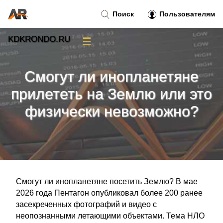
Поиск
Пользователям
KDKRONDO.RU
☰
Новости
»
Смогут ли инопланетяне
Тренды новостей
»
прилететь на Землю или это
физически невозможно?
Рубрики
»
Правила
»
Контакт
»
Смогут ли инопланетяне посетить Землю? В мае
2026 года Пентагон опубликовал более 200 ранее
засекреченных фотографий и видео с
неопознанными летающими объектами. Тема НЛО