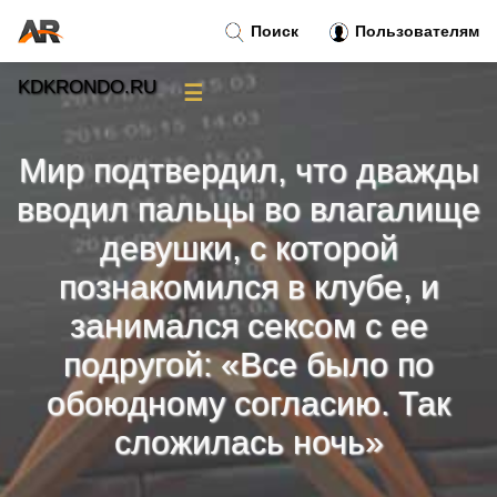
Поиск
Пользователям
KDKRONDO.RU
☰
Новости
»
Мир подтвердил, что дважды
Тренды новостей
»
вводил пальцы во влагалище
девушки, с которой
Рубрики
»
познакомился в клубе, и
Правила
занимался сексом с ее
»
подругой: «Все было по
Контакт
»
обоюдному согласию. Так
сложилась ночь»