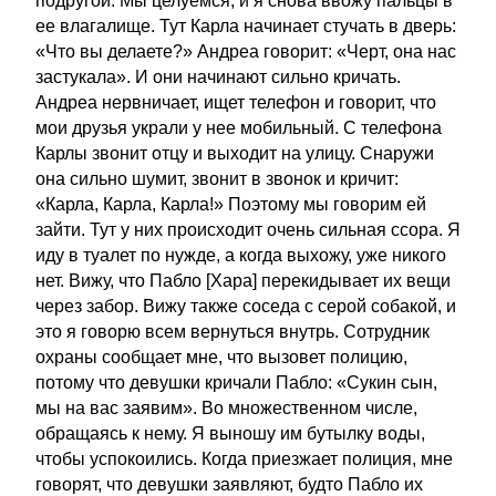
подругой. Мы целуемся, и я снова ввожу пальцы в
ее влагалище. Тут Карла начинает стучать в дверь:
«Что вы делаете?» Андреа говорит: «Черт, она нас
застукала». И они начинают сильно кричать.
Андреа нервничает, ищет телефон и говорит, что
мои друзья украли у нее мобильный. С телефона
Карлы звонит отцу и выходит на улицу. Снаружи
она сильно шумит, звонит в звонок и кричит:
«Карла, Карла, Карла!» Поэтому мы говорим ей
зайти. Тут у них происходит очень сильная ссора. Я
иду в туалет по нужде, а когда выхожу, уже никого
нет. Вижу, что Пабло [Хара] перекидывает их вещи
через забор. Вижу также соседа с серой собакой, и
это я говорю всем вернуться внутрь. Сотрудник
охраны сообщает мне, что вызовет полицию,
потому что девушки кричали Пабло: «Сукин сын,
мы на вас заявим». Во множественном числе,
обращаясь к нему. Я выношу им бутылку воды,
чтобы успокоились. Когда приезжает полиция, мне
говорят, что девушки заявляют, будто Пабло их