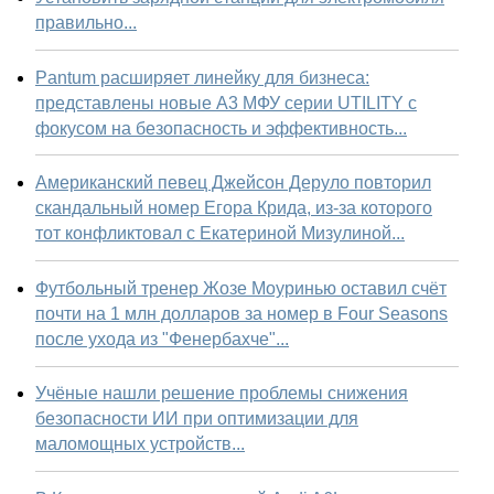
правильно...
Pantum расширяет линейку для бизнеса:
представлены новые А3 МФУ серии UTILITY с
фокусом на безопасность и эффективность...
Американский певец Джейсон Деруло повторил
скандальный номер Егора Крида, из-за которого
тот конфликтовал с Екатериной Мизулиной...
Футбольный тренер Жозе Моуринью оставил счёт
почти на 1 млн долларов за номер в Four Seasons
после ухода из "Фенербахче"...
Учёные нашли решение проблемы снижения
безопасности ИИ при оптимизации для
маломощных устройств...