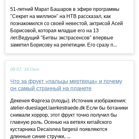
51-летний Марат Башаров в эфире программы
"Секрет на миллион" на НТВ рассказал, как
познакомился со своей невестой, актрисой Асей
Борисовой, которая младше его на 13
лет.Ведущий "Битвы экстрасенсов" впервые
заметил Борисову на репетиции. Его сразу п...
08:07, 16 Окт
Что за фрукт «пальцы мертвеца» и почему
он самый странный на планете
Декенея Фаргеза (плоды). Источник изображения:
atelier-dueslaget.laerkestraede.dk Если бы ботаники
снимали хоррор, этот фрукт точно получил бы
главную роль. Осенью на ветвях китайского
кустарника Decaisnea fargesii появляются
длинные синие стручки, ...