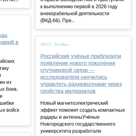
к выполнению первой в 2026 году
внекорабельной деятельности
(ВКД-66). Пря...
йцы
нарий в
09:07, 14 Июн
Российские учёные приблизили
ийских
появление нового поколения
таку
спутниковой связи —
и
исследователи научились
ин из
управлять радиоволнами через
ых боев,
свойства материалов
е
ошибки
Новый магнитоэлектрический
ых войск
эффект поможет создать компактные
радары и антенныУчёные
Новгородского государственного
университета разработали