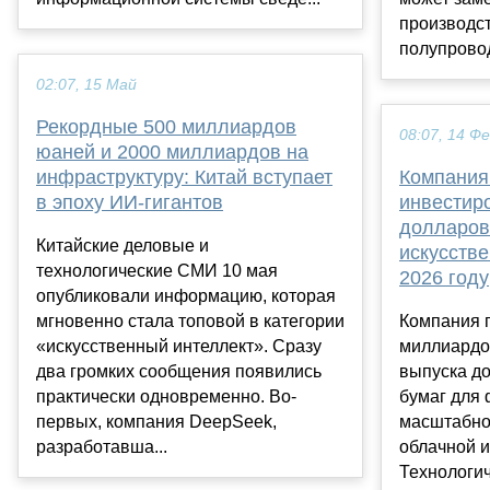
производст
полупровод
02:07, 15 Май
Рекордные 500 миллиардов
08:07, 14 Ф
юаней и 2000 миллиардов на
инфраструктуру: Китай вступает
Компания
в эпоху ИИ-гигантов
инвестир
долларов
Китайские деловые и
искусстве
технологические СМИ 10 мая
2026 году
опубликовали информацию, которая
мгновенно стала топовой в категории
Компания 
«искусственный интеллект». Сразу
миллиардов
два громких сообщения появились
выпуска д
практически одновременно. Во-
бумаг для
первых, компания DeepSeek,
масштабно
разработавша...
облачной 
Технологич