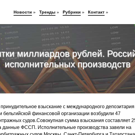
Новости
»
Тренды
»
Рубрики
»
Контакт
»
ятки миллиардов рублей. Росси
исполнительных производств
 принудительное взыскание с международного депозитария
ии бельгийской финансовой организации возбудили 47
итражных судов.Совокупная сумма взыскания составляет 2
а данные ФССП. Исполнительные производства завели на
арбитражных судов Москвы, Санкт-Петербурга и Татарстана