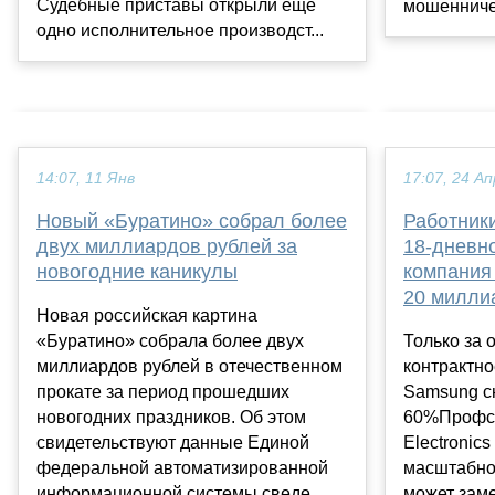
Судебные приставы открыли ещё
мошенничес
одно исполнительное производст...
14:07, 11 Янв
17:07, 24 Ап
Новый «Буратино» собрал более
Работник
двух миллиардов рублей за
18-дневно
новогодние каникулы
компания
20 милли
Новая российская картина
«Буратино» собрала более двух
Только за 
миллиардов рублей в отечественном
контрактно
прокате за период прошедших
Samsung с
новогодних праздников. Об этом
60%Профсо
свидетельствуют данные Единой
Electronic
федеральной автоматизированной
масштабной
информационной системы сведе...
может зам