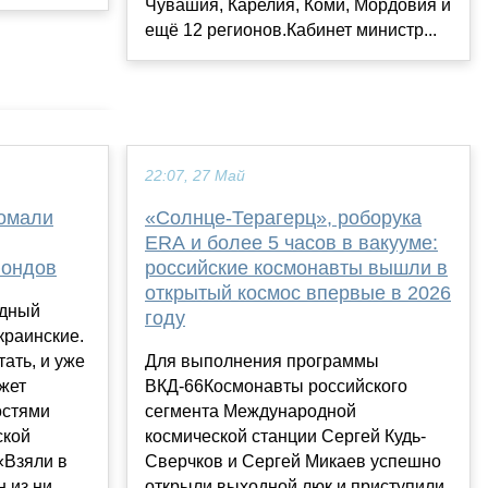
Чувашия, Карелия, Коми, Мордовия и
ещё 12 регионов.Кабинет министр...
22:07, 27 Май
ломали
«Солнце-Терагерц», роборука
ERA и более 5 часов в вакууме:
ондов
российские космонавты вышли в
открытый космос впервые в 2026
одный
году
краинские.
ать, и уже
Для выполнения программы
ожет
ВКД-66Космонавты российского
остями
сегмента Международной
ской
космической станции Сергей Кудь-
«Взяли в
Сверчков и Сергей Микаев успешно
из ни...
открыли выходной люк и приступили