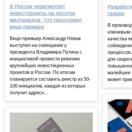
В России пересмотрят
Разработк
инвестпроекты на десятки
сварки
миллиардов. Что предложил
В производ
вице-премьер
ключевым 
Вице-премьер Александр Новак
качества я
выступил на совещании у
соблюдени
президента Владимира Путина с
процессов.
инициативой провести ревизию
для свароч
крупнейших инвестиционных
повышенно
проектов в России. По итогам
малейшее 
планируется составить реестр из 50-
может прив
100 инициатив, каждая из которых
получит адресн...