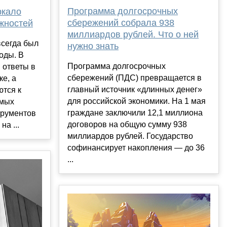
Программа долгосрочных
ркало
сбережений собрала 938
жностей
миллиардов рублей. Что о ней
всегда был
нужно знать
оды. В
Программа долгосрочных
 ответы в
сбережений (ПДС) превращается в
ке, а
главный источник «длинных денег»
ются к
для российской экономики. На 1 мая
амых
граждане заключили 12,1 миллиона
трументов
договоров на общую сумму 938
а ...
миллиардов рублей. Государство
софинансирует накопления — до 36
...