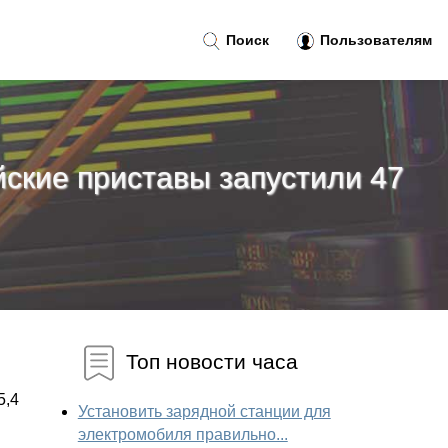
Поиск
Пользователям
йские приставы запустили 47
Топ новости часа
5,4
Установить зарядной станции для
электромобиля правильно...
.