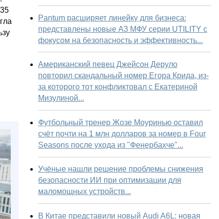
 35
Pantum расширяет линейку для бизнеса:
гла
представлены новые А3 МФУ серии UTILITY с
ьзу
фокусом на безопасность и эффективность...
Американский певец Джейсон Деруло
повторил скандальный номер Егора Крида, из-
за которого тот конфликтовал с Екатериной
Мизулиной...
Футбольный тренер Жозе Моуринью оставил
счёт почти на 1 млн долларов за номер в Four
Seasons после ухода из "Фенербахче"...
Учёные нашли решение проблемы снижения
безопасности ИИ при оптимизации для
маломощных устройств...
В Китае представили новый Audi A6L: новая