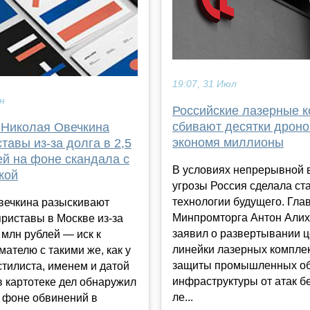
19:07, 31 Июл
ен
Российские лазерные 
сбивают десятки дроно
 Николая Овечкина
экономя миллионы
тавы из-за долга в 2,5
ей на фоне скандала с
В условиях непрерывной 
кой
угрозы Россия сделала ст
технологии будущего. Гла
вечкина разыскивают
Минпромторга Антон Али
риставы в Москве из-за
заявил о развертывании 
5 млн рублей — иск к
линейки лазерных компле
ателю с такими же, как у
защиты промышленных об
стилиста, именем и датой
инфраструктуры от атак 
 картотеке дел обнаружил
ле...
а фоне обвинений в