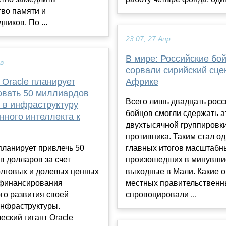
во памяти и
ников. По ...
23:07, 27 Апр
В мире: Российские бо
ев
сорвали сирийский сце
 Oracle планирует
Африке
овать 50 миллиардов
Всего лишь двадцать росс
 в инфраструктуру
бойцов смогли сдержать а
нного интеллекта к
двухтысячной группировк
противника. Таким стал од
планирует привлечь 50
главных итогов масштабн
 долларов за счет
произошедших в минувши
олговых и долевых ценных
выходные в Мали. Какие 
 финансирования
местных правительственн
го развития своей
спровоцировали ...
инфраструктуры.
еский гигант Oracle