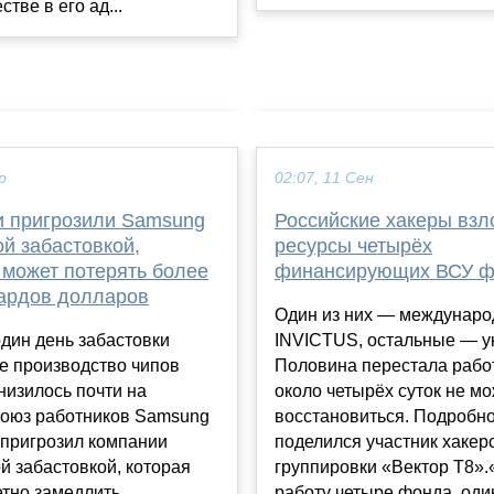
тве в его ад...
р
02:07, 11 Сен
и пригрозили Samsung
Российские хакеры вз
й забастовкой,
ресурсы четырёх
 может потерять более
финансирующих ВСУ ф
ардов долларов
Один из них — междунар
один день забастовки
INVICTUS, остальные — у
е производство чипов
Половина перестала работ
низилось почти на
около четырёх суток не м
юз работников Samsung
восстановиться. Подробн
s пригрозил компании
поделился участник хакер
 забастовкой, которая
группировки «Вектор Т8».
етно замедлить
работу четыре фонда, один 