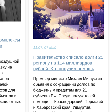
комплексы
в,
11:07, 07 Май
Правительство списало долги 21
воздушной
региону на 114 миллиардов
авку на
рублей. Кто получил помощь
ва
Премьер-министр Михаил Мишустин
ханов
объявил о сокращении долгов по
целой
бюджетным кредитам для 21
ксов для
субъекта РФ. Среди получателей
ъектов и
помощи — Краснодарский, Пермский
беспилотных
и Хабаровский края, Удмуртия,