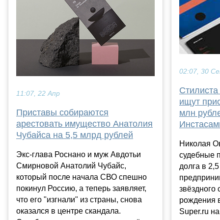
02:07, 30 С
Стилиста
11:07, 22 Апр
ищут прис
Приставы собираются
млн рубл
арестовать имущество Анатолия
Инстасам
Чубайса на 5,5 млрд рублей
Николая О
Экс-глава Роснано и муж Авдотьи
судебные п
Смирновой Анатолий Чубайс,
долга в 2,
который после начала СВО спешно
предприним
покинул Россию, а теперь заявляет,
звёздного 
что его "изгнали" из страны, снова
рождения в
оказался в центре скандала.
Super.ru н