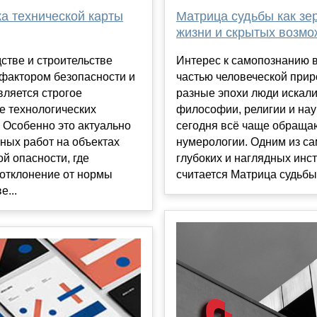
а технической карты
Матрица судьбы как зе
жизни и скрытых возмо
стве и строительстве
Интерес к самопознанию 
фактором безопасности и
частью человеческой прир
вляется строгое
разные эпохи люди искали
е технологических
философии, религии и нау
 Особенно это актуально
сегодня всё чаще обраща
ных работ на объектах
нумерологии. Одним из с
й опасности, где
глубоких и наглядных инс
отклонение от нормы
считается Матрица судьбы н
е...