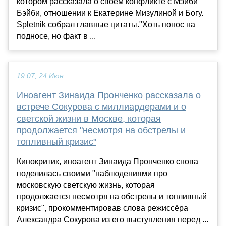
котором рассказала о своём конфликте с Мэйби
Бэйби, отношении к Екатерине Мизулиной и Богу.
Spletnik собрал главные цитаты."Хоть понос на
подносе, но факт в ...
19:07, 24 Июн
Иноагент Зинаида Пронченко рассказала о
встрече Сокурова с миллиардерами и о
светской жизни в Москве, которая
продолжается "несмотря на обстрелы и
топливный кризис"
Кинокритик, иноагент Зинаида Пронченко снова
поделилась своими "наблюдениями про
московскую светскую жизнь, которая
продолжается несмотря на обстрелы и топливный
кризис", прокомментировав слова режиссёра
Александра Сокурова из его выступления перед ...