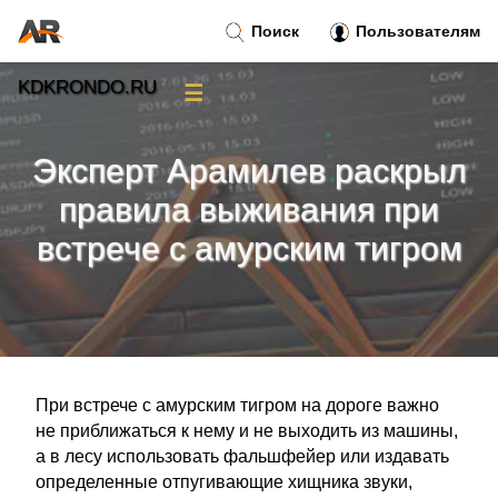
Поиск
Пользователям
KDKRONDO.RU
☰
Новости
»
Эксперт Арамилев раскрыл
Тренды новостей
»
правила выживания при
встрече с амурским тигром
Рубрики
»
Правила
»
Контакт
»
При встрече с амурским тигром на дороге важно
не приближаться к нему и не выходить из машины,
а в лесу использовать фальшфейер или издавать
определенные отпугивающие хищника звуки,