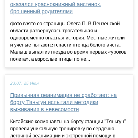
оказался краснокнижный аистенок,
брошенный родителями
фото взято со страницы Олега П. В Пензенской
области развернулась трогательная и
одновременно опасная история. Местные жители
и ученые пытаются спасти птенца белого аиста.
Малыш выпал из гнезда во время первых «уроков
полета», а взрослые птицы по не...
23:07, 25 Июн
Привычная реанимация не сработает: на
борту Тяньгун испытали методики
выживания в невесомости
Китайские космонавты на борту станции "Тяньгун"
провели уникальную тренировку по сердечно-
легочной реанимации и экстренной помощи в