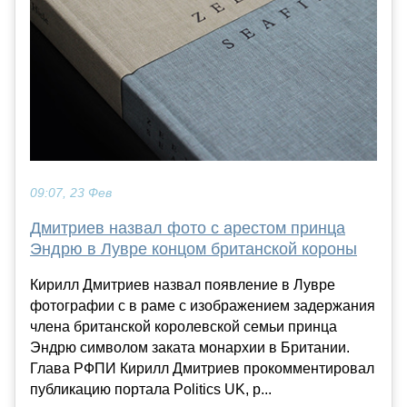
09:07, 23 Фев
Дмитриев назвал фото с арестом принца
Эндрю в Лувре концом британской короны
Кирилл Дмитриев назвал появление в Лувре
фотографии с в раме с изображением задержания
члена британской королевской семьи принца
Эндрю символом заката монархии в Британии.
Глава РФПИ Кирилл Дмитриев прокомментировал
публикацию портала Politics UK, р...