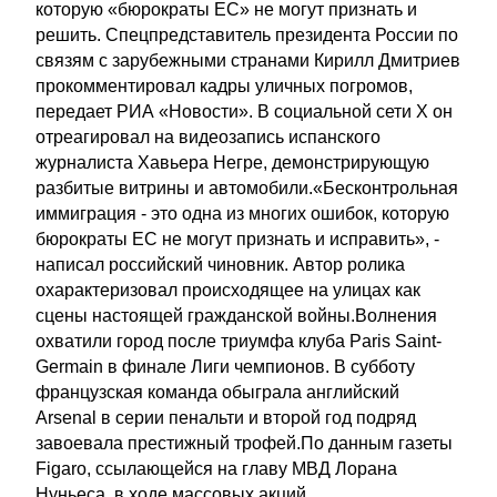
которую «бюрократы ЕС» не могут признать и
решить. Спецпредставитель президента России по
связям с зарубежными странами Кирилл Дмитриев
прокомментировал кадры уличных погромов,
передает РИА «Новости». В социальной сети X он
отреагировал на видеозапись испанского
журналиста Хавьера Негре, демонстрирующую
разбитые витрины и автомобили.«Бесконтрольная
иммиграция - это одна из многих ошибок, которую
бюрократы ЕС не могут признать и исправить», -
написал российский чиновник. Автор ролика
охарактеризовал происходящее на улицах как
сцены настоящей гражданской войны.Волнения
охватили город после триумфа клуба Paris Saint-
Germain в финале Лиги чемпионов. В субботу
французская команда обыграла английский
Arsenal в серии пенальти и второй год подряд
завоевала престижный трофей.По данным газеты
Figaro, ссылающейся на главу МВД Лорана
Нуньеса, в ходе массовых акций