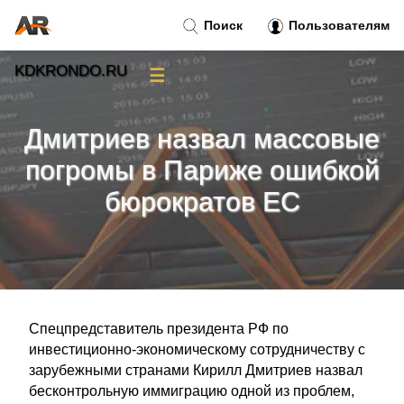
Поиск
Пользователям
KDKRONDO.RU
☰
Новости
»
Дмитриев назвал массовые
Тренды новостей
»
погромы в Париже ошибкой
бюрократов ЕС
Рубрики
»
Правила
»
Контакт
»
Спецпредставитель президента РФ по
инвестиционно-экономическому сотрудничеству с
зарубежными странами Кирилл Дмитриев назвал
бесконтрольную иммиграцию одной из проблем,