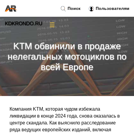
Поиск
Пользователям
KDKRONDO.RU
☰
Новости
»
KTM обвинили в продаже
Тренды новостей
»
нелегальных мотоциклов по
всей Европе
Рубрики
»
Правила
»
Контакт
»
Компания KTM, которая чудом избежала
ликвидации в конце 2024 года, снова оказалась в
центре скандала. Как выяснило расследование
ряда ведущих европейских изданий, включая