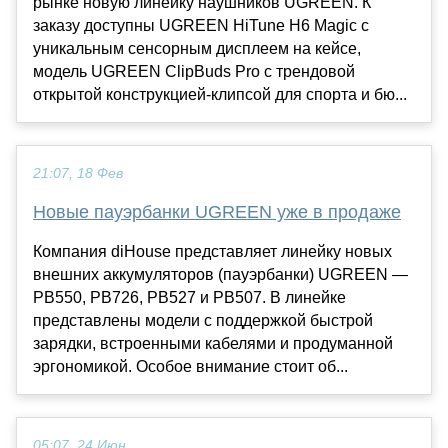
рынке новую линейку наушников UGREEN. К
заказу доступны UGREEN HiTune H6 Magic с
уникальным сенсорным дисплеем на кейсе,
модель UGREEN ClipBuds Pro с трендовой
открытой конструкцией-клипсой для спорта и бю...
21:07, 18 Фев
Новые пауэрбанки UGREEN уже в продаже
Компания diHouse представляет линейку новых
внешних аккумуляторов (пауэрбанки) UGREEN —
РВ550, РВ726, РВ527 и РВ507. В линейке
представлены модели с поддержкой быстрой
зарядки, встроенными кабелями и продуманной
эргономикой. Особое внимание стоит об...
05:07, 24 Июн