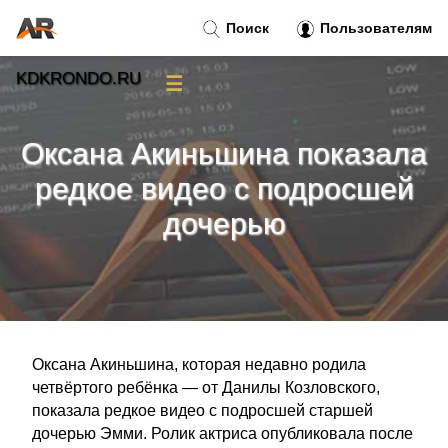
Поиск
Пользователям
KDKRONDO.RU
☰
Новости
»
Оксана Акиньшина показала
Тренды новостей
»
редкое видео с подросшей
дочерью
Рубрики
»
Правила
»
Контакт
»
Оксана Акиньшина, которая недавно родила
четвёртого ребёнка — от Данилы Козловского,
показала редкое видео с подросшей старшей
дочерью Эмми. Ролик актриса опубликовала после