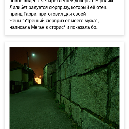
новое видео с четырёхлетней дочерью. В ролике
Лилибет радуется сюрпризу, который её отец,
принц Гарри, приготовил для своей
жены."Утренний сюрприз от моего мужа", —
написала Меган в сторис* и показала бо...