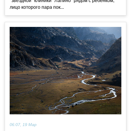
"звёздной" клиники "Лапино" рядом с ребёнком,
лицо которого пара пок...
06:07, 19 Мар