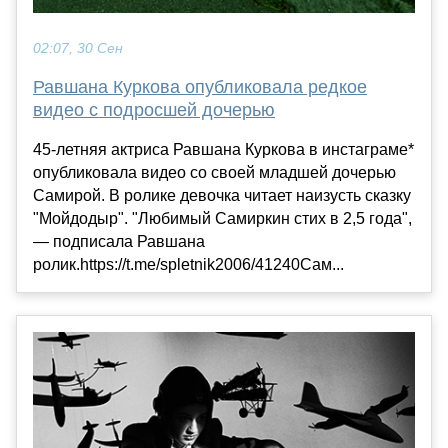
02:07, 30 Сен
Равшана Куркова опубликовала редкое
видео с подросшей дочерью
45-летняя актриса Равшана Куркова в инстаграме*
опубликовала видео со своей младшей дочерью
Самирой. В ролике девочка читает наизусть сказку
"Мойдодыр". "Любимый Самиркин стих в 2,5 года",
— подписала Равшана
ролик.https://t.me/spletnik2006/41240Сам...