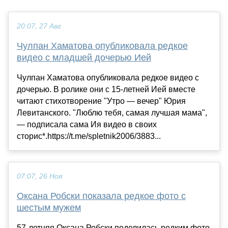
20:07, 27 Авг
Чулпан Хаматова опубликовала редкое
видео с младшей дочерью Ией
Чулпан Хаматова опубликовала редкое видео с
дочерью. В ролике они с 15-летней Ией вместе
читают стихотворение "Утро — вечер" Юрия
Левитанского. "Люблю тебя, самая лучшая мама",
— подписала сама Ия видео в своих
сторис*.https://t.me/spletnik2006/3883...
07:07, 26 Ноя
Оксана Робски показала редкое фото с
шестым мужем
57-летняя Оксана Робски поделилась редким фото