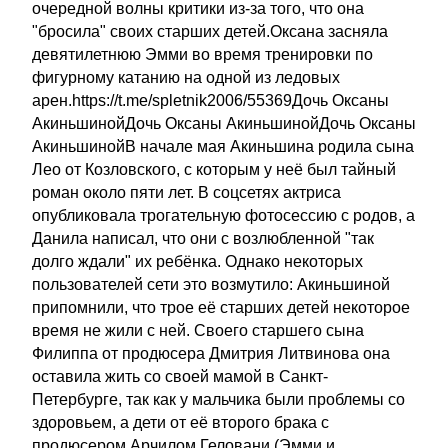
очередной волны критики из-за того, что она
"бросила" своих старших детей.Оксана засняла
девятилетнюю Эмми во время тренировки по
фигурному катанию на одной из ледовых
арен.https://t.me/spletnik2006/55369Дочь Оксаны
АкиньшинойДочь Оксаны АкиньшинойДочь Оксаны
АкиньшинойВ начале мая Акиньшина родила сына
Лео от Козловского, с которым у неё был тайный
роман около пяти лет. В соцсетях актриса
опубликовала трогательную фотосессию с родов, а
Данила написал, что они с возлюбленной "так
долго ждали" их ребёнка. Однако некоторых
пользователей сети это возмутило: Акиньшиной
припомнили, что трое её старших детей некоторое
время не жили с ней. Своего старшего сына
Филиппа от продюсера Дмитрия Литвинова она
оставила жить со своей мамой в Санкт-
Петербурге, так как у мальчика были проблемы со
здоровьем, а дети от её второго брака с
продюсером Арчилом Геловани (Эмми и