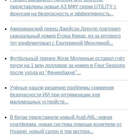
представлены новые А3 МФУ серии UTILITY с
фокусом на безопасность и эффективность...
Американский певец Джейсон Деруло повторил
скандальный номер Егора Крида, из-за которого
тот конфликтовал с Екатериной Мизулиной...
Футбольный тренер Жозе Моуринью оставил счёт
почти на 1 млн долларов за номер в Four Seasons
после ухода из "Фенербахче"...
Учёные нашли решение проблемы снижения
безопасности ИИ при оптимизации для
маломощных устройств...
В Китае представили новый Audi A6L: новая
платформа, новая система помощи водителю от
Huawei, новый салон и три мотора...