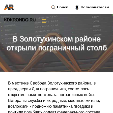
Поиск
Пользователям
KDKRONDO.RU
☰
Новости
»
В Золотухинском районе
Тренды новостей
»
открыли пограничный столб
Рубрики
»
Правила
»
В местечке Свобода Золотухинского района, в
Контакт
»
преддверии Дня пограничника, состоялось
открытие памятного знака пограничных войск.
Ветераны службы и их родные, местные жители,
возложили к подножию памятника гвоздики и
почтили погибших солдат федерального состава.