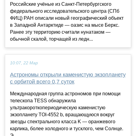
Российские учёные из Санкт-Петербургского
федерального исследовательского центра (СПб
ФИЦ) РАН описали новый географический объект
в Западной Антарктиде — оазис на мысе Беркс.
Ранее эту территорию считали нунатаком —
обычной скалой, торчащей из ледн...
10:07, 22 Мар
Астрономы открыли каменистую экзопланету
с орбитой всего 0,7 суток
Международная группа астрономов при помощи
телескопа TESS обнаружила
ультракороткопериодическую каменистую
экзопланету TOI-4552 b, вращающуюся вокруг
звезды спектрального класса K — оранжевого
карлика, более холодного и тусклого, чем Солнце.
Э...