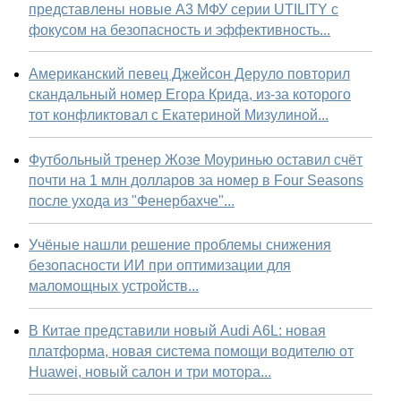
представлены новые А3 МФУ серии UTILITY с
фокусом на безопасность и эффективность...
Американский певец Джейсон Деруло повторил
скандальный номер Егора Крида, из-за которого
тот конфликтовал с Екатериной Мизулиной...
Футбольный тренер Жозе Моуринью оставил счёт
почти на 1 млн долларов за номер в Four Seasons
после ухода из "Фенербахче"...
Учёные нашли решение проблемы снижения
безопасности ИИ при оптимизации для
маломощных устройств...
В Китае представили новый Audi A6L: новая
платформа, новая система помощи водителю от
Huawei, новый салон и три мотора...