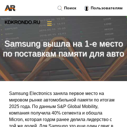
Поиск
Пользователям
KDKRONDO.RU
☰
Новости
»
Samsung вышла на 1-е место
Тренды новостей
»
по поставкам памяти для авто
Рубрики
»
Правила
»
Samsung Electronics заняла первое место на
Контакт
»
мировом рынке автомобильной памяти по итогам
2025 года. По данным S&P Global Mobility,
компания получила 40% сегмента и обошла
Micron, которая годом ранее делила лидерство с
той же долей. Для Samsung это еще один сдвиг в