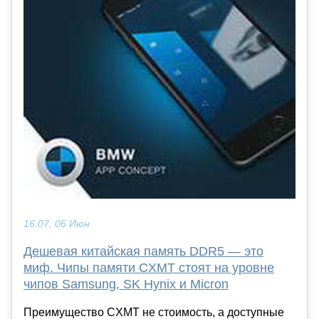
16:07, 06 Июн
Дешевая китайская память DDR5 — это
миф. Чипы памяти CXMT стоят на уровне
чипов Samsung, SK Hynix и Micron
Преимущество CXMT не стоимость, а доступные