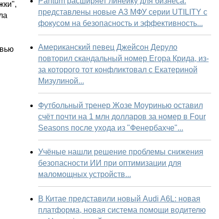
Pantum расширяет линейку для бизнеса:
жки",
представлены новые А3 МФУ серии UTILITY с
ла
фокусом на безопасность и эффективность...
Американский певец Джейсон Деруло
рвью
повторил скандальный номер Егора Крида, из-
за которого тот конфликтовал с Екатериной
Мизулиной...
Футбольный тренер Жозе Моуринью оставил
счёт почти на 1 млн долларов за номер в Four
Seasons после ухода из "Фенербахче"...
Учёные нашли решение проблемы снижения
безопасности ИИ при оптимизации для
маломощных устройств...
В Китае представили новый Audi A6L: новая
платформа, новая система помощи водителю