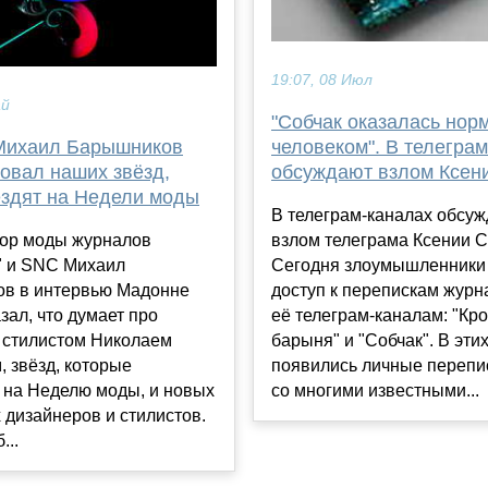
19:07, 08 Июл
ай
"Собчак оказалась но
Михаил Барышников
человеком". В телегра
овал наших звёзд,
обсуждают взлом Ксен
ездят на Недели моды
В телеграм-каналах обсу
тор моды журналов
взлом телеграма Ксении С
" и SNC Михаил
Сегодня злоумышленники
в в интервью Мадонне
доступ к перепискам журна
зал, что думает про
её телеграм-каналам: "Кр
о стилистом Николаем
барыня" и "Собчак". В эти
 звёзд, которые
появились личные перепи
 на Неделю моды, и новых
со многими известными...
 дизайнеров и стилистов.
...