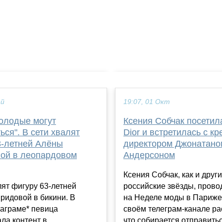
ай
19:07, 01 Окт
молодые могут
Ксения Собчак посетил
ься". В сети хвалят
Dior и встретилась с к
3-летней Алёны
директором Джонатано
ой в леопардовом
Андерсоном
Ксения Собчак, как и друг
лят фигуру 63-летней
российские звёзды, прово
ридовой в бикини. В
на Неделе моды в Париже.
таграме* певица
своём телеграм-канале ра
ла контент в
что собирается отправитьс