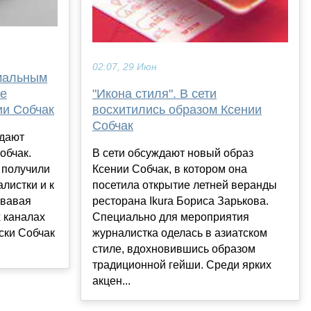
02:07, 29 Июн
рмальным
"Икона стиля". В сети
ме
восхитились образом Ксении
ии Собчак
Собчак
ждают
В сети обсуждают новый образ
обчак.
Ксении Собчак, в котором она
 получили
посетила открытие летней веранды
листки и к
ресторана Ikura Бориса Зарькова.
овавая
Специально для мероприятия
х каналах
журналистка оделась в азиатском
ски Собчак
стиле, вдохновившись образом
традиционной гейши. Среди ярких
акцен...