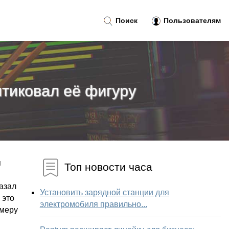
Поиск
Пользователям
итиковал её фигуру
я
Топ новости часа
казал
Установить зарядной станции для
 это
электромобиля правильно...
амеру