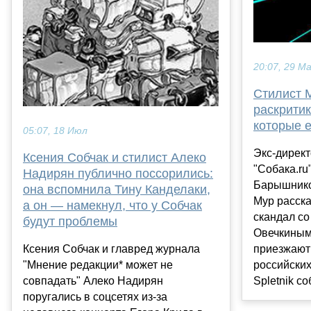
20:07, 29 М
Стилист 
раскритик
которые 
05:07, 18 Июл
Экс-дирек
Ксения Собчак и стилист Алеко
"Собака.ru
Надирян публично поссорились:
Барышнико
она вспомнила Тину Канделаки,
Мур расска
а он — намекнул, что у Собчак
скандал с
будут проблемы
Овечкиным,
приезжают
Ксения Собчак и главред журнала
российских
"Мнение редакции* может не
Spletnik соб
совпадать" Алеко Надирян
поругались в соцсетях из-за