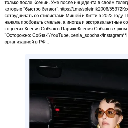
только после Ксении. Уже после инцидента в своём телег
которые "быстро бегают".https://t.me/spletnik2006/55372
сотрудничать со стилистами Мишей и Китти в 2023 году.
начала пробовать смелые, а иногда и экстравагантные со
соцсетях.Ксения Собчак в ПарижеКсения Собчак в ярком
"Осторожно: Собчак"/YouTube, xenia_sobchak/Instagram**
организацией в РФ...