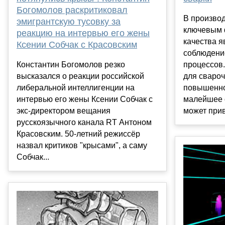
Богомолов раскритиковал
В производ
эмигрантскую тусовку за
ключевым 
реакцию на интервью его жены
качества я
Ксении Собчак с Красовским
соблюдени
Константин Богомолов резко
процессов.
высказался о реакции российской
для свароч
либеральной интеллигенции на
повышенно
интервью его жены Ксении Собчак с
малейшее 
экс-директором вещания
может прив
русскоязычного канала RT Антоном
Красовским. 50-летний режиссёр
назвал критиков "крысами", а саму
Собчак...