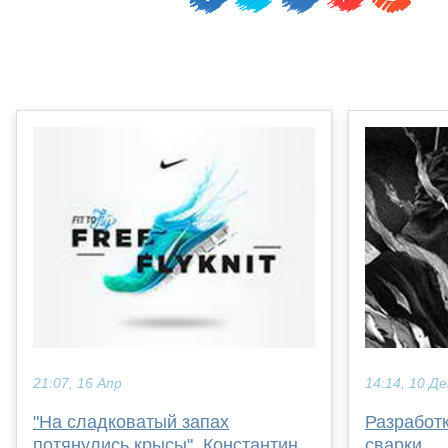
21:07, 16 Апр
14:14, 10 Де
"На сладковатый запах
Разработк
потянулись крысы". Константин
сварки