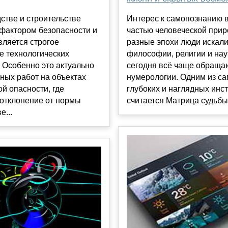
стве и строительстве
Интерес к самопознанию 
фактором безопасности и
частью человеческой прир
вляется строгое
разные эпохи люди искали
е технологических
философии, религии и нау
 Особенно это актуально
сегодня всё чаще обраща
ных работ на объектах
нумерологии. Одним из с
й опасности, где
глубоких и наглядных инс
отклонение от нормы
считается Матрица судьбы н
е...