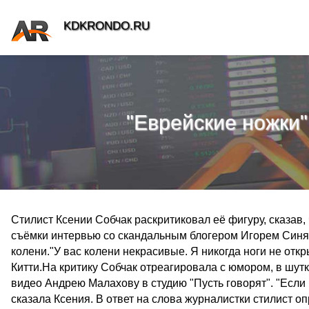
KDKRONDO.RU
"Еврейские ножки"
Стилист Ксении Собчак раскритиковал её фигуру, сказав,
съёмки интервью со скандальным блогером Игорем Синя
колени."У вас колени некрасивые. Я никогда ноги не откр
Китти.На критику Собчак отреагировала с юмором, в шутк
видео Андрею Малахову в студию "Пусть говорят". "Если в
сказала Ксения. В ответ на слова журналистки стилист оп