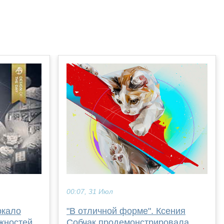
00:07, 31 Июл
"В отличной форме". Ксения
ркало
Собчак продемонстрировала
жностей