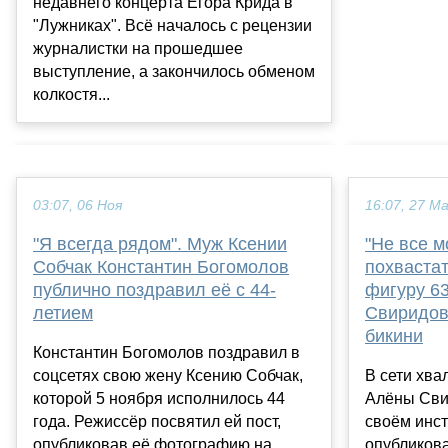
недавнего концерта Егора Крида в
"Лужниках". Всё началось с рецензии
журналистки на прошедшее
выступление, а закончилось обменом
колкостя...
03:07, 06 Ноя
16:07, 27 М
"Я всегда рядом". Муж Ксении
"Не все 
Собчак Константин Богомолов
похвастат
публично поздравил её с 44-
фигуру 6
летием
Свиридов
бикини
Константин Богомолов поздравил в
соцсетях свою жену Ксению Собчак,
В сети хва
которой 5 ноября исполнилось 44
Алёны Сви
года. Режиссёр посвятил ей пост,
своём инс
опубликовав её фотографию на
опубликова