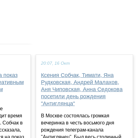
20:07, 16 Окт
а показ
Ксения Собчак, Тимати, Яна
реативным
Рудковская, Андрей Малахов,
м
Аня Чиповская, Анна Седокова
посетили день рождения
"Антиглянца"
ие
дит время
В Москве состоялась громкая
 Собчак в
вечеринка в честь восьмого дня
ссказала,
рождения телеграм-канала
я на показ
"Антиглянец". Был весь столичный