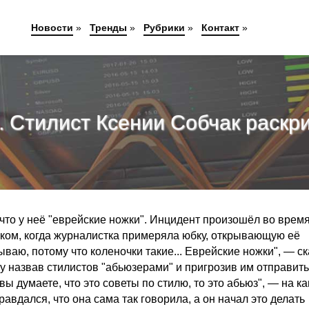
Новости
»
Тренды
»
Рубрики
»
Контакт
»
. Стилист Ксении Собчак раскр
 что у неё "еврейские ножки". Инцидент произошёл во врем
ком, когда журналистка примеряла юбку, открывающую её
ываю, потому что коленочки такие... Еврейские ножки", — с
у назвав стилистов "абьюзерами" и пригрозив им отправить
ы думаете, что это советы по стилю, то это абьюз", — на к
равдался, что она сама так говорила, а он начал это делать