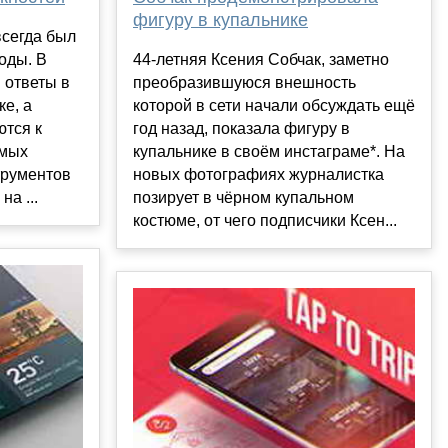
фигуру в купальнике
всегда был
44-летняя Ксения Собчак, заметно
оды. В
преобразившуюся внешность
 ответы в
которой в сети начали обсуждать ещё
ке, а
год назад, показала фигуру в
ются к
купальнике в своём инстаграме*. На
амых
новых фотографиях журналистка
трументов
позирует в чёрном купальном
а ...
костюме, от чего подписчики Ксен...