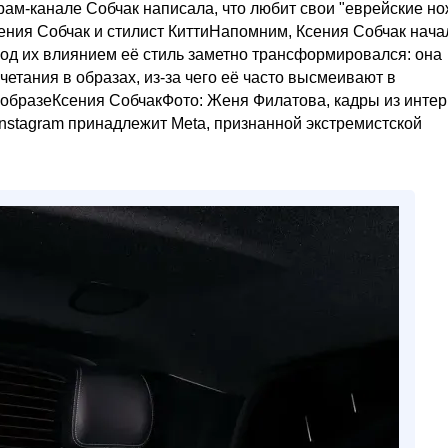
рам-канале Собчак написала, что любит свои "еврейские но
Ксения Собчак и стилист КиттиНапомним, Ксения Собчак нача
 Под их влиянием её стиль заметно трансформировался: она
четания в образах, из-за чего её часто высмеивают в
 образеКсения СобчакФото: Женя Филатова, кадры из инте
Instagram принадлежит Meta, признанной экстремистской