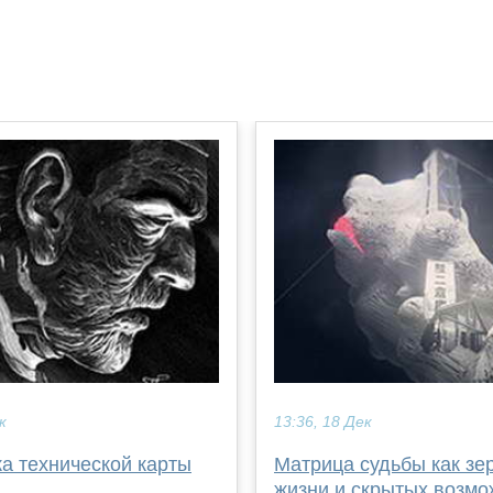
к
13:36, 18 Дек
а технической карты
Матрица судьбы как зе
жизни и скрытых возмо