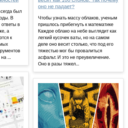
жностей
оно не падает?
всегда был
Чтобы узнать массу облаков, ученым
оды. В
пришлось прибегнуть к математике
 ответы в
Каждое облако на небе выглядит как
ке, а
легкий кусочек ваты, но на самом
ются к
деле оно весит столько, что под его
амых
тяжестью мог бы провалиться
трументов
асфальт. И это не преувеличение.
а ...
Оно в разы тяжел...