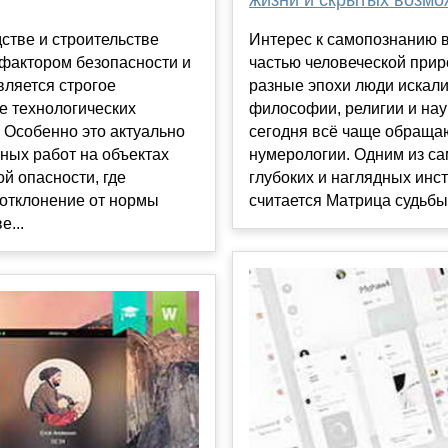
жизни и скрытых возмо
стве и строительстве
Интерес к самопознанию 
фактором безопасности и
частью человеческой прир
вляется строгое
разные эпохи люди искали
е технологических
философии, религии и нау
 Особенно это актуально
сегодня всё чаще обраща
ных работ на объектах
нумерологии. Одним из с
й опасности, где
глубоких и наглядных инс
отклонение от нормы
считается Матрица судьбы н
е...