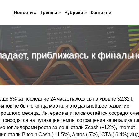
Новости
»
Тренды
»
Рубрики
»
Контакт
»
падает, приближаясь к финальн
ё 5% за последние 24 часа, находясь на уровне $2.32T,
 рынок не был с конца марта, и это дальнейшее развитие
прошлого месяца. Интерес капиталов остаётся сосредоточ
 приходятся на пугающие темпы сокращения капитализации
нет лидерами роста за день стали Zcash (+12%), Internet
 стали Bitcoin Cash (-11.5%), Aptos (-7%), IOTA (-6.4%).Ин