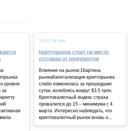
13:07, 16 Ноя
вается
Крипторынок стоит на месте,
ю
отставая от конкурентов
на
Влияние на рынок:1Картина
торынка
рынкаКапитализация крипторынка
го уровня
слабо изменилась за прошедшие
 за
сутки, колеблясь вокруг $3.5 трлн.
 крипту
Криптовалютный индекс страха
кий
провалился до 15 – минимума с 4
озитивная
марта. Интересно наблюдать, что
омила
криптовалютный рынок вновь о...