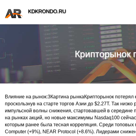
KDKRONDO.RU
Крипторынок 
Влияние на рынок:3Картина рынкаКрипторынок потерял ещ
проскользнув на старте торгов Азии до $2.27T. Так низко
импульсной волны снижения, стартовавшей в середине 
на рынках акций, но новые максимумы Nasdaq100 сейчас
которым ранее была тесная корреляция. Среди топовых мо
Computer (+9%), NEAR Protocol (+8.6%). Лидерами снижения