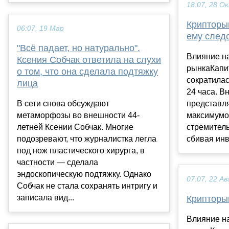
18:07, 28 О
Крипторын
06:07, 19 Мар
ему след
"Всё падает, но натурально".
Влияние н
Ксения Собчак ответила на слухи
рынкаКапи
о том, что она сделала подтяжку
сократилас
лица
24 часа. В
В сети снова обсуждают
представля
метаморфозы во внешности 44-
максимумо
летней Ксении Собчак. Многие
стремитель
подозревают, что журналистка легла
сбивая инв
под нож пластического хирурга, в
частности — сделала
эндоскопическую подтяжку. Однако
07:07, 22 Ав
Собчак не стала сохранять интригу и
записала вид...
Крипторы
Влияние н