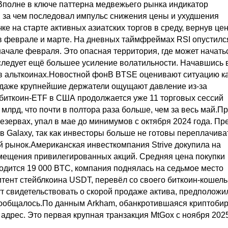
 Вполне в ключе паттерна медвежьего рынка индикатор
, за чем последовал импульс снижения цены и ухудшения
е на старте активных азиатских торгов в среду, вернув цен
 феврале и марте. На дневных таймфреймах RSI опустилс
начале февраля. Это опасная территория, где может начать
оследует ещё большее усиление волатильности. Начавшись 
й в альткоинах.Новостной фонВ BTSE оценивают ситуацию к
 даже крупнейшие держатели ощущают давление из-за
 биткоин-ETF в США продолжается уже 11 торговых сессий
млрд, что почти в полтора раза больше, чем за весь май.П
зервах, упал в мае до минимумов с октября 2024 года. Пр
в Galaxy, так как инвесторы больше не готовы переплачива
ый рынок.Американская инвесткомпания Strive докупила на
азмещения привилегированных акций. Средняя цена покупки
аходится 19 000 BTC, компания поднялась на седьмое место
тент стейблкоина USDT, перевёл со своего биткоин-кошель
гут свидетельствовать о скорой продаже актива, предположи
 сообщалось.По данным Arkham, обанкротившаяся криптоби
 адрес. Это первая крупная транзакция MtGox с ноября 202