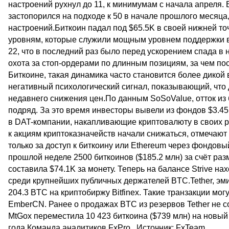
настроений рухнул до 11, к минимумам с начала апреля.
застопорился на подходе к 50 в начале прошлого месяца
настроений.Биткоин падал под $65.5K в своей нижней точк
уровням, которые служили мощным уровнем поддержки в
22, что в последний раз было перед ускорением спада в 
охота за стоп-ордерами по длинным позициям, за чем п
Биткоине, такая динамика часто становится более дико
негативный психологический сигнал, показывающий, что
недавнего снижения цен.По данным SoSoValue, отток из
подряд. За это время инвесторы вывели из фондов $3.45 
в DAT-компании, накапливающие криптовалюту в своих ре
к акциям криптоказначейств начали снижаться, отмечают 
только за доступ к биткоину или Ethereum через фондов
прошлой неделе 2500 биткоинов ($185.2 млн) за счёт р
составила $74.1K за монету. Теперь на балансе Strive н
среди крупнейших публичных держателей BTC.Tether, эми
204.3 BTC на криптобиржу Bitfinex. Такие транзакции мо
EmberCN. Ранее о продажах BTC из резервов Tether не
MtGox переместила 10 423 биткоина ($739 млн) на новый
года.Команда аналитиков FxPro ..Источник: FxTeam...