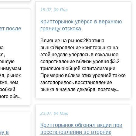
15:07, 09 Янв
Крипторынок упёрся в верхнюю
ет после
границу отскока
Влияние на рынок:2Картина
на
рынкаУкрепление крипторынка на
я,
этой неделе упёрлось в локальное
рошлую
сопротивление вблизи уровня $3.2
минимумам
триллиона общей капитализации.
мя, рынок
Примерно вблизи этих уровней также
иже, чем
застопорилось восстановление
 робкий
рынка в начале декабря, поэтому...
ого обв...
23:07, 04 Мар
Крипторынок обгонял акции при
зу в
восстановлении во вторник