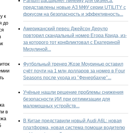
Pantum расширяет линейку для бизнеса:
представлены новые А3 МФУ серии UTILITY с
фокусом на безопасность и эффективность...
у к
я до
Американский певец Джейсон Деруло
ся
повторил скандальный номер Егора Крида, из-
в
за которого тот конфликтовал с Екатериной
ак
Мизулиной...
Футбольный тренер Жозе Моуринью оставил
риток
счёт почти на 1 млн долларов за номер в Four
емии
Seasons после ухода из "Фенербахче"...
ть
Учёные нашли решение проблемы снижения
безопасности ИИ при оптимизации для
ка
маломощных устройств...
ли в
ржа
В Китае представили новый Audi A6L: новая
5
платформа, новая система помощи водителю