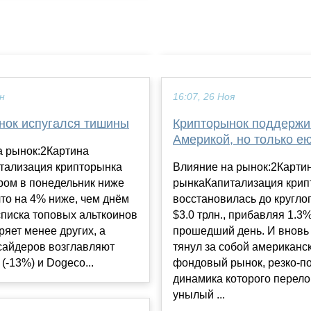
ен
16:07, 26 Ноя
нок испугался тишины
Крипторынок поддержи
Америкой, но только е
а рынок:2Картина
тализация крипторынка
Влияние на рынок:2Карти
ром в понедельник ниже
рынкаКапитализация крип
 что на 4% ниже, чем днём
восстановилась до кругло
списка топовых альткоинов
$3.0 трлн., прибавляя 1.3%
ряет менее других, а
прошедший день. И вновь
сайдеров возглавляют
тянул за собой американс
(-13%) и Dogeco...
фондовый рынок, резко-п
динамика которого перел
унылый ...