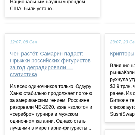
Национальным научным фондом
США, были устано...
12:07, 08 Сен
23:07, 23 С
Чен растёт, Самарин падает:
Крипторы
Прыжки российских фигуристов
Влияние н
за год деградировали —
рынкаКапи
статистика
рухнула ут
Из всех одиночников только Юдзуру
$3.9 трлн.
Ханю стабильно продолжает погоню
ранее. Из 
за американским гением. Россияне
Биткоин те
разорвали ЧЕ-2020, взяв «золото» и
список аут
«серебро» турнира в мужском
SushiSwap 
одиночном катании. Однако стать
лучшими в мире парни-фигуристы...