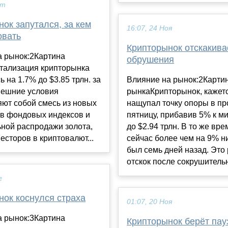
кт
ок запутался, за кем
16:07, 24 Ноя
овать
Крипторынок отскакива
а рынок:2Картина
обрушения
тализация крипторынка
ь на 1.7% до $3.85 трлн. за
Влияние на рынок:2Карти
нешние условия
рынкаКрипторынок, кажетс
ют собой смесь из новых
нащупал точку опоры в п
в фондовых индексов и
пятницу, прибавив 5% к 
ной распродажи золота,
до $2.94 трлн. В то же вре
есторов в криптовалют...
сейчас более чем на 9% н
был семь дней назад. Это
отскок после сокрушительн
г
нок коснулся страха
01:07, 20 Ноя
а рынок:3Картина
Крипторынок берёт пау