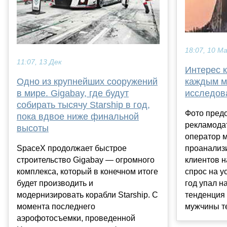
18:07, 10 М
11:07, 13 Дек
Интерес к
Одно из крупнейших сооружений
каждым м
в мире. Gigabay, где будут
исследов
собирать тысячу Starship в год,
Фото пред
пока вдвое ниже финальной
рекламодат
высоты
оператор м
SpaceX продолжает быстрое
проанализ
строительство Gigabay — огромного
клиентов н
комплекса, который в конечном итоге
спрос на у
будет производить и
год упал н
модернизировать корабли Starship. С
тенденция 
момента последнего
мужчины те
аэрофотосъемки, проведенной