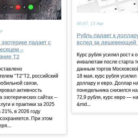
00:07, 13 Авг
ар
Рубль падает к доллар
 эзотерике падает с
вслед за дешевеющей
есяцем –
Курс рубля усилил рост к
ание Т2
инвалютам после старта т
оставлено
данным торгов Московско
елем "Т2"T2, российский
18 мая, курс рубля усилил 
обильной связи,
доллару и евро. Доллар на
ировал активность
понедельника снизился на
а эзотерических сайтах –
72,9 рубля, курс евро — на
слуги и практики за 2025
&md...
а 21%, в 2026 году
сохраняется. При этом
ря...