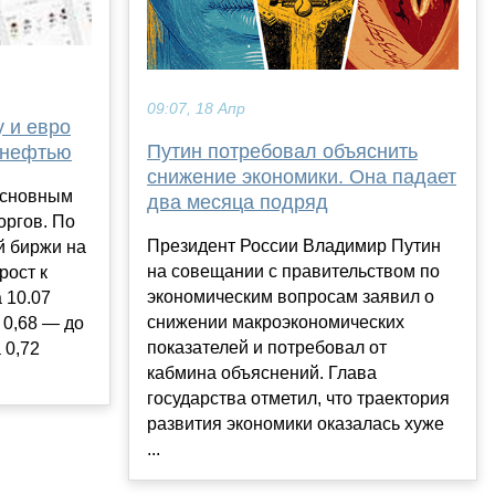
09:07, 18 Апр
у и евро
Путин потребовал объяснить
 нефтью
снижение экономики. Она падает
 основным
два месяца подряд
оргов. По
Президент России Владимир Путин
й биржи на
на совещании с правительством по
рост к
экономическим вопросам заявил о
 10.07
снижении макроэкономических
 0,68 — до
показателей и потребовал от
 0,72
кабмина объяснений. Глава
государства отметил, что траектория
развития экономики оказалась хуже
...