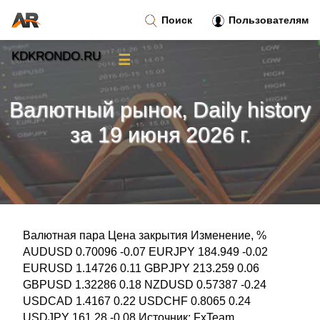
Поиск
Пользователям
KDKRONDO.RU
☰
Новости
»
Валютный рынок, Daily history
Тренды новостей
»
за 19 июня 2026 г.
Рубрики
»
Правила
»
Валютная пара Цена закрытия Изменение, %
Контакт
»
AUDUSD 0.70096 -0.07 EURJPY 184.949 -0.02
EURUSD 1.14726 0.11 GBPJPY 213.259 0.06
GBPUSD 1.32286 0.18 NZDUSD 0.57387 -0.24
USDCAD 1.4167 0.22 USDCHF 0.8065 0.24
USDJPY 161.28 -0.08 Источник: FxTeam...