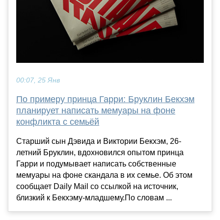
00:07, 25 Янв
По примеру принца Гарри: Бруклин Бекхэм
планирует написать мемуары на фоне
конфликта с семьёй
Старший сын Дэвида и Виктории Бекхэм, 26-
летний Бруклин, вдохновился опытом принца
Гарри и подумывает написать собственные
мемуары на фоне скандала в их семье. Об этом
сообщает Daily Mail со ссылкой на источник,
близкий к Бекхэму-младшему.По словам ...