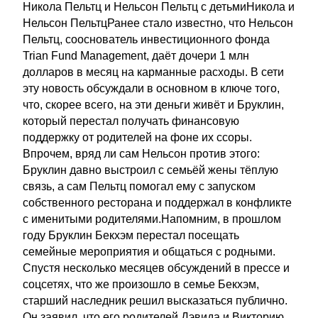
Никола Пельтц и Нельсон Пельтц с детьмиНикола и
Нельсон ПельтцРанее стало известно, что Нельсон
Пельтц, сооснователь инвестиционного фонда
Trian Fund Management, даёт дочери 1 млн
долларов в месяц на карманные расходы. В сети
эту новость обсуждали в основном в ключе того,
что, скорее всего, на эти деньги живёт и Бруклин,
который перестал получать финансовую
поддержку от родителей на фоне их ссоры.
Впрочем, вряд ли сам Нельсон против этого:
Бруклин давно выстроил с семьёй жены тёплую
связь, а сам Пельтц помогал ему с запуском
собственного ресторана и поддержал в конфликте
с именитыми родителями.Напомним, в прошлом
году Бруклин Бекхэм перестал посещать
семейные мероприятия и общаться с родными.
Спустя несколько месяцев обсуждений в прессе и
соцсетях, что же произошло в семье Бекхэм,
старший наследник решил высказаться публично.
Он заявил, что его родителей Дэвида и Викторию