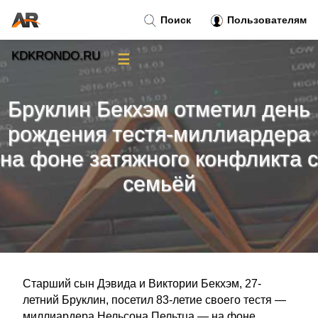
Поиск
Пользователям
KDKRONDO.RU
☰
Новости
»
Бруклин Бекхэм отметил день
Тренды новостей
»
рождения тестя-миллиардера
на фоне затяжного конфликта с
Рубрики
»
семьёй
Правила
»
Контакт
»
Старший сын Дэвида и Виктории Бекхэм, 27-
летний Бруклин, посетил 83-летие своего тестя —
миллиардера Нельсона Пельтца — на фоне