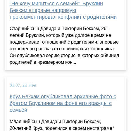
"Не хочу мириться с семьёй". Бруклин
Бекхэм впервые напрямую
прокомментировал конфликт с родителями
Старший сын Дэвида и Виктории Бекхэм, 26-
летний Бруклин, который уже долгое время не
поддерживает отношений с родителями, впервые
откровенно рассказал о причинах их конфликта.
Он опубликовал серию сторис, в которых обвинил
родителей в чрезмерном кон...
03:07, 12 Фев
Круз Бекхэм опубликовал архивные фото с
братом Бруклином на фоне его вражды с
семьёй
Младший сын Дэвида и Виктории Бекхэм,
20‑летний Круз, поделился в своём инстаграме*