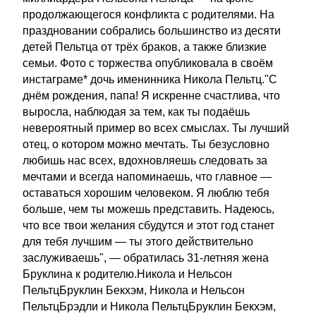
продолжающегося конфликта с родителями. На
праздновании собрались большинство из десяти
детей Пельтца от трёх браков, а также близкие
семьи. Фото с торжества опубликовала в своём
инстаграме* дочь именинника Никола Пельтц."С
днём рождения, папа! Я искренне счастлива, что
выросла, наблюдая за тем, как ты подаёшь
невероятный пример во всех смыслах. Ты лучший
отец, о котором можно мечтать. Ты безусловно
любишь нас всех, вдохновляешь следовать за
мечтами и всегда напоминаешь, что главное —
оставаться хорошим человеком. Я люблю тебя
больше, чем ты можешь представить. Надеюсь,
что все твои желания сбудутся и этот год станет
для тебя лучшим — ты этого действительно
заслуживаешь", — обратилась 31-летняя жена
Бруклина к родителю.Никола и Нельсон
ПельтцБруклин Бекхэм, Никола и Нельсон
ПельтцБрэдли и Никола ПельтцБруклин Бекхэм,