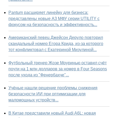
Pantum расширяет линейку для бизнеса:
представлены новые А3 МФУ серии UTILITY с
фокусом на безопасность и эффективность...
Американский певец Джейсон Деруло повторил
скандальный номер Егора Крида, из-за которого
тот конфликтовал с Екатериной Мизулиной...
Футбольный тренер Жозе Моуринью оставил счёт
почти на 1 млн долларов за номер в Four Seasons
после ухода из "Фенербахче"...
Учёные нашли решение проблемы снижения
безопасности ИИ при оптимизации для
маломощных устройств...
В Китае представили новый Audi A6L: новая