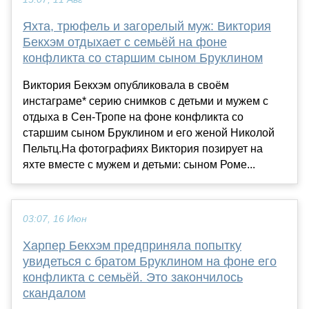
Яхта, трюфель и загорелый муж: Виктория
Бекхэм отдыхает с семьёй на фоне
конфликта со старшим сыном Бруклином
Виктория Бекхэм опубликовала в своём
инстаграме* серию снимков с детьми и мужем с
отдыха в Сен-Тропе на фоне конфликта со
старшим сыном Бруклином и его женой Николой
Пельтц.На фотографиях Виктория позирует на
яхте вместе с мужем и детьми: сыном Роме...
03:07, 16 Июн
Харпер Бекхэм предприняла попытку
увидеться с братом Бруклином на фоне его
конфликта с семьёй. Это закончилось
скандалом