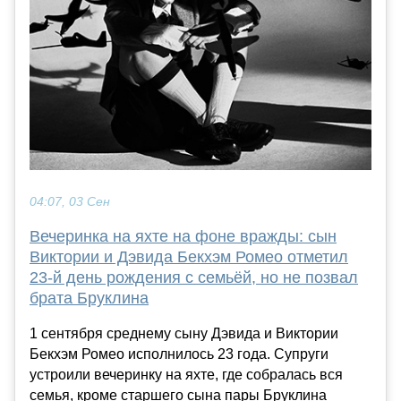
04:07, 03 Сен
Вечеринка на яхте на фоне вражды: сын
Виктории и Дэвида Бекхэм Ромео отметил
23-й день рождения с семьёй, но не позвал
брата Бруклина
1 сентября среднему сыну Дэвида и Виктории
Бекхэм Ромео исполнилось 23 года. Супруги
устроили вечеринку на яхте, где собралась вся
семья, кроме старшего сына пары Бруклина