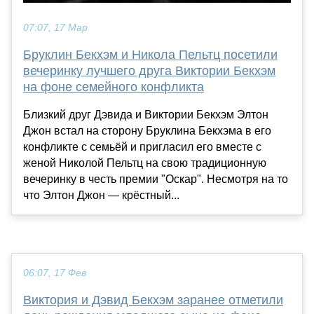
07:07, 17 Мар
Бруклин Бекхэм и Никола Пельтц посетили
вечеринку лучшего друга Виктории Бекхэм
на фоне семейного конфликта
Близкий друг Дэвида и Виктории Бекхэм Элтон
Джон встал на сторону Бруклина Бекхэма в его
конфликте с семьёй и пригласил его вместе с
женой Николой Пельтц на свою традиционную
вечеринку в честь премии "Оскар". Несмотря на то
что Элтон Джон — крёстный...
06:07, 17 Фев
Виктория и Дэвид Бекхэм заранее отметили