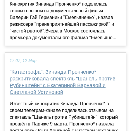
Кинокритик Зинаида Пронченко* поделилась
своим отзывом на документальный фильм
Валерии Гай Германики "Емельяненко", назвав
режиссера "пренеприятнейшей пассажиркой" и
"чистой рвотой".Вчера в Москве состоялась
премьера документального фильма "Емельяне...
17:07, 12 Мар
"Катастрофа". Зинаида Пронченко*
раскритиковала спектакль "Шанель против
Рубинштейн" с Екатериной Варнавой и
Светланой Устиновой
Известный кинокритик Зинаида Пронченко* в
своём телеграм-канале поделилась отзывом на
спектакль "Шанель против Рубинштейн", который
прошёл в Париже 9 марта. Пронченко* назвала
постановку Ольги Хенкиной с участием уехавших