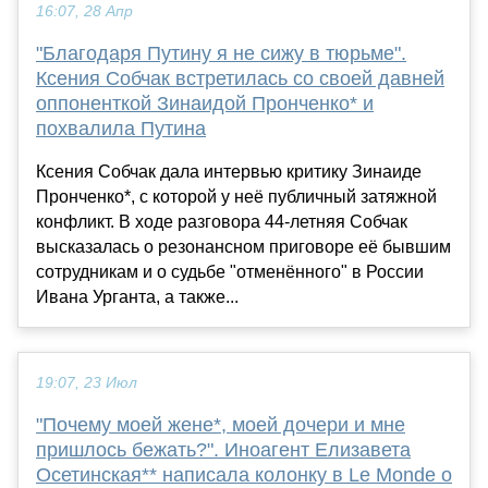
16:07, 28 Апр
"Благодаря Путину я не сижу в тюрьме".
Ксения Собчак встретилась со своей давней
оппоненткой Зинаидой Пронченко* и
похвалила Путина
Ксения Собчак дала интервью критику Зинаиде
Пронченко*, с которой у неё публичный затяжной
конфликт. В ходе разговора 44-летняя Собчак
высказалась о резонансном приговоре её бывшим
сотрудникам и о судьбе "отменённого" в России
Ивана Урганта, а также...
19:07, 23 Июл
"Почему моей жене*, моей дочери и мне
пришлось бежать?". Иноагент Елизавета
Осетинская** написала колонку в Le Monde о