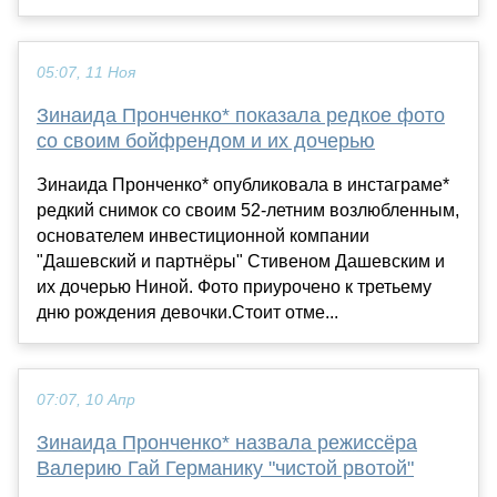
05:07, 11 Ноя
Зинаида Пронченко* показала редкое фото
со своим бойфрендом и их дочерью
Зинаида Пронченко* опубликовала в инстаграме*
редкий снимок со своим 52-летним возлюбленным,
основателем инвестиционной компании
"Дашевский и партнёры" Стивеном Дашевским и
их дочерью Ниной. Фото приурочено к третьему
дню рождения девочки.Стоит отме...
07:07, 10 Апр
Зинаида Пронченко* назвала режиссёра
Валерию Гай Германику "чистой рвотой"