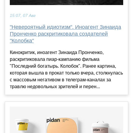
15:07, 07 Авг
"Невероятный идиотизм". Иноагент Зинаида
Пронченко раскритиковала создателей
"Колобка"
Кинокритик, иноагент Зинаида Пронченко,
раскритиковала пиар-кампанию фильма
"Последний богатырь. Колобок". Ранее картина,
которая вышла в прокат только вчера, столкнулась
с массовым негативом в телеграм-каналах за
травлю недовольных зрителей и перен...