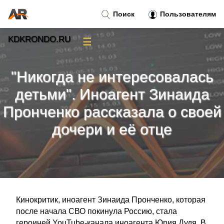
Поиск
Пользователям
KDKRONDO.RU
☰
Новости
»
"Никогда не интересовалась
Тренды новостей
»
детьми". Иноагент Зинаида
Пронченко рассказала о своей
Рубрики
»
дочери и её отце
Правила
»
Контакт
»
Кинокритик, иноагент Зинаида Пронченко, которая
после начала СВО покинула Россию, стала
героиней YouTube-канала иноагента Юрия Дудя. В