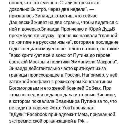
понял, что это смешно. Стали встречаться
довольно быстро, через две недели", —
призналась Зинаида, отметив, что сейчас
Дашевский живёт на две страны, чтобы видеться с
ней и дочерью.Зинаида Пронченко и Юрий ДудьВ
преамбуле к выпуску Пронченко назвали "главной
по критике на русском языке", которая в последние
годы специализируется не только на кино, но также
"ярко критикует всё и всех: от Путина до героев
светской Москвы и политики Эммануэля Макрона".
Зинаида действительно часто критикует из-за
границы происходящее в России. Например, у неё
затяжной конфликт с режиссёром Константином
Богомоловым и его женой Ксенией Собчак. При
этом последняя недавно дала интервью Зинаиде,
в котором похвалила Владимира Путина за то, что
не сидит в тюрьме.Фото: YouTube-канал
"вДудь"*Facebook принадлежит Meta, признанной
экстремистской организацией в РФ...