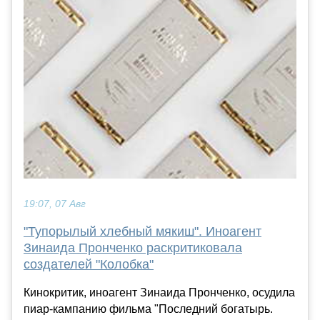
19:07, 07 Авг
"Тупорылый хлебный мякиш". Иноагент
Зинаида Пронченко раскритиковала
создателей "Колобка"
Кинокритик, иноагент Зинаида Пронченко, осудила
пиар-кампанию фильма "Последний богатырь.