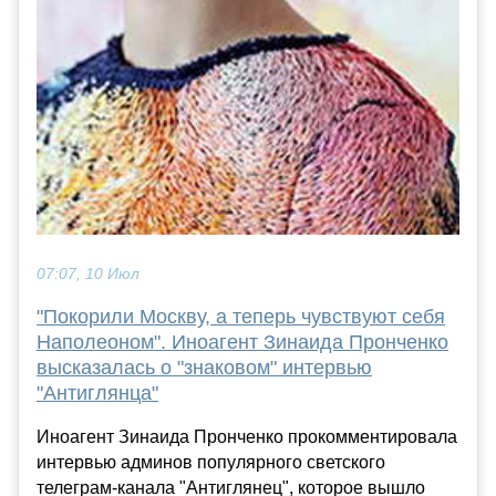
07:07, 10 Июл
"Покорили Москву, а теперь чувствуют себя
Наполеоном". Иноагент Зинаида Пронченко
высказалась о "знаковом" интервью
"Антиглянца"
Иноагент Зинаида Пронченко прокомментировала
интервью админов популярного светского
телеграм-канала "Антиглянец", которое вышло