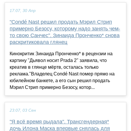
17:07, 30 Апр
"Condé Nast решил продать Мэрил Стрип
примерно Безосу, которому надо занять чем-
то свою Санчес". Зинаида Пронченко* снова
раскритиковала глянец
Кинокритик Зинаида Пронченко* в рецензии на
картину "Дьявол носит Prada 2" заявила, что
креатив в глянце мёртв, осталась только
реклама."Владелец Condé Nast помер прямо на
юбилейном банкете, а его сын решил продать
Мэрил Стрип примерно Безосу, котор...
23:07, 03 Сен
"Я всё время рыдала". Трансгендерная*
дочь Илона Маска впервые снялась для