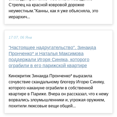
Стрелец на красной ковровой дорожке
неуместным."Канны, как я уже объясняла, это
иерархич...
17:07, 06 Янв
"Настоящее надругательство". Зинаида
Пронченко* и Наталья Максимова
поддержали Игоря Синяка, которого
ограбили в его парижской квартире
Кинокритик Зинаида Пронченко* выразила
сочувствие скандальному блогеру Игорю Синяку,
которого накануне ограбили в собственной
квартире в Париже. Вчера он рассказал, что к нему
ворвались злоумышленники и, угрожая оружием,
похитили люксовые вещи общей...