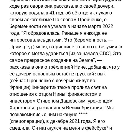
ходе разговора она рассказала о своей дочери,
которую родила в 41 год, об её отце и слухах о
своём алкоголизме.По словам Пронченко, о
беременности она узнала в начале марта 2022
года. "Я обрадовалась. Раньше я никогда не
интересовалась детьми. Это (беременность. —
Прим. ред.) меня, в принципе, спасло от безумия, в
которое я могла удариться [из-за начала СВО]. Это
самое прекрасное создание на Земле", —
рассказала она о трёхлетней Нине, добавив, что у
её дочери основным остаётся русский язык
(сейчас Пронченко с дочерью живут во
Франции).Кинокритик также пролила свет на
отношения с отцом Нины, финансистом и
инвестором Стивеном Дашевским, уроженцем
Харькова и гражданином Великобритании. "Мы
познакомились с ним накануне *****
(спецоперации), в декабре 2021 года. Я его
смешила. Он наткнулся на меня в фейсбуке* и