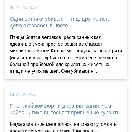
06:07, 19 Май
Одни ветряки убивают птиц, другие нет:
дело оказалось в цвете
Птицы боятся ветряков, расписанных как
ядовитые змеи: простое решение спасает
миллионы жизней Кто бы мог подумать, но ветряки
(или ветряные турбины) на самом деле являются
большой проблемой для крылатых животных —
птиц и летучих мышей. Они убивают н...
01:07, 07 Авг
Японский комфорт и древняя магия: чем
Тайвань тихо вытесняет привычные курорты
Когда азиатские мегаполисы начинают утомлять
предсказуемостью, а пляжи Таиланда —