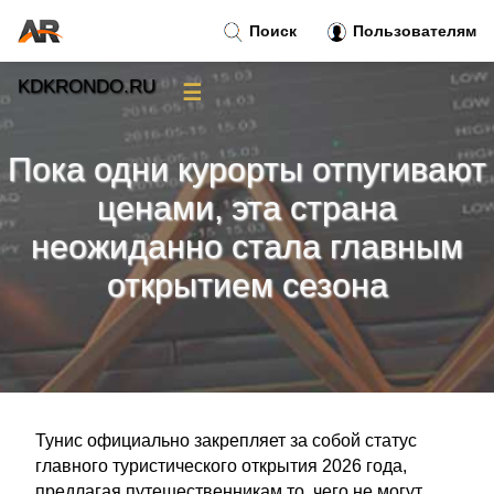
Поиск
Пользователям
KDKRONDO.RU
☰
Новости
»
Пока одни курорты отпугивают
Тренды новостей
»
ценами, эта страна
неожиданно стала главным
Рубрики
»
открытием сезона
Правила
»
Контакт
»
Тунис официально закрепляет за собой статус
главного туристического открытия 2026 года,
предлагая путешественникам то, чего не могут