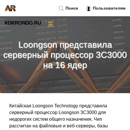
Поиск
Пользователям
KDKRONDO.RU
☰
Новости
»
Loongson представила
Тренды новостей
»
серверный процессор 3C3000
на 16 ядер
Рубрики
»
Правила
»
Контакт
»
Китайская Loongson Technology представила
серверный процессор Loongson 3C3000 для
недорогих систем общего назначения. Чип
рассчитан на файловые и веб-серверы, базы