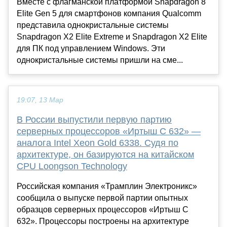
Вместе с флагманской платформой Snapdragon 8
Elite Gen 5 для смартфонов компания Qualcomm
представила однокристальные системы
Snapdragon X2 Elite Extreme и Snapdragon X2 Elite
для ПК под управлением Windows. Эти
однокристальные системы пришли на сме...
19:07, 13 Мар
В России выпустили первую партию
серверных процессоров «Иртыш С 632» —
аналога Intel Xeon Gold 6338. Судя по
архитектуре, он базируются на китайском
CPU Loongson Technology
Российская компания «Трамплин Электроникс»
сообщила о выпуске первой партии опытных
образцов серверных процессоров «Иртыш С
632». Процессоры построены на архитектуре