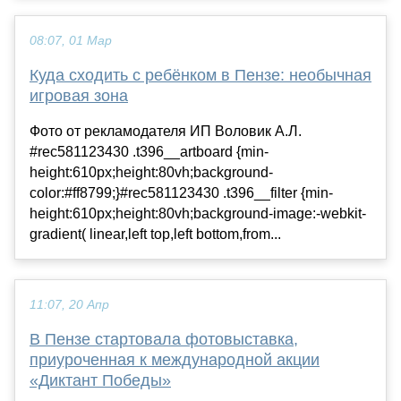
08:07, 01 Мар
Куда сходить с ребёнком в Пензе: необычная
игровая зона
Фото от рекламодателя ИП Воловик А.Л.
#rec581123430 .t396__artboard {min-
height:610px;height:80vh;background-
color:#ff8799;}#rec581123430 .t396__filter {min-
height:610px;height:80vh;background-image:-webkit-
gradient( linear,left top,left bottom,from...
11:07, 20 Апр
В Пензе стартовала фотовыставка,
приуроченная к международной акции
«Диктант Победы»