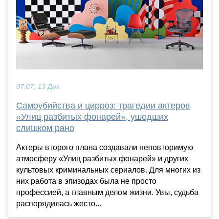
07:07, 13 Дек
Самоубийства и цирроз: трагедии актеров
«Улиц разбитых фонарей», ушедших
слишком рано
Актеры второго плана создавали неповторимую
атмосферу «Улиц разбитых фонарей» и других
культовых криминальных сериалов. Для многих из
них работа в эпизодах была не просто
профессией, а главным делом жизни. Увы, судьба
распорядилась жесто...