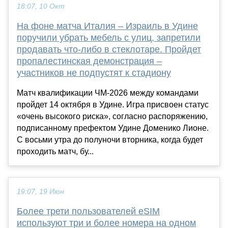
18:07, 10 Окт
На фоне матча Италия – Израиль в Удине
поручили убрать мебель с улиц, запретили
продавать что-либо в стеклотаре. Пройдет
пропалестинская демонстрация –
участников не подпустят к стадиону
Матч квалификации ЧМ-2026 между командами
пройдет 14 октября в Удине. Игра присвоен статус
«очень высокого риска», согласно распоряжению,
подписанному префектом Удине Доменико Лионе.
С восьми утра до полуночи вторника, когда будет
проходить матч, бу...
19:07, 19 Июн
Более трети пользователей eSIM
используют три и более номера на одном