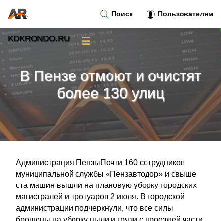
Поиск
Пользователям
KDKRONDO.RU
☰
Новости
»
В Пензе отмоют и очистят
Тренды новостей
»
более 130 улиц
Рубрики
»
Правила
»
Администрация ПензыПочти 160 сотрудников
Контакт
»
муниципальной службы «Пензавтодор» и свыше
ста машин вышли на плановую уборку городских
магистралей и тротуаров 2 июля. В городской
администрации подчеркнули, что все силы
брошены на уборку пыли и грязи с проезжей части,