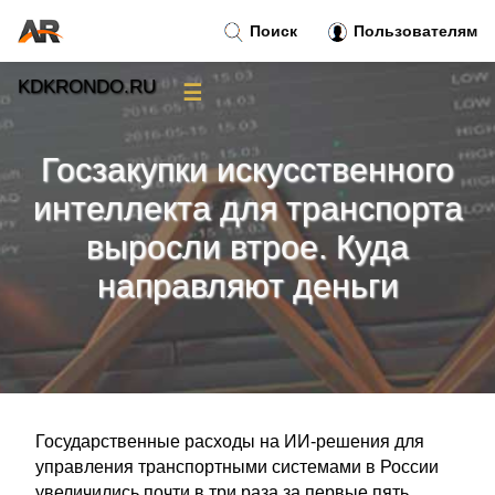
Поиск
Пользователям
KDKRONDO.RU
☰
Новости
»
Госзакупки искусственного
Тренды новостей
»
интеллекта для транспорта
выросли втрое. Куда
Рубрики
»
направляют деньги
Правила
»
Контакт
»
Государственные расходы на ИИ-решения для
управления транспортными системами в России
увеличились почти в три раза за первые пять