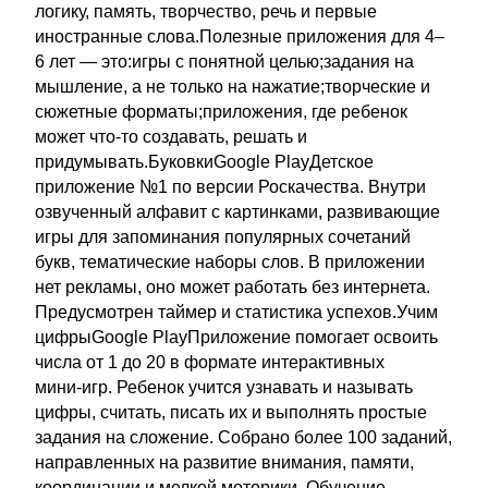
логику, память, творчество, речь и первые
иностранные слова.Полезные приложения для 4–
6 лет — это:игры с понятной целью;задания на
мышление, а не только на нажатие;творческие и
сюжетные форматы;приложения, где ребенок
может что-то создавать, решать и
придумывать.БуковкиGoogle PlayДетское
приложение №1 по версии Роскачества. Внутри
озвученный алфавит с картинками, развивающие
игры для запоминания популярных сочетаний
букв, тематические наборы слов. В приложении
нет рекламы, оно может работать без интернета.
Предусмотрен таймер и статистика успехов.Учим
цифрыGoogle PlayПриложение помогает освоить
числа от 1 до 20 в формате интерактивных
мини‑игр. Ребенок учится узнавать и называть
цифры, считать, писать их и выполнять простые
задания на сложение. Собрано более 100 заданий,
направленных на развитие внимания, памяти,
координации и мелкой моторики. Обучение