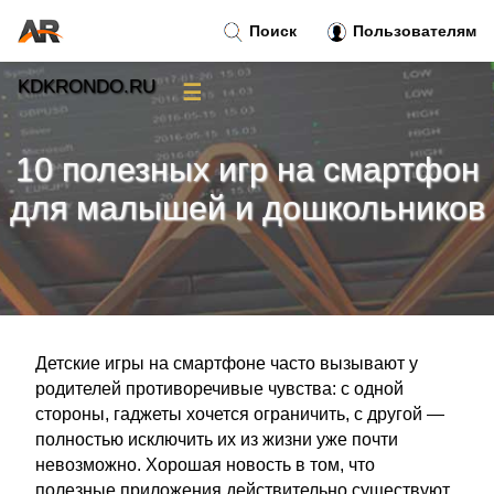
Поиск
Пользователям
KDKRONDO.RU
☰
Новости
»
10 полезных игр на смартфон
Тренды новостей
»
для малышей и дошкольников
Рубрики
»
Правила
»
Детские игры на смартфоне часто вызывают у
Контакт
»
родителей противоречивые чувства: с одной
стороны, гаджеты хочется ограничить, с другой —
полностью исключить их из жизни уже почти
невозможно. Хорошая новость в том, что
полезные приложения действительно существуют.