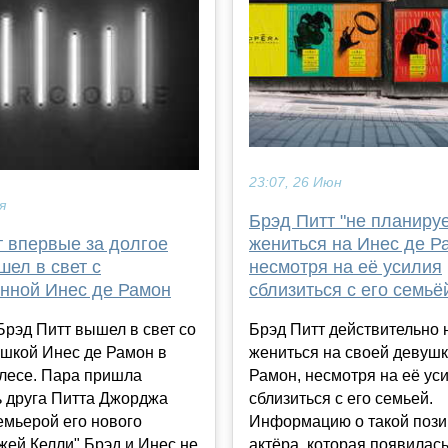
23:07, 26 Июн
я
Брэд Питт "не планируе
жениться на Инес де Р
т впервые за долгое
несмотря на её усилия
ел в свет с
сблизиться с его семьё
нной Инес де Рамон
Брэд Питт действительно 
Брэд Питт вышел в свет со
жениться на своей девушк
ушкой Инес де Рамон в
Рамон, несмотря на её ус
лесе. Пара пришла
сблизиться с его семьей.
ь друга Питта Джорджа
Информацию о такой поз
емьерой его нового
актёра, которая появилась
ей Келли".Брэд и Инес не