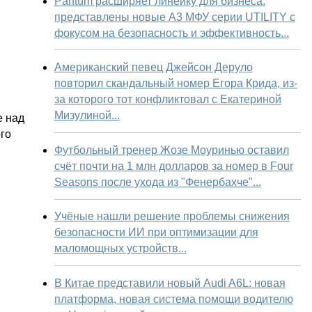
Pantum расширяет линейку для бизнеса:
представлены новые А3 МФУ серии UTILITY с
фокусом на безопасность и эффективность...
Американский певец Джейсон Деруло
повторил скандальный номер Егора Крида, из-
за которого тот конфликтовал с Екатериной
Мизулиной...
е над
го
Футбольный тренер Жозе Моуринью оставил
счёт почти на 1 млн долларов за номер в Four
Seasons после ухода из "Фенербахче"...
Учёные нашли решение проблемы снижения
безопасности ИИ при оптимизации для
маломощных устройств...
В Китае представили новый Audi A6L: новая
платформа, новая система помощи водителю