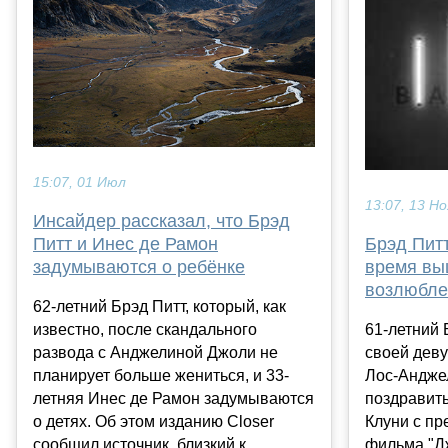
15:07, 01 Июл
13:07, 13 Но
Инсайдер рассказал, что Брэд
Питт и Инес де Рамон
Брэд Пит
задумываются о ребёнке
время выш
возлюбле
62-летний Брэд Питт, который, как
известно, после скандального
61-летний 
развода с Анджелиной Джоли не
своей дев
планирует больше жениться, и 33-
Лос-Андже
летняя Инес де Рамон задумываются
поздравит
о детях. Об этом изданию Closer
Клуни с пр
сообщил источник, близкий к
фильма "Дж