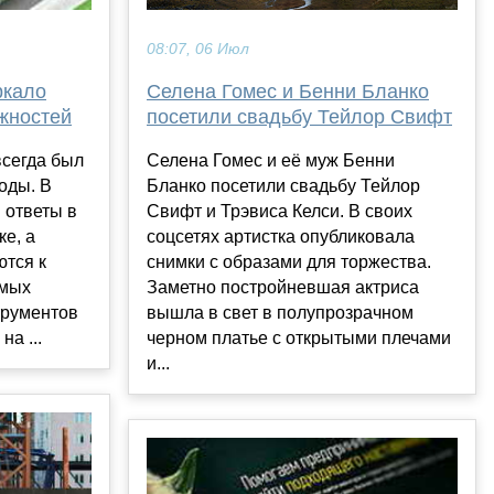
08:07, 06 Июл
Селена Гомес и Бенни Бланко
ркало
посетили свадьбу Тейлор Свифт
жностей
Селена Гомес и её муж Бенни
всегда был
Бланко посетили свадьбу Тейлор
оды. В
Свифт и Трэвиса Келси. В своих
 ответы в
соцсетях артистка опубликовала
ке, а
снимки с образами для торжества.
ются к
Заметно постройневшая актриса
амых
вышла в свет в полупрозрачном
трументов
черном платье с открытыми плечами
а ...
и...