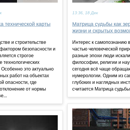
к
13:36, 18 Дек
а технической карты
Матрица судьбы как зе
жизни и скрытых возмо
стве и строительстве
Интерес к самопознанию 
фактором безопасности и
частью человеческой прир
вляется строгое
разные эпохи люди искали
е технологических
философии, религии и нау
 Особенно это актуально
сегодня всё чаще обраща
ных работ на объектах
нумерологии. Одним из с
й опасности, где
глубоких и наглядных инс
отклонение от нормы
считается Матрица судьбы н
е...