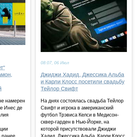
08:07, 06 Июл
т"
Джиджи Хадид, Джессика Альба
амон,
и Карли Клосс посетили свадьбу
Тейлор Свифт
й
На днях состоялась свадьба Тейлор
не намерен
Свифт и игрока в американский
е Инес де
футбол Трэвиса Келси в Медисон-
илия
сквер-гарден в Нью-Йорке, на
которой присутствовали Джиджи
иции
Хадид, Джессика Альба, Карли Клосс
 ранее,