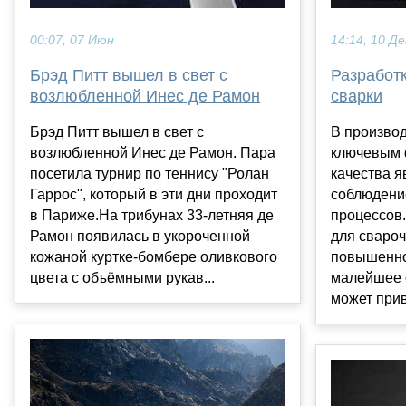
00:07, 07 Июн
14:14, 10 Де
Брэд Питт вышел в свет с
Разработк
возлюбленной Инес де Рамон
сварки
Брэд Питт вышел в свет с
В производ
возлюбленной Инес де Рамон. Пара
ключевым 
посетила турнир по теннису "Ролан
качества я
Гаррос", который в эти дни проходит
соблюдени
в Париже.На трибунах 33-летняя де
процессов.
Рамон появилась в укороченной
для свароч
кожаной куртке-бомбере оливкового
повышенно
цвета с объёмными рукав...
малейшее 
может прив