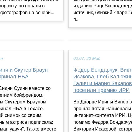
изданию PageSix подтвер
орожку, но попали в
источник, близкий к паре."
фотографов на вечери...
п...
юн
02:07, 30 Май
ини и Скутер Браун
Фёдор Бондарчук, Вик
 финал НБА
Исакова, Глеб Калюжн
Галич и Мария Захаро
Сидни Суини вместе со
посетили премию ИРИ
летним бойфрендом,
м Скутером Брауном
Во Дворце Ирины Винер в
инал НБА в Техасе.
прошла пятая Националь
й снимок со своим
интернет-контента ИРИ. 
ным актриса подписала:
помимо Фёдора Бондарчук
ман удачи". Также вместе
Виктории Исаковой, котор