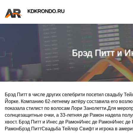
KDKRONDO.RU
Брэд Питт и И
Брэд Питт в числе других селебрити посетил свадьбу Тей
Йорке. Компанию 62-летнему актёру составила его возл
показала стилист по волосам Лори Занолетти.Для мероп
солнцезащитные очки, а 33-летняя де Рамон надела пол
хвост. Брэд Питт и Инес де РамонИнес де РамонИнес де
РамонБрэд ПиттСвадьба Тейлор Свифт и игрока в америк