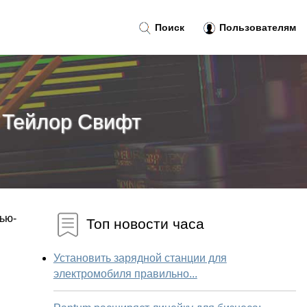
Поиск
Пользователям
у Тейлор Свифт
Нью-
Топ новости часа
Установить зарядной станции для
электромобиля правильно...