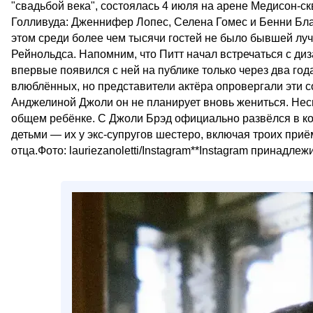
"свадьбой века", состоялась 4 июля на арене Медисон-с
Голливуда: Дженнифер Лопес, Селена Гомес и Бенни Бла
этом среди более чем тысячи гостей не было бывшей лу
Рейнольдса. Напомним, что Питт начал встречаться с ди
впервые появился с ней на публике только через два год
влюблённых, но представители актёра опровергали эти с
Анджелиной Джоли он не планирует вновь жениться. Несм
общем ребёнке. С Джоли Брэд официально развёлся в кон
детьми — их у экс-супругов шестеро, включая троих при
отца.Фото: lauriezanoletti/Instagram**Instagram принадле