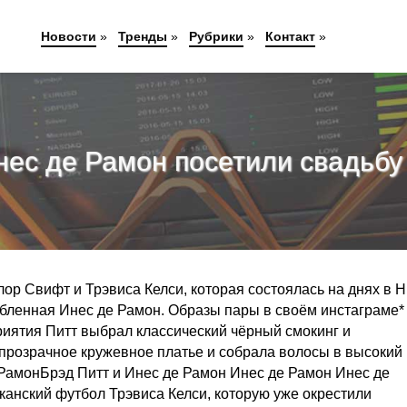
Новости
»
Тренды
»
Рубрики
»
Контакт
»
нес де Рамон посетили свадьб
лор Свифт и Трэвиса Келси, которая состоялась на днях в 
юбленная Инес де Рамон. Образы пары в своём инстаграме*
риятия Питт выбрал классический чёрный смокинг и
упрозрачное кружевное платье и собрала волосы в высокий
 РамонБрэд Питт и Инес де Рамон Инес де Рамон Инес де
анский футбол Трэвиса Келси, которую уже окрестили