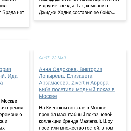
и другие звёзды. Так, компанию
дил
Джиджи Хадид составил её бойф...
У Брэда нет
04:07, 22 Май
тория
Анна Седокова, Виктория
ый, Ида
Лопырёва, Елизавета
ва
Арзамасова, Zivert и Аврора
Киба посетили модный показ в
Москве
 Москве
ная премия
На Киевском вокзале в Москве
Церемонию
прошёл масштабный показ новой
а и
коллекции бренда Mastersuit. Шоу
ых
посетили множество гостей, в том