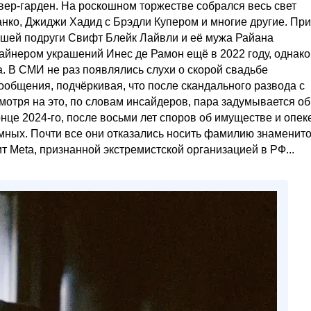
квер-гарден. На роскошном торжестве собрался весь свет
нко, Джиджи Хадид с Брэдли Купером и многие другие. При
чшей подруги Свифт Блейк Лайвли и её мужа Райана
зайнером украшений Инес де Рамон ещё в 2022 году, однако
а. В СМИ не раз появлялись слухи о скорой свадьбе
ообщения, подчёркивая, что после скандального развода с
отря на это, по словам инсайдеров, пара задумывается об
це 2024-го, после восьми лет споров об имуществе и опек
ёмных. Почти все они отказались носить фамилию знаменито
жит Meta, признанной экстремистской организацией в РФ...