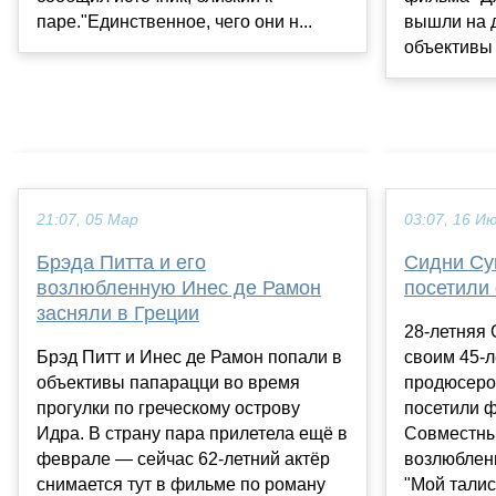
паре."Единственное, чего они н...
вышли на д
объективы 
21:07, 05 Мар
03:07, 16 И
Брэда Питта и его
Сидни Су
возлюбленную Инес де Рамон
посетили
засняли в Греции
28-летняя 
Брэд Питт и Инес де Рамон попали в
своим 45-
объективы папарацци во время
продюсеро
прогулки по греческому острову
посетили ф
Идра. В страну пара прилетела ещё в
Совместны
феврале — сейчас 62-летний актёр
возлюблен
снимается тут в фильме по роману
"Мой талис