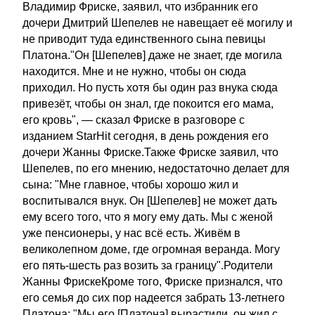
Владимир Фриске, заявил, что избранник его
дочери Дмитрий Шепелев не навещает её могилу и
не приводит туда единственного сына певицы
Платона."Он [Шепелев] даже не знает, где могила
находится. Мне и не нужно, чтобы он сюда
приходил. Но пусть хотя бы один раз внука сюда
привезёт, чтобы он знал, где покоится его мама,
его кровь", — сказал Фриске в разговоре с
изданием StarHit сегодня, в день рождения его
дочери Жанны Фриске.Также Фриске заявил, что
Шепелев, по его мнению, недостаточно делает для
сына: "Мне главное, чтобы хорошо жил и
воспитывался внук. Он [Шепелев] не может дать
ему всего того, что я могу ему дать. Мы с женой
уже пенсионеры, у нас всё есть. Живём в
великолепном доме, где огромная веранда. Могу
его пять-шесть раз возить за границу".Родители
Жанны ФрискеКроме того, Фриске признался, что
его семья до сих пор надеется забрать 13-летнего
Платона: "Мы его [Платона] вырастили, он жил с