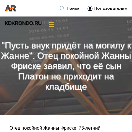
Поиск
Пользователям
KDKRONDO.RU
☰
Новости
»
"Пусть внук придёт на могилу к
Тренды новостей
»
Жанне". Отец покойной Жанны
Фриске заявил, что её сын
Рубрики
»
Платон не приходит на
Правила
»
кладбище
Контакт
»
Отец покойной Жанны Фриске, 73-летний