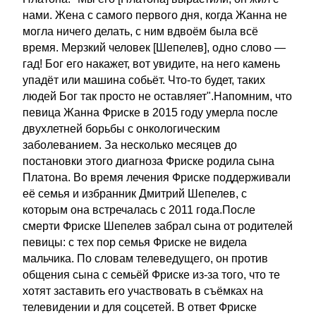
нами. Жена с самого первого дня, когда Жанна не
могла ничего делать, с ним вдвоём была всё
время. Мерзкий человек [Шепелев], одно слово —
гад! Бог его накажет, вот увидите, на него камень
упадёт или машина собьёт. Что-то будет, таких
людей Бог так просто не оставляет".Напомним, что
певица Жанна Фриске в 2015 году умерла после
двухлетней борьбы с онкологическим
заболеванием. За несколько месяцев до
постановки этого диагноза Фриске родила сына
Платона. Во время лечения Фриске поддерживали
её семья и избранник Дмитрий Шепелев, с
которым она встречалась с 2011 года.После
смерти Фриске Шепелев забрал сына от родителей
певицы: с тех пор семья Фриске не видела
мальчика. По словам телеведущего, он против
общения сына с семьёй Фриске из-за того, что те
хотят заставить его участвовать в съёмках на
телевидении и для соцсетей. В ответ Фриске