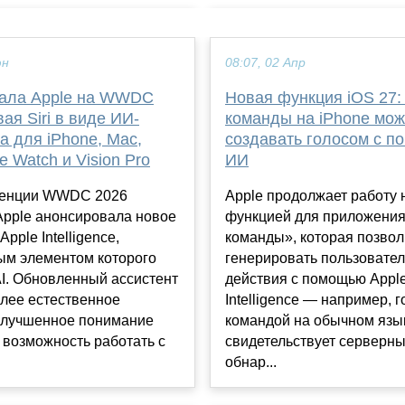
юн
08:07, 02 Апр
зала Apple на WWDC
Новая функция iOS 27:
ая Siri в виде ИИ-
команды на iPhone мож
а для iPhone, Mac,
создавать голосом с 
e Watch и Vision Pro
ИИ
ренции WWDC 2026
Apple продолжает работу 
Apple анонсировала новое
функцией для приложени
pple Intelligence,
команды», которая позвол
ым элементом которого
генерировать пользовател
 AI. Обновленный ассистент
действия с помощью Appl
олее естественное
Intelligence — например, 
улучшенное понимание
командой на обычном язык
 возможность работать с
свидетельствует серверны
обнар...