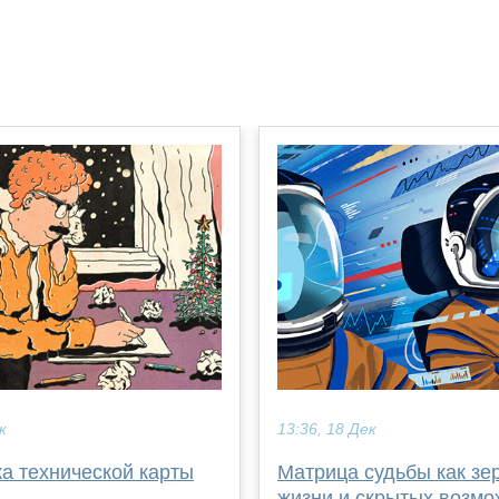
к
13:36, 18 Дек
а технической карты
Матрица судьбы как зе
жизни и скрытых возмо