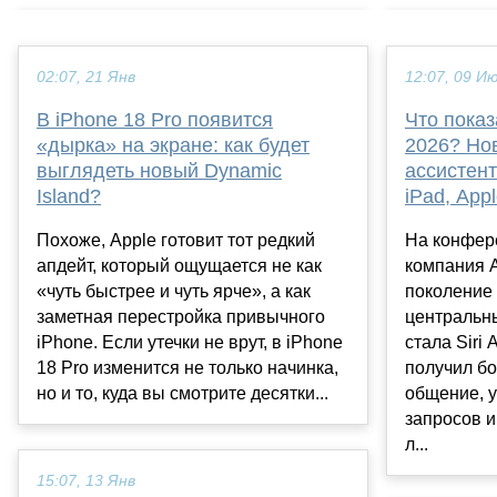
02:07, 21 Янв
12:07, 09 И
В iPhone 18 Pro появится
Что пока
«дырка» на экране: как будет
2026? Нов
выглядеть новый Dynamic
ассистент
Island?
iPad, Appl
Похоже, Apple готовит тот редкий
На конфе
апдейт, который ощущается не как
компания 
«чуть быстрее и чуть ярче», а как
поколение A
заметная перестройка привычного
центральн
iPhone. Если утечки не врут, в iPhone
стала Siri
18 Pro изменится не только начинка,
получил б
но и то, куда вы смотрите десятки...
общение, 
запросов и
л...
15:07, 13 Янв