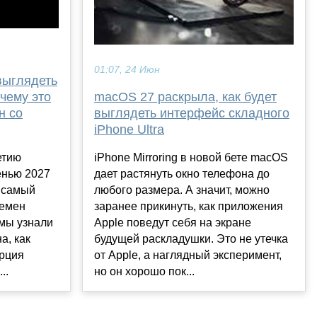
01:07, 24 Июн
выглядеть
чему это
macOS 27 раскрыла, как будет
н со
выглядеть интерфейс складного
iPhone Ultra
етию
iPhone Mirroring в новой бете macOS
енью 2027
дает растянуть окно телефона до
т самый
любого размера. А значит, можно
ремен
заранее прикинуть, как приложения
 мы узнали
Apple поведут себя на экране
а, как
будущей раскладушки. Это не утечка
орция
от Apple, а наглядный эксперимент,
..
но он хорошо пок...