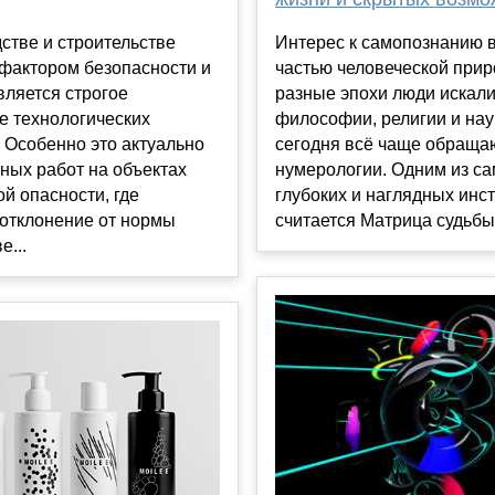
стве и строительстве
Интерес к самопознанию 
фактором безопасности и
частью человеческой прир
вляется строгое
разные эпохи люди искали
е технологических
философии, религии и нау
 Особенно это актуально
сегодня всё чаще обраща
ных работ на объектах
нумерологии. Одним из с
й опасности, где
глубоких и наглядных инс
отклонение от нормы
считается Матрица судьбы н
е...