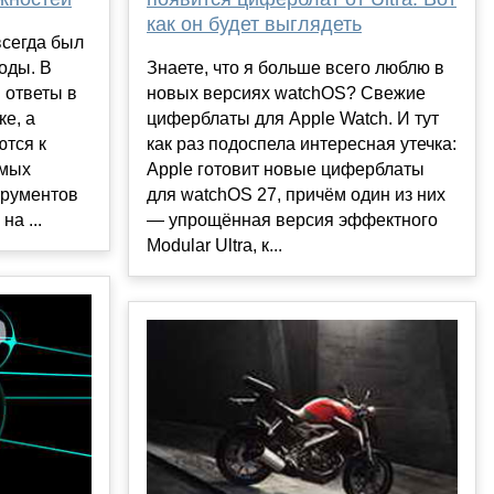
как он будет выглядеть
всегда был
оды. В
Знаете, что я больше всего люблю в
 ответы в
новых версиях watchOS? Свежие
ке, а
циферблаты для Apple Watch. И тут
ются к
как раз подоспела интересная утечка:
амых
Apple готовит новые циферблаты
трументов
для watchOS 27, причём один из них
а ...
— упрощённая версия эффектного
Modular Ultra, к...