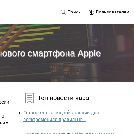
Поиск
Пользователям
 нового смартфона Apple
Топ новости часа
рсии.
Установить зарядной станции для
ию
электромобиля правильно...
овам
о