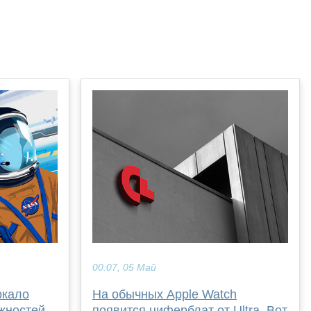
00:07, 05 Май
ркало
На обычных Apple Watch
жностей
появится циферблат от Ultra. Вот