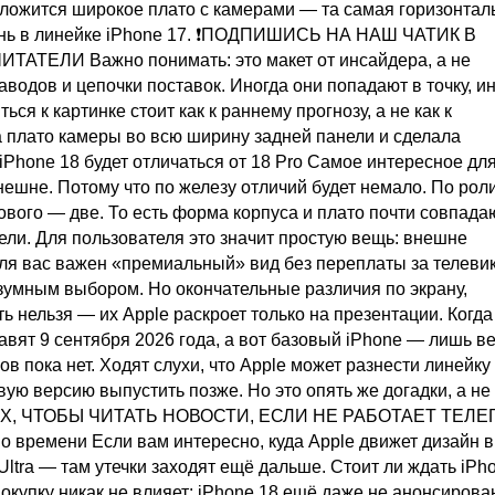
положится широкое плато с камерами — та самая горизонтал
вень в линейке iPhone 17. ❗ПОДПИШИСЬ НА НАШ ЧАТИК В
ЕЛИ Важно понимать: это макет от инсайдера, а не
аводов и цепочки поставок. Иногда они попадают в точку, и
ься к картинке стоит как к раннему прогнозу, а не как к
 плато камеры во всю ширину задней панели и сделала
iPhone 18 будет отличаться от 18 Pro Самое интересное дл
нешне. Потому что по железу отличий будет немало. По рол
зового — две. То есть форма корпуса и плато почти совпадаю
ели. Для пользователя это значит простую вещь: внешне
для вас важен «премиальный» вид без переплаты за телевик
зумным выбором. Но окончательные различия по экрану,
ь нельзя — их Apple раскроет только на презентации. Когда
тавят 9 сентября 2026 года, а вот базовый iPhone — лишь в
ов пока нет. Ходят слухи, что Apple может разнести линейку
вую версию выпустить позже. Но это опять же догадки, а не
X, ЧТОБЫ ЧИТАТЬ НОВОСТИ, ЕСЛИ НЕ РАБОТАЕТ ТЕЛЕГ
о времени Если вам интересно, куда Apple движет дизайн в
Ultra — там утечки заходят ещё дальше. Стоит ли ждать iPh
окупку никак не влияет: iPhone 18 ещё даже не анонсирован