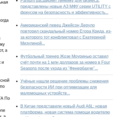
Pantum расширяет линейку для бизнеса:
ьная
представлены новые А3 МФУ серии UTILITY с
фокусом на безопасность и эффективность...
ногда
Американский певец Джейсон Деруло
повторил скандальный номер Егора Крида, из-
за которого тот конфликтовал с Екатериной
я
Мизулиной...
ику
т, а
Футбольный тренер Жозе Моуринью оставил
счёт почти на 1 млн долларов за номер в Four
 и
Seasons после ухода из "Фенербахче"...
есной
Учёные нашли решение проблемы снижения
 по
безопасности ИИ при оптимизации для
маломощных устройств...
А По
В Китае представили новый Audi A6L: новая
one
платформа, новая система помощи водителю
, а