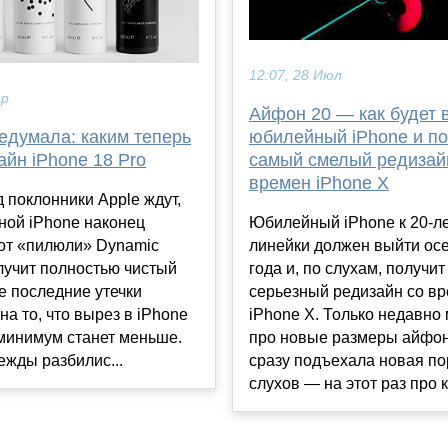
12:07, 28 Июл
ар
Айфон 20 — как будет 
едумала: каким теперь
юбилейный iPhone и по
айн iPhone 18 Pro
самый смелый редизай
времен iPhone X
 поклонники Apple ждут,
ной iPhone наконец
Юбилейный iPhone к 20-л
 от «пилюли» Dynamic
линейки должен выйти ос
олучит полностью чистый
года и, по слухам, получи
е последние утечки
серьезный редизайн со в
на то, что вырез в iPhone
iPhone X. Только недавно
 минимум станет меньше.
про новые размеры айфон
ежды разбилис...
сразу подъехала новая п
слухов — на этот раз про к.