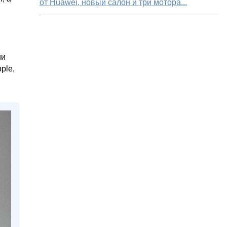
от Huawei, новый салон и три мотора...
ни
ple,