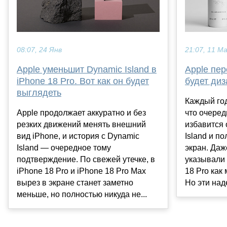
08:07, 24 Янв
21:07, 11 М
Apple уменьшит Dynamic Island в
Apple пер
iPhone 18 Pro. Вот как он будет
будет диз
выглядеть
Каждый год
Apple продолжает аккуратно и без
что очеред
резких движений менять внешний
избавится
вид iPhone, и история с Dynamic
Island и п
Island — очередное тому
экран. Даж
подтверждение. По свежей утечке, в
указывали 
iPhone 18 Pro и iPhone 18 Pro Max
18 Pro как
вырез в экране станет заметно
Но эти над
меньше, но полностью никуда не...