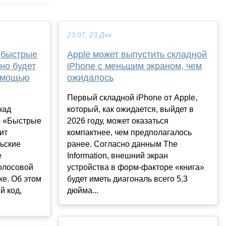
23:07, 23 Дек
 быстрые
Apple может выпустить складной
но будет
iPhone с меньшим экраном, чем
помощью
ожидалось
Первый складной iPhone от Apple,
над
который, как ожидается, выйдет в
я «Быстрые
2026 году, может оказаться
ит
компактнее, чем предполагалось
ьские
ранее. Согласно данным The
e
Information, внешний экран
голосовой
устройства в форм-факторе «книга»
е. Об этом
будет иметь диагональ всего 5,3
й код,
дюйма...