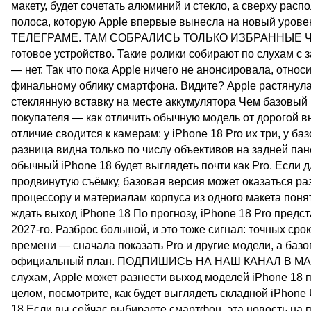
макету, будет сочетать алюминий и стекло, а сверху рас
полоса, которую Apple впервые вынесла на новый уро
ТЕЛЕГРАМЕ. ТАМ СОБРАЛИСЬ ТОЛЬКО ИЗБРАННЫЕ ЧИТАТ
готовое устройство. Такие ролики собирают по слухам с з
— нет. Так что пока Apple ничего не анонсировала, относит
финальному облику смартфона. Видите? Apple растянула
стеклянную вставку на месте аккумулятора Чем базовый 
покупателя — как отличить обычную модель от дорогой в
отличие сводится к камерам: у iPhone 18 Pro их три, у ба
разница видна только по числу объективов на задней пан
обычный iPhone 18 будет выглядеть почти как Pro. Если 
продвинутую съёмку, базовая версия может оказаться ра
процессору и материалам корпуса из одного макета понят
ждать выход iPhone 18 По прогнозу, iPhone 18 Pro предс
2027-го. Разброс большой, и это тоже сигнал: точных срок
времени — сначала показать Pro и другие модели, а базо
официальный план. ПОДПИШИСЬ НА НАШ КАНАЛ В MA
слухам, Apple может разнести выход моделей iPhone 18 п
целом, посмотрите, как будет выглядеть складной iPhone 
18 Если вы сейчас выбираете смартфон, эта новость на п