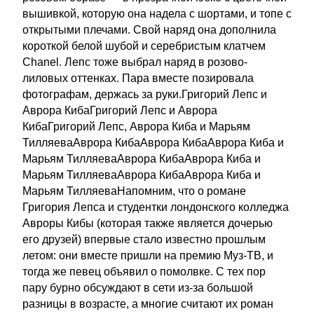
вышивкой, которую она надела с шортами, и топе с
открытыми плечами. Свой наряд она дополнила
короткой белой шубой и серебристым клатчем
Chanel. Лепс тоже выбрал наряд в розово-
лиловых оттенках. Пара вместе позировала
фотографам, держась за руки.Григорий Лепс и
Аврора КибаГригорий Лепс и Аврора
КибаГригорий Лепс, Аврора Киба и Марьям
ТилляеваАврора КибаАврора КибаАврора Киба и
Марьям ТилляеваАврора КибаАврора Киба и
Марьям ТилляеваАврора КибаАврора Киба и
Марьям ТилляеваНапомним, что о романе
Григория Лепса и студентки лондонского колледжа
Авроры Кибы (которая также является дочерью
его друзей) впервые стало известно прошлым
летом: они вместе пришли на премию Муз-ТВ, и
тогда же певец объявил о помолвке. С тех пор
пару бурно обсуждают в сети из-за большой
разницы в возрасте, а многие считают их роман