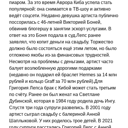
пиаром. За это время Аврора Киба успела стать
популярной: она снимается в ТВ-шоу и активно
ведёт соцсети. Недавно девушка артиста публично
поссорилась с 46-летней Викторией Боней,
обвинив блогершу в занятии эскорт-услугами. В
ответ на это Боня подала в суд.Лепс ранее
заявлял, что копит деньги на свадьбу. Торжество
должно было состояться ещё этим летом, но было
отложено якобы из-за финансовых трудностей.
Несмотря на проблемы с деньгами, артист часто
балует возлюбленную дорогими подарками
(недавно он подарил ей браслет Hermes за 14 млн
рублей и кольцо Graff за 70 млн рублей).Для
Григория Лепса брак с Кибой может стать третьим
по счёту. Ранее он был женат на Светлане
Дубинской, которая в 1984 году родила дочь Ингу.
Спустя три года супруги развелись. В 2001 году
артист сыграл свадьбу с балериной Анной
Шаплыковой. У них родилось трое детей. В 2021
году супруги расстались.Григорий Лепс с Анной