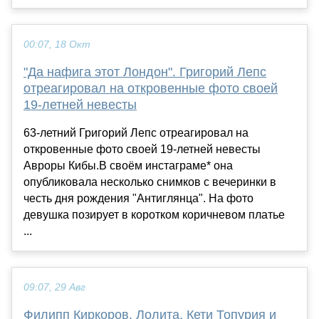
00:07, 18 Окт
"Да нафига этот Лондон". Григорий Лепс
отреагировал на откровенные фото своей
19-летней невесты
63-летний Григорий Лепс отреагировал на
откровенные фото своей 19-летней невесты
Авроры Кибы.В своём инстаграме* она
опубликовала несколько снимков с вечеринки в
честь дня рождения "Антиглянца". На фото
девушка позирует в коротком коричневом платье
...
09:07, 29 Авг
Филипп Киркоров, Лолита, Кети Топурия и