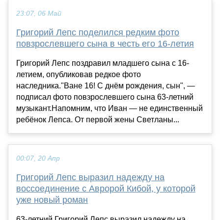
23:07, 06 Май
Григорий Лепс поделился редким фото
повзрослевшего сына в честь его 16-летия
Григорий Лепс поздравил младшего сына с 16-
летием, опубликовав редкое фото
наследника."Ване 16! С днём рождения, сын", —
подписал фото повзрослевшего сына 63-летний
музыкант.Напомним, что Иван — не единственный
ребёнок Лепса. От первой жены Светланы...
00:07, 20 Апр
Григорий Лепс выразил надежду на
воссоединение с Авророй Кибой, у которой
уже новый роман
63-летний Григорий Лепс выразил надежду на