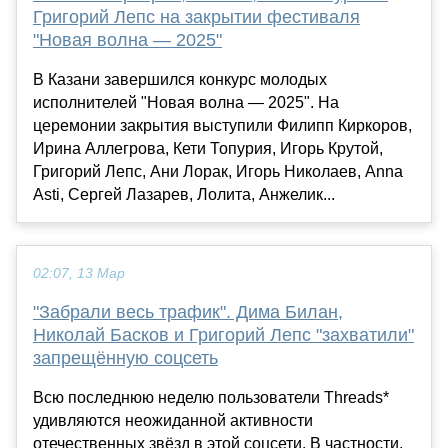
Григорий Лепс на закрытии фестиваля
"Новая волна — 2025"
В Казани завершился конкурс молодых
исполнителей "Новая волна — 2025". На
церемонии закрытия выступили Филипп Киркоров,
Ирина Аллегрова, Кети Топурия, Игорь Крутой,
Григорий Лепс, Ани Лорак, Игорь Николаев, Anna
Asti, Сергей Лазарев, Лолита, Анжелик...
02:07, 13 Мар
"Забрали весь трафик". Дима Билан,
Николай Басков и Григорий Лепс "захватили"
запрещённую соцсеть
Всю последнюю неделю пользователи Threads*
удивляются неожиданной активности
отечественных звёзд в этой соцсети. В частности,