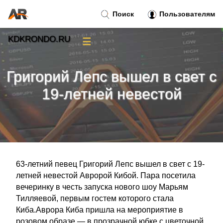
Поиск
Пользователям
KDKRONDO.RU
☰
Новости
»
Григорий Лепс вышел в свет с
Тренды новостей
»
19-летней невестой
Рубрики
»
Правила
»
63-летний певец Григорий Лепс вышел в свет с 19-
Контакт
»
летней невестой Авророй Кибой. Пара посетила
вечеринку в честь запуска нового шоу Марьям
Тилляевой, первым гостем которого стала
Киба.Аврора Киба пришла на мероприятие в
розовом образе — в прозрачной юбке с цветочной