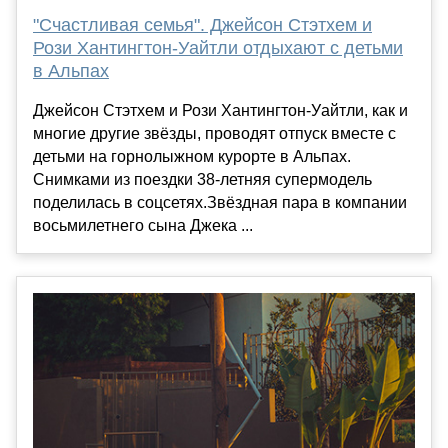
"Счастливая семья". Джейсон Стэтхем и
Рози Хантингтон-Уайтли отдыхают с детьми
в Альпах
Джейсон Стэтхем и Рози Хантингтон-Уайтли, как и
многие другие звёзды, проводят отпуск вместе с
детьми на горнолыжном курорте в Альпах.
Снимками из поездки 38-летняя супермодель
поделилась в соцсетях.Звёздная пара в компании
восьмилетнего сына Джека ...