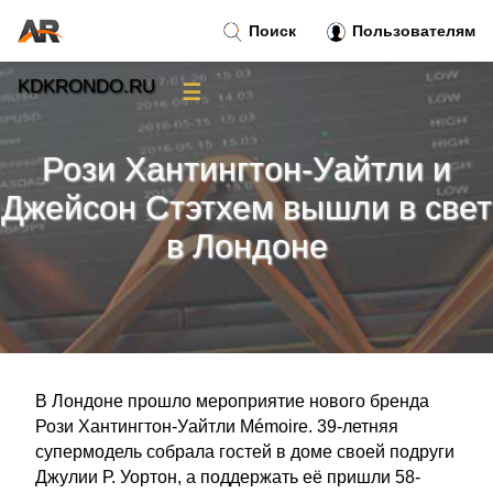
Поиск
Пользователям
KDKRONDO.RU
☰
Новости
»
Рози Хантингтон-Уайтли и
Тренды новостей
»
Джейсон Стэтхем вышли в свет
в Лондоне
Рубрики
»
Правила
»
Контакт
»
В Лондоне прошло мероприятие нового бренда
Рози Хантингтон-Уайтли Mémoire. 39-летняя
супермодель собрала гостей в доме своей подруги
Джулии Р. Уортон, а поддержать её пришли 58-