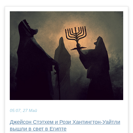
05:07, 27 Май
Джейсон Стэтхем и Рози Хантингтон-Уайтли
вышли в свет в Египте