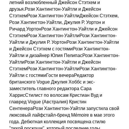
летний возлюбленный Джейсон Стэтхем и
друзья.Рози Хантингтон-Уайтли и Джейсон
СтэтхемРози Хантингтон-УайтлиДжейсон Стэтхем,
Рози Хантингтон-Уайтли, Джулия Р. Уортон и
Ричард УортонРози Хантингтон-Уайтли и Джейсон
СтэтхемРози Хантингтон-УайтлиРози Хантингтон-
Уайтли и Джулия Р. УортонРози Хантингтон-Уайтли
и Джейсон Стэтхем с гостямиРози Хантингтон-
Уайтли и дизайнер Юлия ПелипасРози Хантингтон-
УайтлиРози Хантингтон-Уайтли и Джейсон
СтэтхемРози Хантингтон-УайтлиРози Хантингтон-
Уайтли с гостямиГости вечераРедактор
британского Vogue Джулия Хоббс и экс-
заместитель главного редактора Сара
ХаррисСтилист по волосам Кристиан Вуд и
главред Vogue (Австралия) Кристин
СентенераРози Хантингтон-Уайтли запустила свой
люксовый лайфстайл-бренд Mémoire в мае этого
года. Дебютная коллекция посвящена стилю
"тихой роскоши", который последние годы