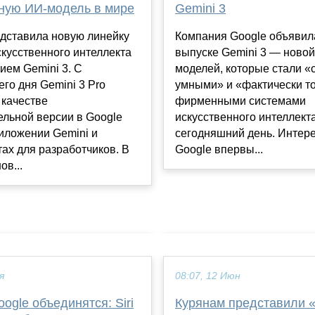
Gemini 3
ную ИИ-модель в мире
Компания Google объявил
едставила новую линейку
выпуске Gemini 3 — новой
кусственного интеллекта
моделей, которые стали 
ием Gemini 3. С
умными» и «фактически т
го дня Gemini 3 Pro
фирменными системами
 качестве
искусственного интеллект
льной версии в Google
сегодняшний день. Интере
иложении Gemini и
Google впервы...
ах для разработчиков. В
ов...
я
08:07, 12 Июн
oogle объединятся: Siri
Курянам представили 