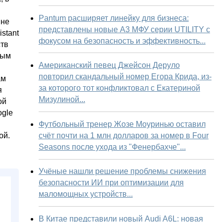
Pantum расширяет линейку для бизнеса:
 не
представлены новые А3 МФУ серии UTILITY с
stant
фокусом на безопасность и эффективность...
ств
ным
Американский певец Джейсон Деруло
повторил скандальный номер Егора Крида, из-
ам
за которого тот конфликтовал с Екатериной
я
Мизулиной...
ой
ogle
Футбольный тренер Жозе Моуринью оставил
счёт почти на 1 млн долларов за номер в Four
ой.
Seasons после ухода из "Фенербахче"...
Учёные нашли решение проблемы снижения
безопасности ИИ при оптимизации для
маломощных устройств...
В Китае представили новый Audi A6L: новая