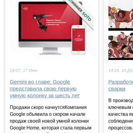
19:07, 17 Июн
14:14, 10 Де
Gemini во главе: Google
Разработк
представила свою первую
сварки
умную колонку за шесть лет
В производ
Продажи скоро начнутсяКомпания
ключевым 
Google объявила о скором начале
качества я
продаж своей новой умной колонки
соблюдени
Google Home, которая стала первым
процессов.