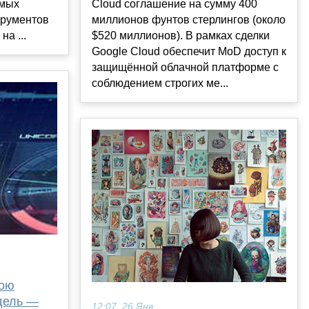
амых
Cloud соглашение на сумму 400
трументов
миллионов фунтов стерлингов (около
а ...
$520 миллионов). В рамках сделки
Google Cloud обеспечит MoD доступ к
защищённой облачной платформе с
соблюдением строгих ме...
вою
дель —
12:07, 26 Янв