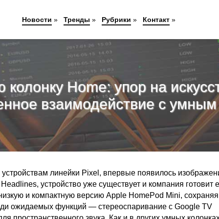
Новости
»
Тренды
»
Рубрики
»
Контакт
»
ю колонку Home: упор на искусс
енное взаимодействие с умным
устройствам линейки Pixel, впервые появилось изображен
Headlines, устройство уже существует и компания готовит е
низкую и компактную версию Apple HomePod Mini, сохраняя
реди ожидаемых функций — стереоспаривание с Google TV
для пространственного звука. Как и в других умных колонках