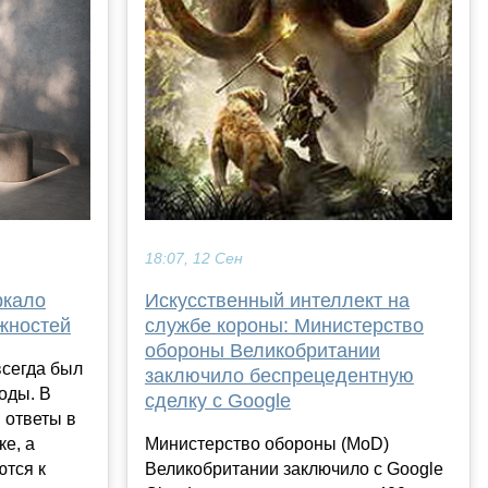
18:07, 12 Сен
ркало
Искусственный интеллект на
жностей
службе короны: Министерство
обороны Великобритании
всегда был
заключило беспрецедентную
оды. В
сделку с Google
 ответы в
ке, а
Министерство обороны (MoD)
ются к
Великобритании заключило с Google