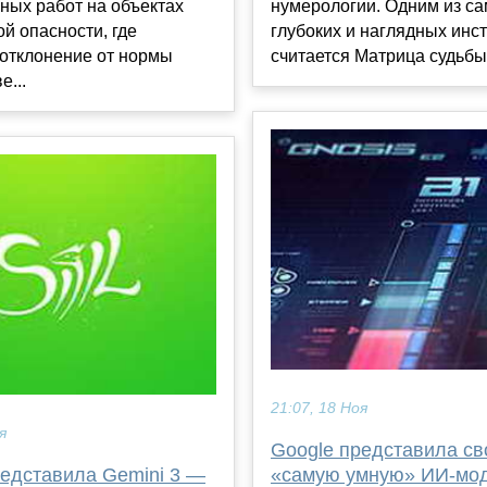
нумерологии. Одним из с
ных работ на объектах
глубоких и наглядных инс
й опасности, где
считается Матрица судьбы н
отклонение от нормы
е...
21:07, 18 Ноя
я
Google представила с
«самую умную» ИИ-мо
редставила Gemini 3 —