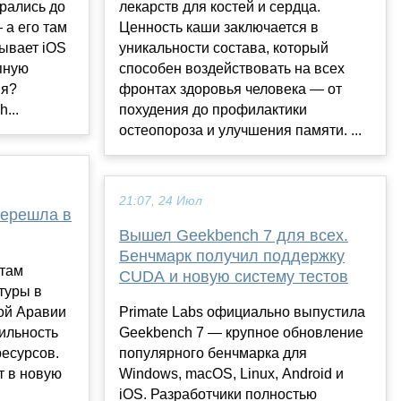
рались до
лекарств для костей и сердца.
 а его там
Ценность каши заключается в
зывает iOS
уникальности состава, который
пную
способен воздействовать на всех
ия?
фронтах здоровья человека — от
...
похудения до профилактики
остеопороза и улучшения памяти. ...
21:07, 24 Июл
перешла в
Вышел Geekbench 7 для всех.
Бенчмарк получил поддержку
ктам
CUDA и новую систему тестов
туры в
ой Аравии
Primate Labs официально выпустила
бильность
Geekbench 7 — крупное обновление
есурсов.
популярного бенчмарка для
т в новую
Windows, macOS, Linux, Android и
iOS. Разработчики полностью