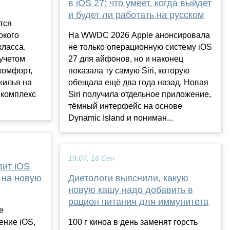
в iOS 27: что умеет, когда выйдет
и будет ли работать на русском
тся
окого
На WWDC 2026 Apple анонсировала
класса.
не только операционную систему iOS
учетом
27 для айфонов, но и наконец
комфорт,
показала ту самую Siri, которую
 жилья на
обещала ещё два года назад. Новая
 комплекс
Siri получила отдельное приложение,
тёмный интерфейс на основе
Dynamic Island и пониман...
19:07, 16 Сен
дит iOS
я на новую
Диетологи выяснили, какую
новую кашу надо добавить в
рацион питания для иммунитета
e
ение iOS,
100 г киноа в день заменят горсть