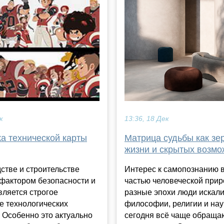
13:36, 18 Дек
к
Матрица судьбы как зе
а технической карты
жизни и скрытых возмо
Интерес к самопознанию 
стве и строительстве
частью человеческой прир
фактором безопасности и
разные эпохи люди искали
вляется строгое
философии, религии и нау
е технологических
сегодня всё чаще обраща
 Особенно это актуально