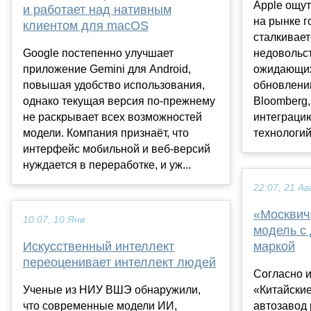
Apple ощут
и работает над нативным
на рынке 
клиентом для macOS
сталкивает
Google постепенно улучшает
недовольс
приложение Gemini для Android,
ожидающих
повышая удобство использования,
обновлений
однако текущая версия по-прежнему
Bloomberg
не раскрывает всех возможностей
интеграци
модели. Компания признаёт, что
технологий,
интерфейс мобильной и веб-версий
нуждается в переработке, и уж...
22:07, 21 Ав
«Москвич
10:07, 10 Янв
модель с 
Искусственный интеллект
маркой
переоценивает интеллект людей
Согласно и
Ученые из НИУ ВШЭ обнаружили,
«Китайски
что современные модели ИИ,
автозавод 