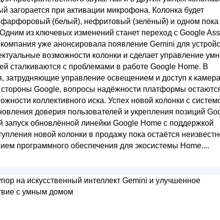
ый загорается при активации микрофона. Колонка будет
, фарфоровый (белый), нефритовый (зелёный) и одном пока
Одним из ключевых изменений станет переход с Google Assi
е компания уже анонсировала появление Gemini для устрой
ектуальные возможности колонки и сделает управление ум
ей сталкиваются с проблемами в работе Google Home. В
, затрудняющие управление освещением и доступ к камер
о стороны Google, вопросы надёжности платформы остаютс
жности коллективного иска. Успех новой колонки с систем
новления доверия пользователей и укрепления позиций Go
 запуск обновлённой линейки Google Home с поддержкой
тупления новой колонки в продажу пока остаётся неизвестн
нием программного обеспечения для экосистемы Home....