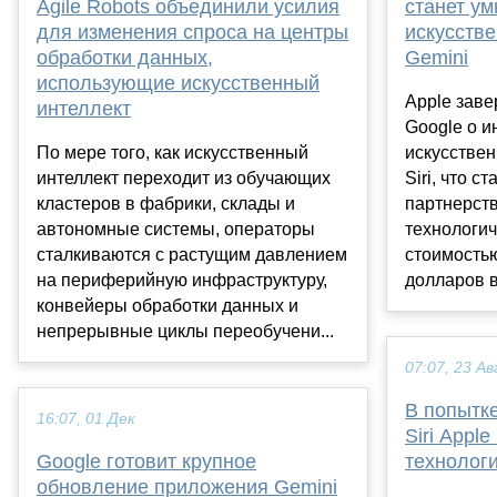
Agile Robots объединили усилия
станет у
для изменения спроса на центры
искусств
обработки данных,
Gemini
использующие искусственный
Apple заве
интеллект
Google о 
По мере того, как искусственный
искусствен
интеллект переходит из обучающих
Siri, что 
кластеров в фабрики, склады и
партнерст
автономные системы, операторы
технологич
сталкиваются с растущим давлением
стоимость
на периферийную инфраструктуру,
долларов в
конвейеры обработки данных и
непрерывные циклы переобучени...
07:07, 23 Ав
В попытк
16:07, 01 Дек
Siri Appl
Google готовит крупное
технолог
обновление приложения Gemini