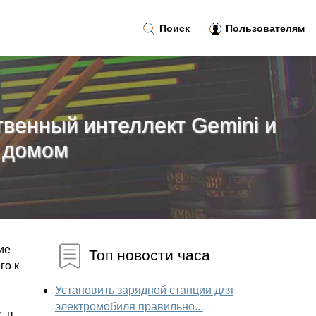
Поиск
Пользователям
твенный интеллект Gemini и
 домом
ие
Топ новости часа
го к
Установить зарядной станции для
электромобиля правильно...
, в