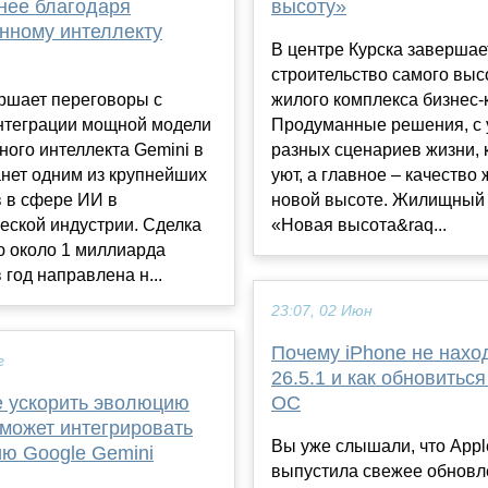
мнее благодаря
высоту»
енному интеллекту
В центре Курска завершае
строительство самого выс
ршает переговоры с
жилого комплекса бизнес-
интеграции мощной модели
Продуманные решения, с 
ного интеллекта Gemini в
разных сценариев жизни, 
станет одним из крупнейших
уют, а главное – качество
в в сфере ИИ в
новой высоте. Жилищный
еской индустрии. Сделка
«Новая высота&raq...
ю около 1 миллиарда
 год направлена н...
23:07, 02 Июн
Почему iPhone не нахо
г
26.5.1 и как обновитьс
е ускорить эволюцию
ОС
e может интегрировать
Вы уже слышали, что Appl
ию Google Gemini
выпустила свежее обновл