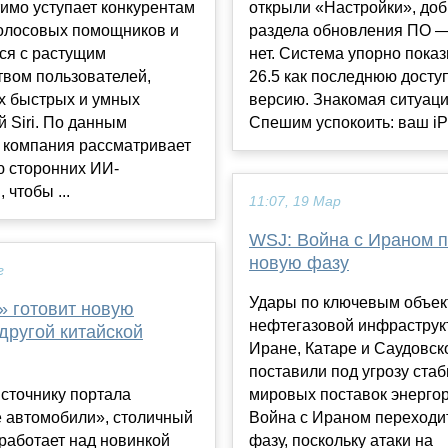
имо уступает конкурентам
открыли «Настройки», доб
голосовых помощников и
раздела обновления ПО —
ся с растущим
нет. Система упорно пока
твом пользователей,
26.5 как последнюю досту
 быстрых и умных
версию. Знакомая ситуац
 Siri. По данным
Спешим успокоить: ваш iPh
, компания рассматривает
ю сторонних ИИ-
 чтобы ...
11:07, 19 Мар
WSJ: Война с Ираном 
новую фазу
г
Удары по ключевым объе
» готовит новую
нефтегазовой инфраструк
другой китайской
Иране, Катаре и Саудовск
поставили под угрозу ста
сточнику портала
мировых поставок энергор
е автомобили», столичный
Война с Ираном переходи
работает над новинкой
фазу, поскольку атаки на