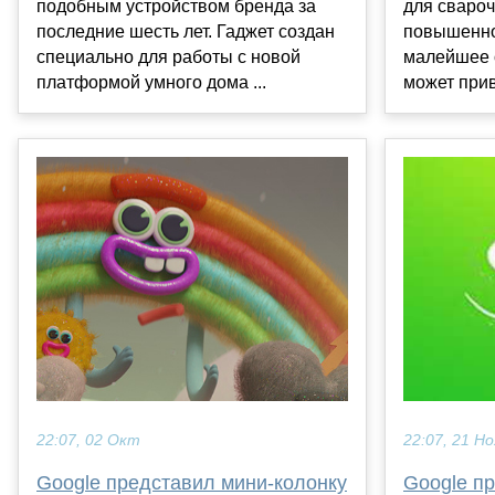
подобным устройством бренда за
для свароч
последние шесть лет. Гаджет создан
повышенно
специально для работы с новой
малейшее 
платформой умного дома ...
может прив
22:07, 02 Окт
22:07, 21 Но
Google представил мини-колонку
Google п