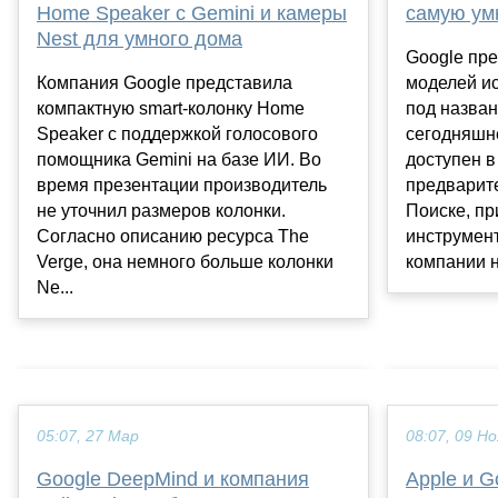
Home Speaker с Gemini и камеры
самую ум
Nest для умного дома
Google пр
Компания Google представила
моделей ис
компактную smart-колонку Home
под назван
Speaker с поддержкой голосового
сегодняшне
помощника Gemini на базе ИИ. Во
доступен в
время презентации производитель
предварите
не уточнил размеров колонки.
Поиске, пр
Согласно описанию ресурса The
инструмент
Verge, она немного больше колонки
компании н
Ne...
05:07, 27 Мар
08:07, 09 Но
Google DeepMind и компания
Apple и G