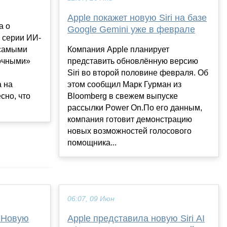
Apple покажет новую Siri на базе
а о
Google Gemini уже в феврале
 серии ИИ-
«самыми
Компания Apple планирует
очными»
представить обновлённую версию
Siri во второй половине февраля. Об
а на
этом сообщил Марк Гурман из
сно, что
Bloomberg в свежем выпуске
рассылки Power On.По его данным,
компания готовит демонстрацию
новых возможностей голосового
помощника...
06:07, 09 Июн
«Новую
Apple представила новую Siri AI