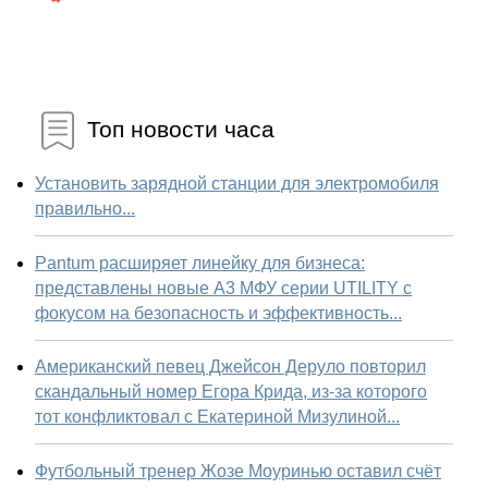
Топ новости часа
Установить зарядной станции для электромобиля
правильно...
Pantum расширяет линейку для бизнеса:
представлены новые А3 МФУ серии UTILITY с
фокусом на безопасность и эффективность...
Американский певец Джейсон Деруло повторил
скандальный номер Егора Крида, из-за которого
тот конфликтовал с Екатериной Мизулиной...
Футбольный тренер Жозе Моуринью оставил счёт