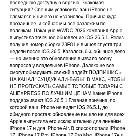
последнюю доступную версию. Знакомая
ситуация? Спешим успокоить: ваш iPhone не
сломался и ничего не «зависло». Причина куда
прозаичнее, и сейчас мы всё разложим по
полочкам. Накануне WWDC 2026 компания Apple
выпустила точечное обновление iOS 26.5.1. Релиз
получил номер сборки 23F81 и вышел спустя три
недели после iOS 26.5. Казалось бы, обычное дело
— но именно это обновление вызвало волну
вопросов у владельцев iPhone. Далеко не все
смогут обнаружить свежий апдейт ПОДПИШИСЬ
НА КАНАЛ "СУНДУК АЛИ-БАБЫ" В МАКС, ЧТОБЫ
НЕ ПРОПУСКАТЬ САМЫЕ ТОПОВЫЕ ТОВАРЫ С
ALIEXPRESS ПО ЛУЧШИМ ЦЕНАМ Какие iPhone
поддерживают iOS 26.5.1 Главная причина, по
которой ваш iPhone не видит iOS 26.5.1, до
обидного простая: обновление вышло не для всех.
Apple выпустила его исключительно для линейки
iPhone 17 и для iPhone Air. В список попали iPhone
17, iPhone 17 Pro, iPhone 17 Pro Max, iPhone 17e и