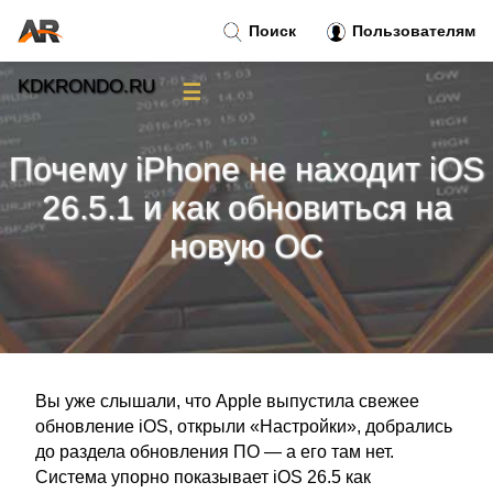
Поиск
Пользователям
KDKRONDO.RU
☰
Новости
»
Почему iPhone не находит iOS
Тренды новостей
»
26.5.1 и как обновиться на
новую ОС
Рубрики
»
Правила
»
Контакт
»
Вы уже слышали, что Apple выпустила свежее
обновление iOS, открыли «Настройки», добрались
до раздела обновления ПО — а его там нет.
Система упорно показывает iOS 26.5 как