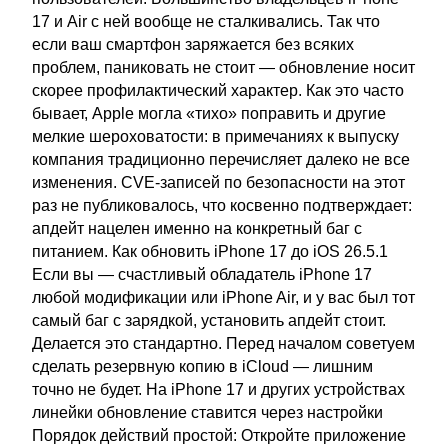
17 и Air с ней вообще не сталкивались. Так что
если ваш смартфон заряжается без всяких
проблем, паниковать не стоит — обновление носит
скорее профилактический характер. Как это часто
бывает, Apple могла «тихо» поправить и другие
мелкие шероховатости: в примечаниях к выпуску
компания традиционно перечисляет далеко не все
изменения. CVE-записей по безопасности на этот
раз не публиковалось, что косвенно подтверждает:
апдейт нацелен именно на конкретный баг с
питанием. Как обновить iPhone 17 до iOS 26.5.1
Если вы — счастливый обладатель iPhone 17
любой модификации или iPhone Air, и у вас был тот
самый баг с зарядкой, установить апдейт стоит.
Делается это стандартно. Перед началом советуем
сделать резервную копию в iCloud — лишним
точно не будет. На iPhone 17 и других устройствах
линейки обновление ставится через настройки
Порядок действий простой: Откройте приложение