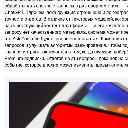
обрабатывать сложные запросы в разговорном стиле — и
ChatGPT. Впрочем, пока функция ограничена и по географ
точности ответов. В отличие от текстовых моделей, кото
на существующий контент платформы — и его качество на
запросу нет качественного материала, система может пр
что Ask YouTube будет совершенствоваться. Компания п
запросов и улучшать алгоритмы ранжирования, чтобы п
главная интрига заключается в том, когда функция добер
Premium-подписки. Ответов на эти вопросы пока нет, н
событие, которое вполне может изменить привычки милли