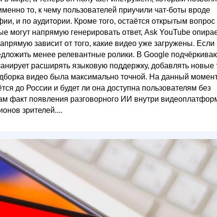
менно то, к чему пользователей приучили чат-боты вроде
ии, и по аудитории. Кроме того, остаётся открытым вопрос
рые могут напрямую генерировать ответ, Ask YouTube опира
прямую зависит от того, какие видео уже загружены. Если
едложить менее релевантные ролики. В Google подчёркиваю
ланирует расширять языковую поддержку, добавлять новые
одборка видео была максимально точной. На данный момен
ётся до России и будет ли она доступна пользователям без
о сам факт появления разговорного ИИ внутри видеоплатфо
онов зрителей....