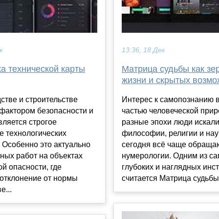
к
13:36, 18 Дек
а технической карты
Матрица судьбы как зе
жизни и скрытых возмо
стве и строительстве
Интерес к самопознанию 
фактором безопасности и
частью человеческой прир
вляется строгое
разные эпохи люди искали
е технологических
философии, религии и нау
 Особенно это актуально
сегодня всё чаще обраща
ных работ на объектах
нумерологии. Одним из с
й опасности, где
глубоких и наглядных инс
отклонение от нормы
считается Матрица судьбы н
е...