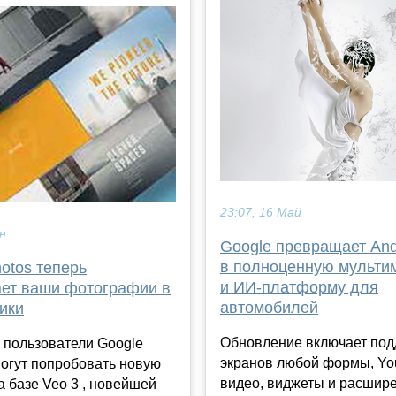
23:07, 16 Май
ен
Google превращает And
в полноценную мульти
otos теперь
и ИИ-платформу для
ет ваши фотографии в
автомобилей
ики
Обновление включает под
 пользователи Google
экранов любой формы, Yo
огут попробовать новую
видео, виджеты и расшир
 базе Veo 3 , новейшей