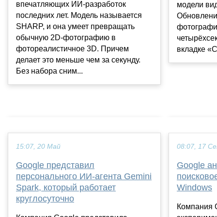
впечатляющих ИИ-разработок
модели ви
последних лет. Модель называется
Обновлени
SHARP, и она умеет превращать
фотографи
обычную 2D-фотографию в
четырёхсе
фотореалистичное 3D. Причем
вкладке «С
делает это меньше чем за секунду.
Без набора сним...
15:07, 20 Май
08:07, 17 С
Google представил
Google а
персонального ИИ-агента Gemini
поисково
Spark, который работает
Windows
круглосуточно
Компания 