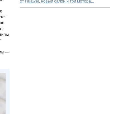
от Huawei, новый салон и три мотора...
 о
ется
 по
т,
 типы
т
рмы —