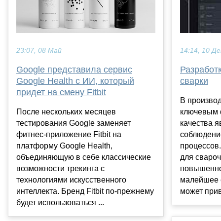
23:07, 08 Май
14:14, 10 Де
Google представила сервис
Разработк
Google Health с ИИ, который
сварки
придет на смену Fitbit
В производ
После нескольких месяцев
ключевым 
тестирования Google заменяет
качества я
фитнес-приложение Fitbit на
соблюдени
платформу Google Health,
процессов.
объединяющую в себе классические
для свароч
возможности трекинга с
повышенно
технологиями искусственного
малейшее 
интеллекта. Бренд Fitbit по-прежнему
может прив
будет использоваться ...