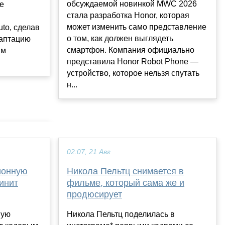
обсуждаемой новинкой MWC 2026
e
стала разработка Honor, которая
может изменить само представление
to, сделав
о том, как должен выглядеть
даптацию
смартфон. Компания официально
ым
представила Honor Robot Phone —
устройство, которое нельзя спутать
н...
02:07, 21 Авг
ионную
Никола Пельтц снимается в
инит
фильме, который сама же и
продюсирует
вую
Никола Пельтц поделилась в