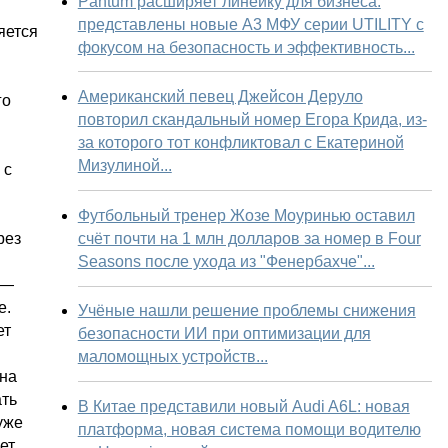
Pantum расширяет линейку для бизнеса:
представлены новые А3 МФУ серии UTILITY с
яется
фокусом на безопасность и эффективность...
Американский певец Джейсон Деруло
го
повторил скандальный номер Егора Крида, из-
за которого тот конфликтовал с Екатериной
Мизулиной...
 с
Футбольный тренер Жозе Моуринью оставил
счёт почти на 1 млн долларов за номер в Four
рез
Seasons после ухода из "Фенербахче"...
 —
е.
Учёные нашли решение проблемы снижения
ет
безопасности ИИ при оптимизации для
маломощных устройств...
 на
ать
В Китае представили новый Audi A6L: новая
уже
платформа, новая система помощи водителю
ет