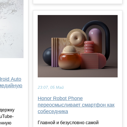
roid Auto
медийную
23:07, 05 Май
Honor Robot Phone
переосмысливает смартфон как
держку
собеседника
uTube-
Главной и безусловно самой
енную