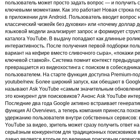
пользователь может просто задать вопрос — и получить 
ключевыми моментами. Как это работает Новая строка по
в приложении для Android. Пользователь вводит вопрос 
классический чизкейк без духовки» или «почему доллар 
языковой модели анализирует запрос и формирует струк
каталога YouTube. В выдачу попадают как длинные ролики
интерактивность. После получения первой подборки пол
вариант на кефире вместо сливочного сыра», «покажи рец
ключевой ставкой». Система помнит контекст предыдущег
превращается из видеохостинга с поиском в собеседника,
пользователем. На старте функция доступна Premium-по
youtube/new. Более широкий запуск, как обещают в Goog
называют Ask YouTube «самым значительным обновление
это конкурент для поисковиков? Анонс Ask YouTube интер
Последние два года Google активно встраивает генерати
функция AI Overviews, а теперь компания принесла похож
удержанию пользователя внутри собственных сервисов: в
YouTube за видео, зритель может сразу получить ответ н
серьёзным конкурентом для традиционных поисковиков 
давно является вторым по величине поисковым сервисом 