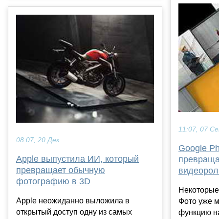
11:07, 07 С
08:07, 20 Дек
Google Ph
Apple выпустила ИИ, который
превраща
превращает обычную
видеорол
фотографию в 3D
Некоторые
Apple неожиданно выложила в
Фото уже м
открытый доступ одну из самых
функцию на