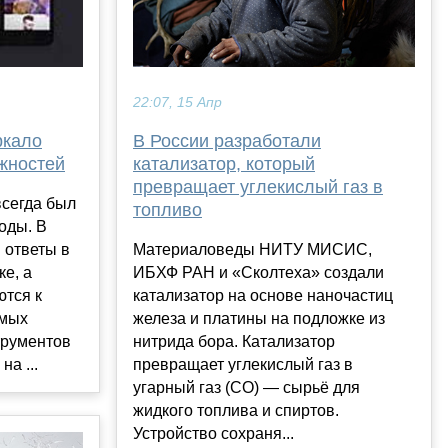
22:07, 15 Апр
В России разработали
ркало
катализатор, который
жностей
превращает углекислый газ в
всегда был
топливо
оды. В
Материаловеды НИТУ МИСИС,
 ответы в
ИБХФ РАН и «Сколтеха» создали
ке, а
катализатор на основе наночастиц
ются к
железа и платины на подложке из
амых
нитрида бора. Катализатор
трументов
превращает углекислый газ в
а ...
угарный газ (CO) — сырьё для
жидкого топлива и спиртов.
Устройство сохраня...