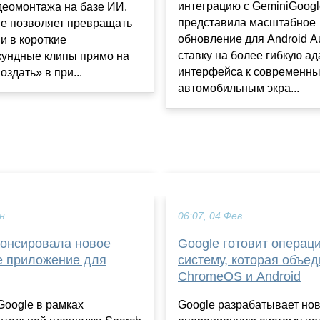
интеграцию с GeminiGoogl
деомонтажа на базе ИИ.
представила масштабное
е позволяет превращать
обновление для Android Au
и в короткие
ставку на более гибкую а
кундные клипы прямо на
интерфейса к современн
оздать» в при...
автомобильным экра...
ен
06:07, 04 Фев
нонсировала новое
Google готовит операц
е приложение для
систему, которая объед
ChromeOS и Android
Google в рамках
Google разрабатывает но