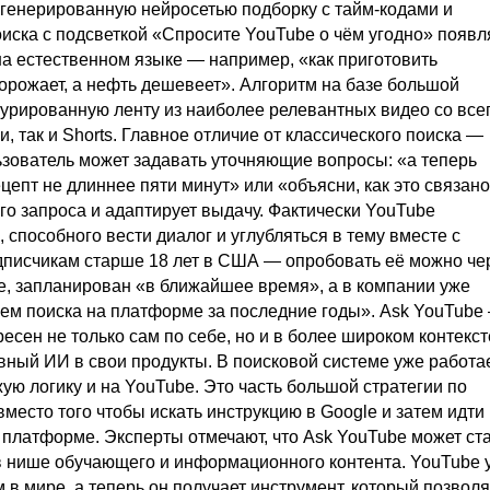
сгенерированную нейросетью подборку с тайм-кодами и
иска с подсветкой «Спросите YouTube о чём угодно» появл
на естественном языке — например, «как приготовить
дорожает, а нефть дешевеет». Алгоритм на базе большой
турированную ленту из наиболее релевантных видео со все
, так и Shorts. Главное отличие от классического поиска —
ьзователь может задавать уточняющие вопросы: «а теперь
епт не длиннее пяти минут» или «объясни, как это связано
о запроса и адаптирует выдачу. Фактически YouTube
 способного вести диалог и углубляться в тему вместе с
дписчикам старше 18 лет в США — опробовать её можно че
le, запланирован «в ближайшее время», а в компании уже
м поиска на платформе за последние годы». Ask YouTube
есен не только сам по себе, но и в более широком контекст
вный ИИ в свои продукты. В поисковой системе уже работа
ую логику и на YouTube. Это часть большой стратегии по
место того чтобы искать инструкцию в Google и затем идти
а платформе. Эксперты отмечают, что Ask YouTube может ст
в нише обучающего и информационного контента. YouTube 
в мире, а теперь он получает инструмент, который позволя