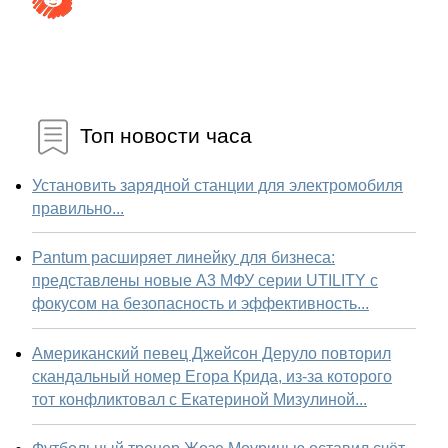
Топ новости часа
Установить зарядной станции для электромобиля
правильно...
Pantum расширяет линейку для бизнеса:
представлены новые А3 МФУ серии UTILITY с
фокусом на безопасность и эффективность...
Американский певец Джейсон Деруло повторил
скандальный номер Егора Крида, из-за которого
тот конфликтовал с Екатериной Мизулиной...