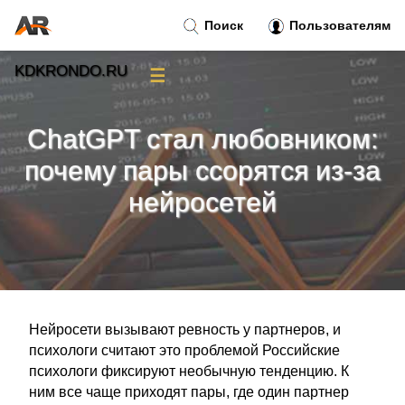
Поиск
Пользователям
KDKRONDO.RU
☰
Новости
»
ChatGPT стал любовником:
Тренды новостей
»
почему пары ссорятся из-за
нейросетей
Рубрики
»
Правила
»
Контакт
»
Нейросети вызывают ревность у партнеров, и
психологи считают это проблемой Российские
психологи фиксируют необычную тенденцию. К
ним все чаще приходят пары, где один партнер