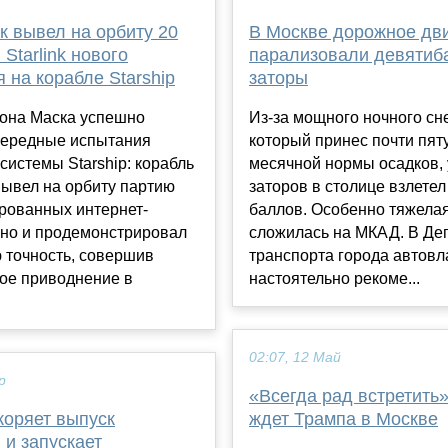
к вывел на орбиту 20
В Москве дорожное дв
 Starlink нового
парализовали девятиб
 на корабле Starship
заторы
она Маска успешно
Из-за мощного ночного сн
чередные испытания
который принес почти пят
 системы Starship: корабль
месячной нормы осадков,
вывел на орбиту партию
заторов в столице взлетел
рованных интернет-
баллов. Особенно тяжела
 но и продемонстрировал
сложилась на МКАД. В Де
 точность, совершив
транспорта города автов
ое приводнение в
настоятельно рекоме...
.
02:07, 12 Май
р
«Всегда рад встретить»
коряет выпуск
ждет Трампа в Москве
 и запускает