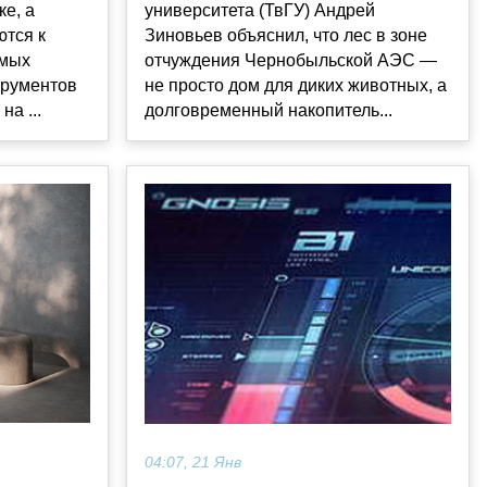
ке, а
университета (ТвГУ) Андрей
ются к
Зиновьев объяснил, что лес в зоне
амых
отчуждения Чернобыльской АЭС —
трументов
не просто дом для диких животных, а
а ...
долговременный накопитель...
04:07, 21 Янв