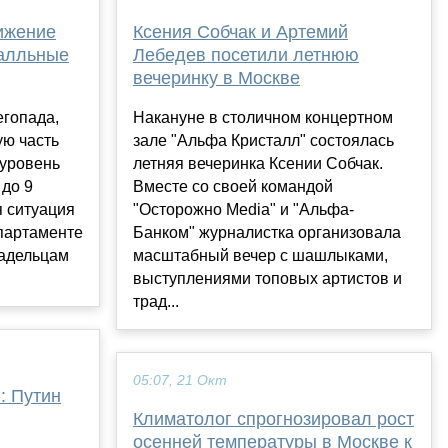
ижение
Ксения Собчак и Артемий
алльные
Лебедев посетили летнюю
вечеринку в Москве
егопада,
Накануне в столичном концертном
ую часть
зале "Альфа Кристалл" состоялась
 уровень
летняя вечеринка Ксении Собчак.
 до 9
Вместе со своей командой
я ситуация
"Осторожно Media" и "Альфа-
партаменте
Банком" журналистка организовала
ладельцам
масштабный вечер с шашлыками,
выступлениями топовых артистов и
трад...
05:07, 21 Окт
: Путин
Климатолог спрогнозировал рост
осенней температуры в Москве к