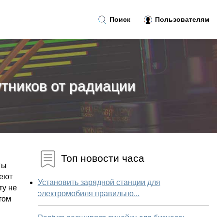
Поиск
Пользователям
утников от радиации
Топ новости часа
ты
меют
Установить зарядной станции для
ту не
электромобиля правильно...
том