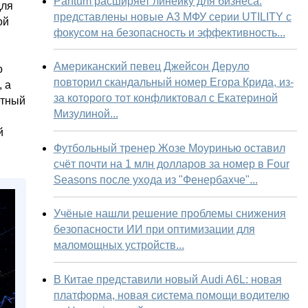
Pantum расширяет линейку для бизнеса:
для
представлены новые А3 МФУ серии UTILITY с
ой
фокусом на безопасность и эффективность...
Американский певец Джейсон Деруло
о
повторил скандальный номер Егора Крида, из-
 а
за которого тот конфликтовал с Екатериной
етный
Мизулиной...
й
Футбольный тренер Жозе Моуринью оставил
счёт почти на 1 млн долларов за номер в Four
Seasons после ухода из "Фенербахче"...
Учёные нашли решение проблемы снижения
безопасности ИИ при оптимизации для
маломощных устройств...
В Китае представили новый Audi A6L: новая
платформа, новая система помощи водителю