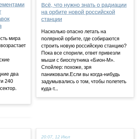
лементами
Всё, что нужно знать о радиации
т
на орбите новой российской
авок
станции
з
Насколько опасно летать на
ость мира
полярной орбите, где собираются
 возрастает
строить новую российскую станцию?
Пока все спорили, ответ привезли
ские
мыши с биоспутника «Бион-М».
Спойлер: похоже, зря
дние два
паниковали.Если вы когда-нибудь
ти 240
задумывались о том, чтобы полететь
сектор.
куда-т...
20:07, 12 Июл