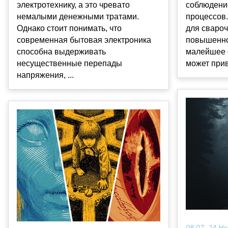
электротехнику, а это чревато
соблюдени
немалыми денежными тратами.
процессов.
Однако стоит понимать, что
для свароч
современная бытовая электроника
повышенно
способна выдерживать
малейшее 
несущественные перепады
может прив
напряжения, ...
08:07, 24 Но