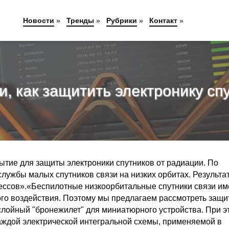
Новости
»
Тренды
»
Рубрики
»
Контакт
»
, как защитить электронику сп
тие для защиты электроники спутников от радиации. По
службы малых спутников связи на низких орбитах. Результа
ессов».«Беспилотные низкоорбитальные спутники связи и
ого воздействия. Поэтому мы предлагаем рассмотреть защи
слойный "бронежилет" для миниатюрного устройства. При э
аждой электрической интегральной схемы, применяемой в