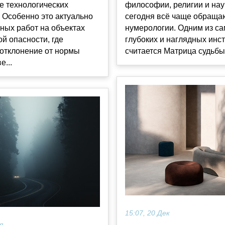
е технологических
философии, религии и нау
 Особенно это актуально
сегодня всё чаще обраща
ных работ на объектах
нумерологии. Одним из с
й опасности, где
глубоких и наглядных инс
отклонение от нормы
считается Матрица судьбы н
е...
15:07, 20 Дек
я