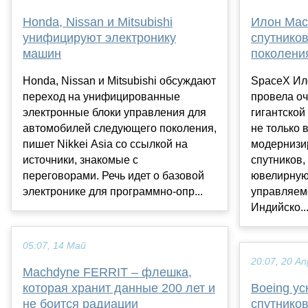
Honda, Nissan и Mitsubishi
Илон Мас
унифицируют электронику
спутников
машин
поколения
Honda, Nissan и Mitsubishi обсуждают
SpaceX Ил
переход на унифицированные
провела о
электронные блоки управления для
гигантской
автомобилей следующего поколения,
не только 
пишет Nikkei Asia со ссылкой на
модернизи
источники, знакомые с
спутников,
переговорами. Речь идет о базовой
ювелирную
электронике для программно-опр...
управляем
Индийско..
05:07, 14 Май
20:07, 20 Ап
Machdyne FERRIT – флешка,
которая хранит данные 200 лет и
Boeing ус
не боится радиации
спутников