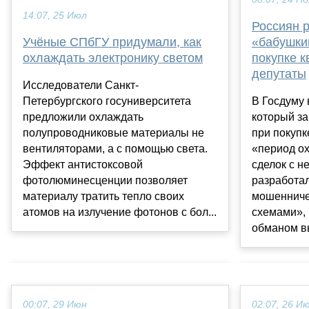
14:07, 25 Июл
Россиян 
Учёные СПбГУ придумали, как
«бабушки
охлаждать электронику светом
покупке к
депутаты
Исследователи Санкт-
Петербургского госуниверситета
В Госдуму 
предложили охлаждать
который з
полупроводниковые материалы не
при покупк
вентиляторами, а с помощью света.
«период о
Эффект антистоксовой
сделок с 
фотолюминесценции позволяет
разработал
материалу тратить тепло своих
мошенниче
атомов на излучение фотонов с бол...
схемами»,
обманом вы
00:07, 29 Июн
02:07, 26 И