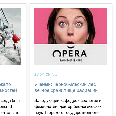
13:07, 25 Апр
ркало
Учёный: чернобыльский лес —
жностей
вечное хранилище радиации
всегда был
Заведующий кафедрой зоологии и
оды. В
физиологии, доктор биологических
 ответы в
наук Тверского государственного