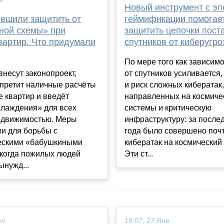
Новый инструмент с э
решили защитить от
геймификации помогае
ной схемы» при
защитить цепочки пост
вартир. Что придумали
спутников от киберугро
По мере того как зависим
внесут законопроект,
от спутников усиливается,
апретит наличные расчёты
и риск сложных кибератак,
е квартир и введёт
направленных на космиче
хлаждения» для всех
системы и критическую
недвижимостью. Меры
инфраструктуру: за после
и для борьбы с
года было совершено поч
скими «бабушкиными
кибератак на космический 
 когда пожилых людей
Эти ст...
нужд...
юл
19:07, 27 Янв