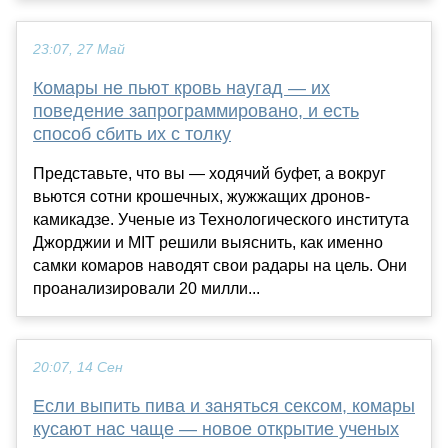
23:07, 27 Май
Комары не пьют кровь наугад — их
поведение запрограммировано, и есть
способ сбить их с толку
Представьте, что вы — ходячий буфет, а вокруг
вьются сотни крошечных, жужжащих дронов-
камикадзе. Ученые из Технологического института
Джорджии и MIT решили выяснить, как именно
самки комаров наводят свои радары на цель. Они
проанализировали 20 милли...
20:07, 14 Сен
Если выпить пива и заняться сексом, комары
кусают нас чаще — новое открытие ученых