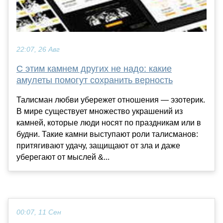
22:07, 26 Авг
С этим камнем других не надо: какие
амулеты помогут сохранить верность
Талисман любви убережет отношения — эзотерик.
В мире существует множество украшений из
камней, которые люди носят по праздникам или в
будни. Такие камни выступают роли талисманов:
притягивают удачу, защищают от зла и даже
уберегают от мыслей &...
00:07, 11 Сен