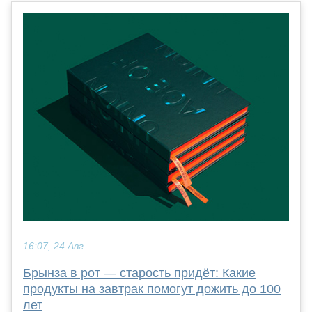
16:07, 24 Авг
Брынза в рот — старость придёт: Какие
продукты на завтрак помогут дожить до 100
лет