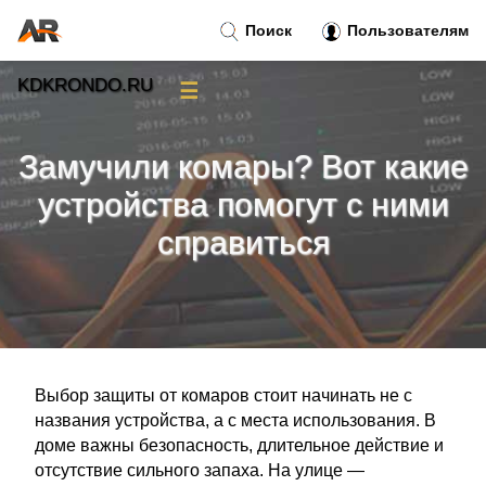
Поиск
Пользователям
KDKRONDO.RU
☰
Новости
»
Замучили комары? Вот какие
Тренды новостей
»
устройства помогут с ними
справиться
Рубрики
»
Правила
»
Контакт
»
Выбор защиты от комаров стоит начинать не с
названия устройства, а с места использования. В
доме важны безопасность, длительное действие и
отсутствие сильного запаха. На улице —