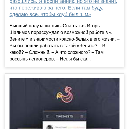
разошлись. Я воспитанник, но это не значит,
что переживаю за него. Если там буду,
сделаю все, чтобы клуб был 1-м»
Бывший полузащитник «Спартака» Игорь
Шалимов порассуждал о возможной работе в «
Зените » и значимости красно-белых в его жизни. –
Вы бы пошли работать в такой «Зенит»? – В
какой? – Сложный. – А что сложного? – Там
россыпь легионеров. – Нет, я бы ска...