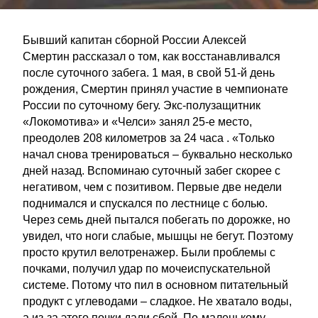
Бывший капитан сборной России Алексей
Смертин рассказал о том, как восстанавливался
после суточного забега. 1 мая, в свой 51-й день
рождения, Смертин принял участие в чемпионате
России по суточному бегу. Экс-полузащитник
«Локомотива» и «Челси» занял 25-е место,
преодолев 208 километров за 24 часа . «Только
начал снова тренироваться – буквально несколько
дней назад. Вспоминаю суточный забег скорее с
негативом, чем с позитивом. Первые две недели
поднимался и спускался по лестнице с болью.
Через семь дней пытался побегать по дорожке, но
увидел, что ноги слабые, мышцы не бегут. Поэтому
просто крутил велотренажер. Были проблемы с
почками, получил удар по мочеиспускательной
системе. Потому что пил в основном питательный
продукт с углеводами – сладкое. Не хватало воды,
а из-за этого почки дали сбой. По-маленькому