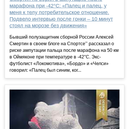
марафона при -42°C: «Палец и палец, у
меня к телу потребительское отношение.
Подвело интервью после гонки – 10 минут
стоял на морозе без движения»
Бывший полузащитник сборной России Алексей
Смертин в своем блоге на Спортсе’’ рассказал о
риске ампутации пальца после марафона на 50 км
в Оймяконе при температуре в -42°C. Экс-
футболист «Локомотива», «Бордо» и «Челси»
говорил: «Палец был синим, ког...