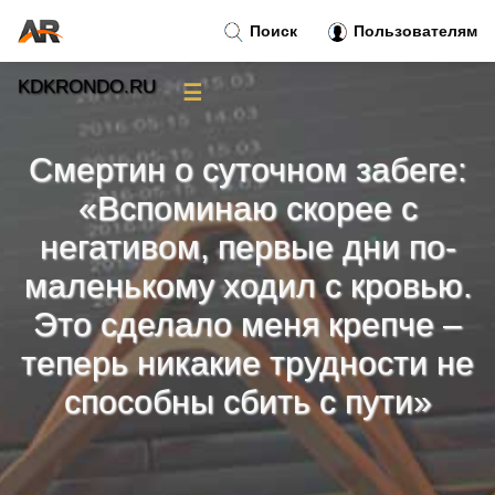
Поиск
Пользователям
KDKRONDO.RU
☰
Новости
»
Смертин о суточном забеге:
Тренды новостей
»
«Вспоминаю скорее с
негативом, первые дни по-
Рубрики
»
маленькому ходил с кровью.
Это сделало меня крепче –
Правила
»
теперь никакие трудности не
Контакт
»
способны сбить с пути»