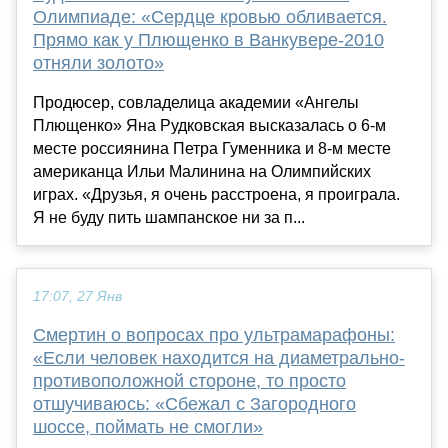
Олимпиаде: «Сердце кровью обливается.
Прямо как у Плющенко в Ванкувере-2010
отняли золото»
Продюсер, совладелица академии «Ангелы
Плющенко» Яна Рудковская высказалась о 6-м
месте россиянина Петра Гуменника и 8-м месте
американца Ильи Малинина на Олимпийских
играх. «Друзья, я очень расстроена, я проиграла.
Я не буду пить шампанское ни за п...
17:07, 27 Янв
Смертин о вопросах про ультрамарафоны:
«Если человек находится на диаметрально-
противоположной стороне, то просто
отшучиваюсь: «Сбежал с Загородного
шоссе, поймать не смогли»