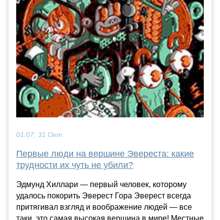
01:07, 31 Окт
Первые люди на вершине Эвереста: какие
трудности их чуть не убили?
Эдмунд Хиллари — первый человек, которому
удалось покорить Эверест Гора Эверест всегда
притягивал взгляд и воображение людей — все
таки, это самая высокая вершина в мире! Местные