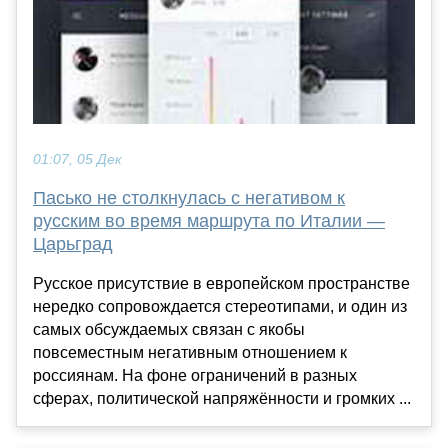
01:07, 05 Дек
Пасько не столкнулась с негативом к
русским во время маршрута по Италии —
Царьград
Русское присутствие в европейском пространстве
нередко сопровождается стереотипами, и один из
самых обсуждаемых связан с якобы
повсеместным негативным отношением к
россиянам. На фоне ограничений в разных
сферах, политической напряжённости и громких ...