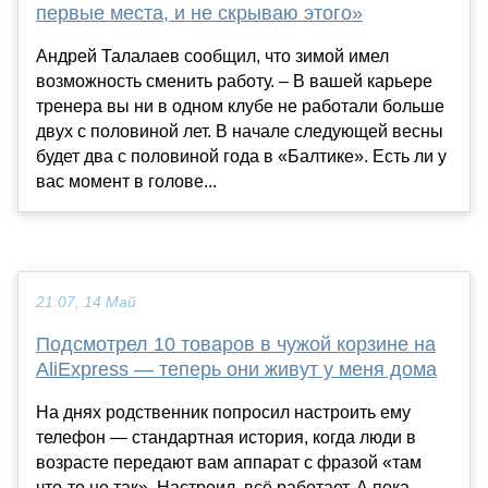
первые места, и не скрываю этого»
Андрей Талалаев сообщил, что зимой имел
возможность сменить работу. – В вашей карьере
тренера вы ни в одном клубе не работали больше
двух с половиной лет. В начале следующей весны
будет два с половиной года в «Балтике». Есть ли у
вас момент в голове...
21:07, 14 Май
Подсмотрел 10 товаров в чужой корзине на
AliExpress — теперь они живут у меня дома
На днях родственник попросил настроить ему
телефон — стандартная история, когда люди в
возрасте передают вам аппарат с фразой «там
что-то не так». Настроил, всё работает. А пока