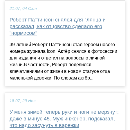
21:07, 04 Окт
Роберт Паттинсон снялся для глянца и
рассказал, как отцовство сделало его
"нормисом"
39-летний Роберт Паттинсон стал героем нового
номера журнала Icon. Актёр снялся в фотосессии
для издания и ответил на вопросы о личной
жизни.В частности, Роберт поделился
впечатлениями от жизни в новом статусе отца
маленькой девочки. По словам актёр...
18:07, 29 Ноя
У меня зимой теперь руки и ноги не мерзнут:
даже в минус 45. Муж инженер, подсказал,
что надо засунуть в варежки