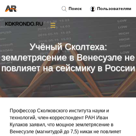
Поиск
Пользователям
KDKRONDO.RU
☰
Новости
»
Учёный Сколтеха:
Тренды новостей
»
землетрясение в Венесуэле не
повлияет на сейсмику в России
Рубрики
»
Правила
»
Контакт
»
Профессор Сколковского института науки и
технологий, член-корреспондент РАН Иван
Кулаков заявил, что мощное землетрясение в
Венесуэле (магнитудой до 7,5) никак не повлияет