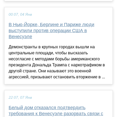
00:07, 04 Янв
В Нью-Йорке, Берлине и Париже люди
выступили против операции США в
Венесуэле
Демонстранты в крупных городах вышли на
центральные площади, чтобы высказать
несогласие с методами борьбы американского
президента Дональда Трампа с наркотрафиком в
другой стране. Они называют это военной
агрессией, призывают остановить вторжение в ...
22:07, 07 Янв
Белый дом отказался подтвердить
требования к Венесуэле разорвать связи с