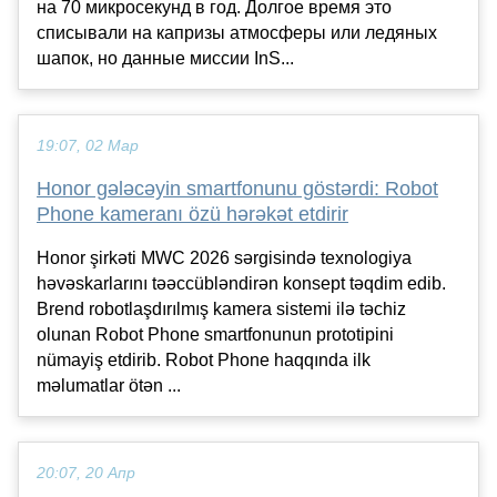
на 70 микросекунд в год. Долгое время это
списывали на капризы атмосферы или ледяных
шапок, но данные миссии InS...
19:07, 02 Мар
Honor gələcəyin smartfonunu göstərdi: Robot
Phone kameranı özü hərəkət etdirir
Honor şirkəti MWC 2026 sərgisində texnologiya
həvəskarlarını təəccübləndirən konsept təqdim edib.
Brend robotlaşdırılmış kamera sistemi ilə təchiz
olunan Robot Phone smartfonunun prototipini
nümayiş etdirib. Robot Phone haqqında ilk
məlumatlar ötən ...
20:07, 20 Апр