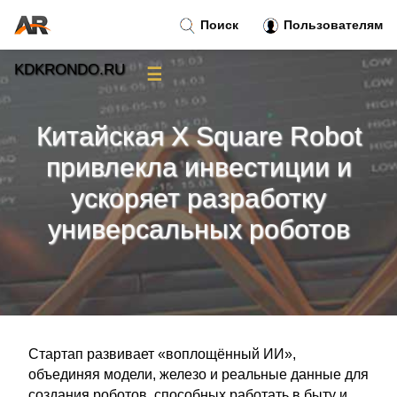
Поиск
Пользователям
KDKRONDO.RU
☰
Новости
»
Китайская X Square Robot
Тренды новостей
»
привлекла инвестиции и
ускоряет разработку
Рубрики
»
универсальных роботов
Правила
»
Контакт
»
Стартап развивает «воплощённый ИИ»,
объединяя модели, железо и реальные данные для
создания роботов, способных работать в быту и