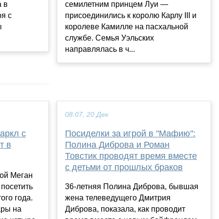
 в
семилетним принцем Луи —
я с
присоединились к королю Карлу III и
ы
королеве Камилле на пасхальной
службе. Семья Уэльских
направлялась в ч...
08:07, 20 Дек
аркл с
Посиделки за игрой в "Мафию":
т в
Полина Диброва и Роман
Товстик проводят время вместе
с детьми от прошлых браков
ной Меган
 посетить
36-летняя Полина Диброва, бывшая
ого года.
жена телеведущего Дмитрия
ары на
Диброва, показала, как проводит