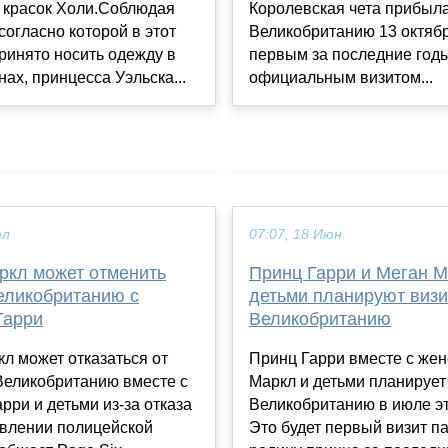
Королевская чета прибыла
 красок Холи.Соблюдая
Великобританию 13 октябр
согласно которой в этот
первым за последние год
ринято носить одежду в
официальным визитом...
нах, принцесса Уэльска...
юл
07:07, 18 Июн
ркл может отменить
Принц Гарри и Меган М
Великобританию с
детьми планируют визи
Гарри
Великобританию
л может отказаться от
Принц Гарри вместе с же
Великобританию вместе с
Маркл и детьми планирует
рри и детьми из-за отказа
Великобританию в июле эт
авлении полицейской
Это будет первый визит п