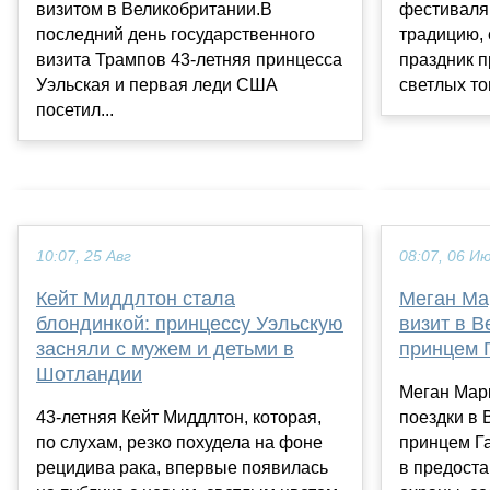
визитом в Великобритании.В
фестиваля
последний день государственного
традицию, 
визита Трампов 43-летняя принцесса
праздник п
Уэльская и первая леди США
светлых то
посетил...
10:07, 25 Авг
08:07, 06 И
Кейт Миддлтон стала
Меган Ма
блондинкой: принцессу Уэльскую
визит в 
засняли с мужем и детьми в
принцем 
Шотландии
Меган Марк
43-летняя Кейт Миддлтон, которая,
поездки в 
по слухам, резко похудела на фоне
принцем Га
рецидива рака, впервые появилась
в предост