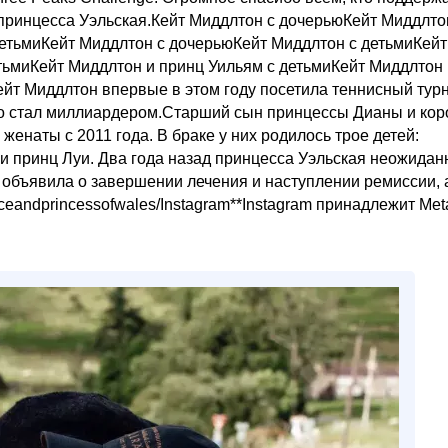
принцесса Уэльская.Кейт Миддлтон с дочерьюКейт Миддлто
детьмиКейт Миддлтон с дочерьюКейт Миддлтон с детьмиКейт
тьмиКейт Миддлтон и принц Уильям с детьмиКейт Миддлтон 
ейт Миддлтон впервые в этом году посетила теннисный тур
но стал миллиардером.Старший сын принцессы Дианы и кор
 женаты с 2011 года. В браке у них родилось трое детей:
и принц Луи. Два года назад принцесса Уэльская неожидан
а объявила о завершении лечения и наступлении ремиссии, 
ceandprincessofwales/Instagram**Instagram принадлежит Met