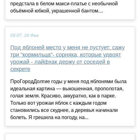
предстала в белом макси-платье с необычной
объёмной юбкой, украшенной бантом....
09:07, 24 Фев
Под яблоней место у меня не пустует: сажу
три "кормильца"- сорняка, которые удвоят
урожай - лайфхак держу от соседей в
секрете
ПроГородДолгие годы у меня под яблонями была
идеальная картина — выкошенная, прополотая,
голая земля. Красиво, аккуратно, как в парке.
Только вот урожаи яблок с каждым годом
становились все скуднее, а деревья начинали
болеть. Я грешила на погоду, на...