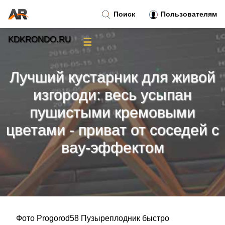
Поиск
Пользователям
KDKRONDO.RU
☰
Новости
»
Лучший кустарник для живой
Тренды новостей
»
изгороди: весь усыпан
пушистыми кремовыми
Рубрики
»
цветами - приват от соседей с
Правила
»
вау-эффектом
Контакт
»
Фото Progorod58 Пузыреплодник быстро