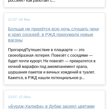
россиян? Как работает с...
21:07, 04 Фев
Больше не придётся всю ночь слушать чихи
и храп соседей: в РЖД придумали новые
вагоны
ПрогородПутешествие в плацкарте — это
своеобразная лотерея. Повезёт с соседями —
будет почти курорт. Не повезёт — превратится в
ночной марафон под аккомпанемент храпа,
шуршания пакетов и вечных хождений в туалет.
Кажется, в РЖД нашли потенциальное р...
23:07, 12 Июн
«Бурдж-Халифа» в Дубае засиял цветами