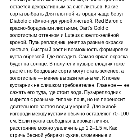
остаётся декоративным за счёт листьев. Какие
сорта выбрать Для плотной изгороди чаще берут
Diabolo с тёмно-пурпурной листвой, Red Baron с
красно-бордовыми листьями, Dart’s Gold с
золотистым оттенком и Luteus с жёлто-зелёной
кроной. Пузыреплодник ценят за разные окраски
листьев, быстрый рост и возможность формировки
куста обрезкой. Где посадить Самая яркая окраска
будет на солнце. В полутени пузыреплодник тоже
растёт, но бордовые сорта могут стать зеленее, а
золотистые — менее выразительными. К почве
кустарник не слишком требователен. Главное — не
сажать его туда, где стоит вода. Пузыреплодник
мирится с разными типами почв, но не переносит
длительного застоя воды у корней. Для живой
изгороди между кустами обычно оставляют 70–100
см. Если нужна свободная широкая линия,
расстояние можно увеличить до 1,2–1,5 м. Как
стричь Весной убирают сухие, сломанные и