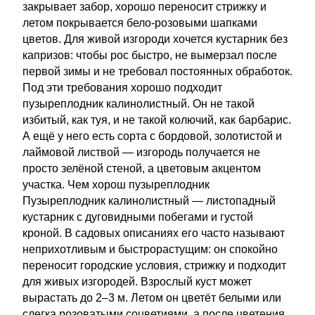
закрывает забор, хорошо переносит стрижку и
летом покрывается бело-розовыми шапками
цветов. Для живой изгороди хочется кустарник без
капризов: чтобы рос быстро, не вымерзал после
первой зимы и не требовал постоянных обработок.
Под эти требования хорошо подходит
пузыреплодник калинолистный. Он не такой
избитый, как туя, и не такой колючий, как барбарис.
А ещё у него есть сорта с бордовой, золотистой и
лаймовой листвой — изгородь получается не
просто зелёной стеной, а цветовым акцентом
участка. Чем хорош пузыреплодник
Пузыреплодник калинолистный — листопадный
кустарник с дуговидными побегами и густой
кроной. В садовых описаниях его часто называют
неприхотливым и быстрорастущим: он спокойно
переносит городские условия, стрижку и подходит
для живых изгородей. Взрослый куст может
вырастать до 2–3 м. Летом он цветёт белыми или
слегка розоватыми соцветиями, а после цветения