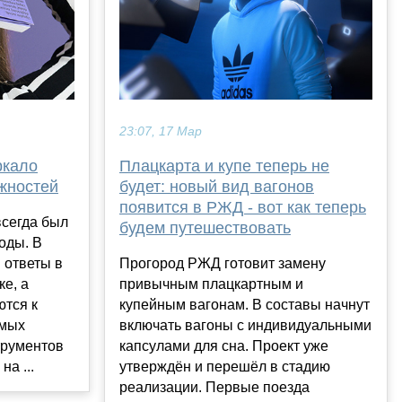
23:07, 17 Мар
ркало
Плацкарта и купе теперь не
жностей
будет: новый вид вагонов
появится в РЖД - вот как теперь
всегда был
будем путешествовать
оды. В
 ответы в
Прогород РЖД готовит замену
ке, а
привычным плацкартным и
ются к
купейным вагонам. В составы начнут
амых
включать вагоны с индивидуальными
трументов
капсулами для сна. Проект уже
а ...
утверждён и перешёл в стадию
реализации. Первые поезда