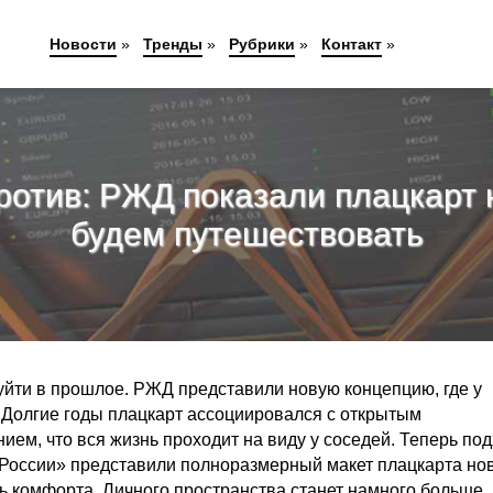
Новости
»
Тренды
»
Рубрики
»
Контакт
»
отив: РЖД показали плацкарт н
будем путешествовать
йти в прошлое. РЖД представили новую концепцию, где у
 Долгие годы плацкарт ассоциировался с открытым
м, что вся жизнь проходит на виду у соседей. Теперь под
 России» представили полноразмерный макет плацкарта но
ь комфорта. Личного пространства станет намного больше