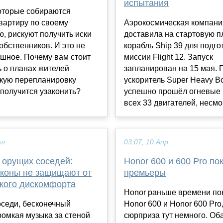
испытания
оторые собираются
вартиру по своему
Аэрокосмическая компани
, рискуют получить иски
доставила на стартовую 
собственников. И это не
корабль Ship 39 для подго
шное. Почему вам стоит
миссии Flight 12. Запуск
ь о планах жителей
запланирован на 15 мая. 
акую перепланировку
ускоритель Super Heavy Bo
 получится узаконить?
успешно прошёл огневые
всех 33 двигателей, несмо.
юл
03:07, 10 Апр
 орущих соседей:
Honor 600 и 600 Pro по
аконы не защищают от
премьеры
ского дискомфорта
Honor раньше времени по
седи, бесконечный
Honor 600 и Honor 600 Pro,
ромкая музыка за стеной
сюрприза тут немного. Об