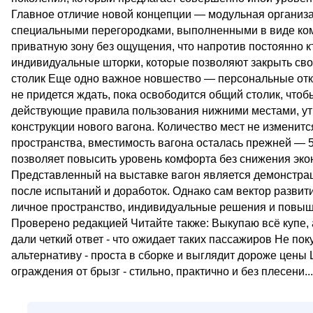
Главное отличие новой концепции — модульная организа
специальными перегородками, выполненными в виде ко
приватную зону без ощущения, что напротив постоянно к
индивидуальные шторки, которые позволяют закрыть сво
столик Еще одно важное новшество — персональные отки
не придется ждать, пока освободится общий столик, чтоб
действующие правила пользования нижними местами, ут
конструкции нового вагона. Количество мест не изменит
пространства, вместимость вагона осталась прежней — 5
позволяет повысить уровень комфорта без снижения эко
Представленный на выставке вагон является демонстра
после испытаний и доработок. Однако сам вектор разви
личное пространство, индивидуальные решения и повыш
Проверено редакцией Читайте также: Выкупаю всё купе,
дали четкий ответ - что ожидает таких пассажиров Не по
альтернативу - проста в сборке и выглядит дороже цены
ограждения от брызг - стильно, практично и без плесени...