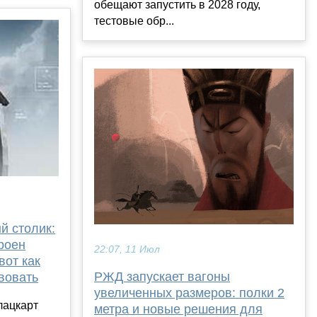
обещают запустить в 2028 году,
тестовые обр...
й столик:
троен
22:07, 11 Июл
вот как
РЖД запускает вагоны
вовать
увеличенных размеров: полки 2
лацкарт
метра и новые решения для