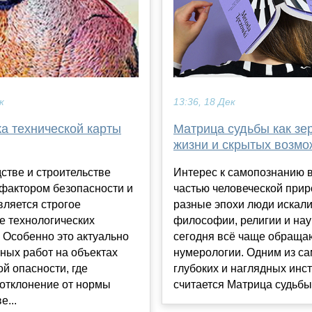
13:36, 18 Дек
к
Матрица судьбы как зе
а технической карты
жизни и скрытых возмо
Интерес к самопознанию 
стве и строительстве
частью человеческой прир
фактором безопасности и
разные эпохи люди искали
вляется строгое
философии, религии и нау
е технологических
сегодня всё чаще обраща
 Особенно это актуально
нумерологии. Одним из с
ных работ на объектах
глубоких и наглядных инс
й опасности, где
считается Матрица судьбы н
отклонение от нормы
е...