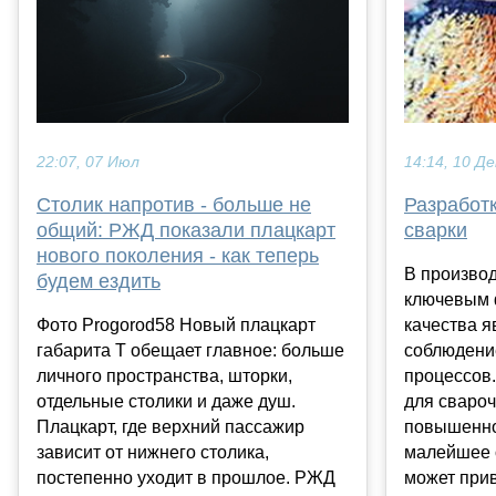
22:07, 07 Июл
14:14, 10 Де
Столик напротив - больше не
Разработк
общий: РЖД показали плацкарт
сварки
нового поколения - как теперь
В производ
будем ездить
ключевым 
Фото Progorod58 Новый плацкарт
качества я
габарита Т обещает главное: больше
соблюдени
личного пространства, шторки,
процессов.
отдельные столики и даже душ.
для свароч
Плацкарт, где верхний пассажир
повышенно
зависит от нижнего столика,
малейшее 
постепенно уходит в прошлое. РЖД
может прив