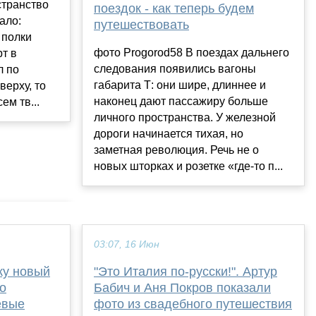
транство
поездок - как теперь будем
тало:
путешествовать
 полки
фото Progorod58 В поездах дальнего
т в
следования появились вагоны
л по
габарита Т: они шире, длиннее и
верху, то
наконец дают пассажиру больше
ем тв...
личного пространства. У железной
дороги начинается тихая, но
заметная революция. Речь не о
новых шторках и розетке «где-то п...
03:07, 16 Июн
ку новый
"Это Италия по-русски!". Артур
го
Бабич и Аня Покров показали
евые
фото из свадебного путешествия