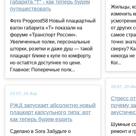
габарита "Т" - как теперь будем
Жильцы, к
путешествовать
изменить к
Фото Progorod58 Новый плацкартный
усмотрению
вагон габарита «Т» показали на
от других 
форуме «Транспорт России».
самое стра
Увеличенные полки, персональные
точно знат
шторки, розетки и даже душ — такой
сверху? К
плацкарт ближе к купе по комфорту,
никогда не
но остаётся доступнее по цене.
Ког...
Главное: Поперечные полк...
18:07, 20 И
23:07, 24 Апр
Стресс от
РЖД запускает абсолютно новый
почему з
плацкарт капсульного типа: вот
акустиче
как теперь будем ездить
Шумные со
Сделано в Sora Забудьте о
ремонт и г