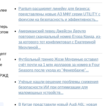
Pantum расширяет линейку для бизнеса:
олее
представлены новые А3 МФУ серии UTILITY с
фокусом на безопасность и эффективность...
перь
Американский певец Джейсон Деруло
 этом
повторил скандальный номер Егора Крида, из-
за которого тот конфликтовал с Екатериной
Мизулиной...
цепт
Футбольный тренер Жозе Моуринью оставил
я
счёт почти на 1 млн долларов за номер в Four
ее
Seasons после ухода из "Фенербахче"...
в РЖД
Учёные нашли решение проблемы снижения
безопасности ИИ при оптимизации для
маломощных устройств...
В Китае представили новый Audi A6L: новая