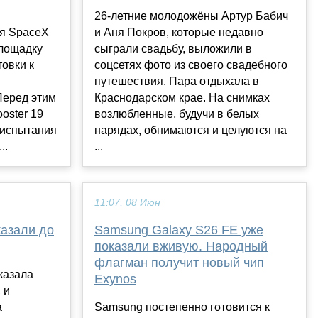
26-летние молодожёны Артур Бабич
я SpaceX
и Аня Покров, которые недавно
площадку
сыграли свадьбу, выложили в
товки к
соцсетях фото из своего свадебного
путешествия. Пара отдыхала в
Перед этим
Краснодарском крае. На снимках
oster 19
возлюбленные, будучи в белых
 испытания
нарядах, обнимаются и целуются на
..
...
11:07, 08 Июн
казали до
Samsung Galaxy S26 FE уже
показали вживую. Народный
флагман получит новый чип
казала
Exynos
 и
а
Samsung постепенно готовится к