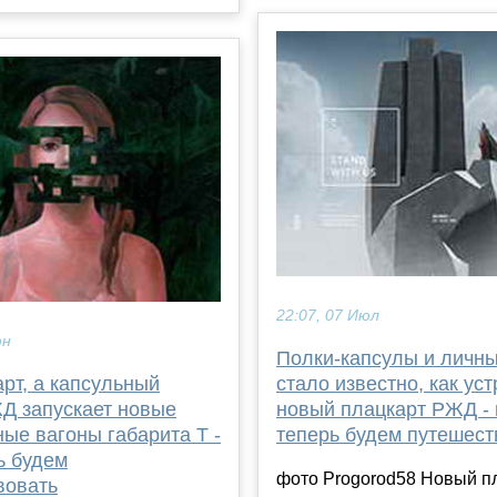
22:07, 07 Июл
юн
Полки-капсулы и личны
стало известно, как ус
рт, а капсульный
новый плацкарт РЖД - 
ЖД запускает новые
теперь будем путешест
ые вагоны габарита Т -
ь будем
фото Progorod58 Новый п
вовать