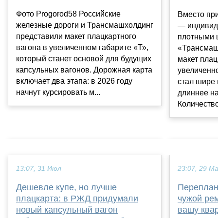
Фото Progorod58 Российские
Вместо пр
железные дороги и Трансмашхолдинг
— индивид
представили макет плацкартного
плотными 
вагона в увеличенном габарите «Т»,
«Трансмаш
который станет основой для будущих
макет плац
капсульных вагонов. Дорожная карта
увеличенно
включает два этапа: в 2026 году
стал шире 
начнут курсировать м...
длиннее на
Количество
13:07, 31 Июл
23:07, 29 М
Дешевле купе, но лучше
Переплани
плацкарта: в РЖД придумали
чужой ре
новый капсульный вагон
вашу ква