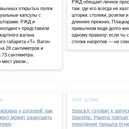
РЖД обещает личное прос
там, где его всегда не хва
ивычных открытых полок
шторки, столики, розетки и
уальные капсулы с
длиннее прежних. Плацкар
шторами. РЖД и
привычном виде долго жи
холдинг» представили
одному правилу: если ты с
картного вагона
столик напротив — не совс
го габарита «Т». Вагон
на 28 сантиметров и
 73 сантиметра.
 мест увели...
ар
03:07, 12 Май
ровка у соседей: как
SpaceX готовит к запус
монт может разрушить
Starship. Ракета третье
ртиру
поколения прошла огн