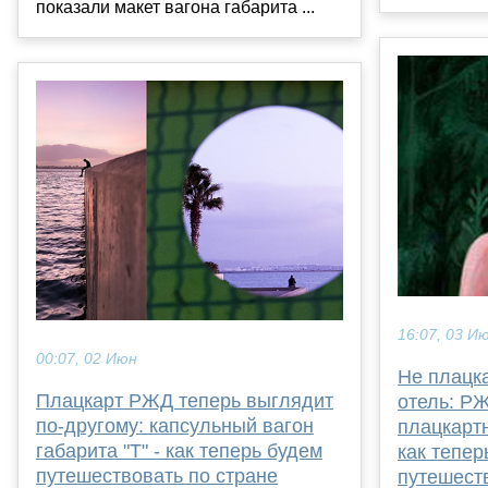
показали макет вагона габарита ...
16:07, 03 И
00:07, 02 Июн
Не плацка
Плацкарт РЖД теперь выглядит
отель: Р
по-другому: капсульный вагон
плацкартн
габарита "Т" - как теперь будем
как тепер
путешествовать по стране
путешест