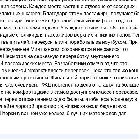
ция салона. Каждое место частично отделено от соседних
мпактных шкафов. Благодаря этому пассажиры получают б
то-то сидит или лежит. Дополнительный комфорт создают
е место во время отдыха. У каждого появится собственный
дные столики для пассажиров верхних и нижних полок. Те
ы выпить чай, перекусить или поработать за ноутбуком. При
вержденные Минтрансом, сохраняются и не зависят от
ся Несмотря на серьезную переработку внутреннего
4 пассажирских места. Разработчики отмечают, что это
номической эффективности перевозок. Пока это только кон
ционным прототипом. Финальный вариант может отличатьс
тия уже очевиден: РЖД постепенно делают ставку на больш
ение комфорта даже в самом доступном классе перевозок.
 а перед отправлением сдаю билеты, чтобы ехать одному: 
купайте дорогой профлист: в Чижик завезли бюджетную
 Шторки в ванной уже колхоз: 6 лучших материалов для