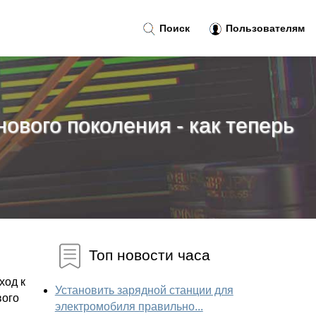
Поиск
Пользователям
ового поколения - как теперь
Топ новости часа
ход к
Установить зарядной станции для
вого
электромобиля правильно...