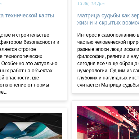
к
13:36, 18 Дек
а технической карты
Матрица судьбы как зе
жизни и скрытых возмо
стве и строительстве
Интерес к самопознанию 
фактором безопасности и
частью человеческой прир
вляется строгое
разные эпохи люди искали
е технологических
философии, религии и нау
 Особенно это актуально
сегодня всё чаще обраща
ных работ на объектах
нумерологии. Одним из с
й опасности, где
глубоких и наглядных инс
отклонение от нормы
считается Матрица судьбы н
е...