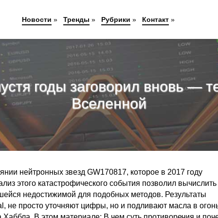
Новости
»
Тренды
»
Рубрики
»
Контакт
»
устя годы заговорил вновь — 
Вселенной
янии нейтронных звезд GW170817, которое в 2017 году
лиз этого катастрофического события позволил вычислить
вшейся недостижимой для подобных методов. Результаты
al, не просто уточняют цифры, но и подливают масла в огон
 Хаббла. В этом материале: В чем суть противоречия и поч