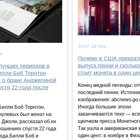
19:07, 18 Ноя
я
Почему в США прекрат
выпуск пенни и сколько
 лучших периодов в
стоит монета в один це
илли Боб Торнтон
л о браке Анджелиной
Конец медной легенды: от
стя 22 года после
последний пенни. Источни
изображения: abcnews.go
Иногда большие эпохи
Билли Боб Торнтон,
заканчиваются тихо — все
нулевых был женат на
щелчком пресса Монетного
Джоли, рассказал об их
Так ушла и американская 
ношениях спустя 22 года
один цент: в ноябре в Фи
ода.Билли Боб и