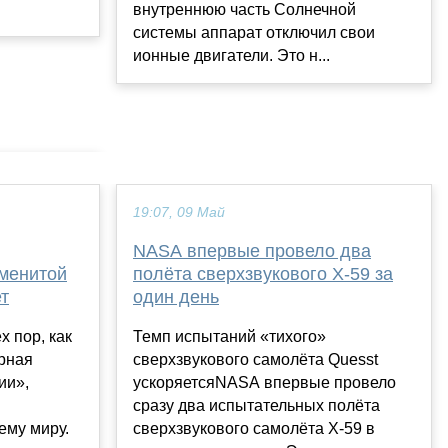
внутреннюю часть Солнечной
системы аппарат отключил свои
ионные двигатели. Это н...
19:07, 09 Май
NASA впервые провело два
аменитой
полёта сверхзвукового X-59 за
т
один день
х пор, как
Темп испытаний «тихого»
рная
сверхзвукового самолёта Quesst
ии»,
ускоряетсяNASA впервые провело
сразу два испытательных полёта
ему миру.
сверхзвукового самолёта X-59 в