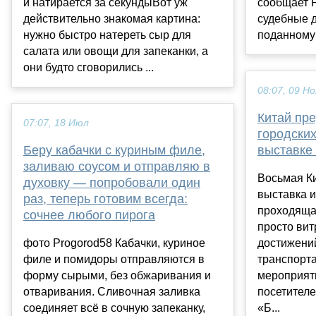
и натирается за секундыВот уж
сообщает P
действительно знакомая картина:
судебные д
нужно быстро натереть сыр для
поданному
салата или овощи для запеканки, а
они будто сговорились ...
08:07, 09 Но
Китай пр
07:07, 18 Июл
городских
Беру кабачки с куриным филе,
выставке 
заливаю соусом и отправляю в
Восьмая К
духовку — попробовали один
выставка и
раз, теперь готовим всегда:
проходяща
сочнее любого пирога
просто ви
фото Progorod58 Кабачки, куриное
достижений
филе и помидоры отправляются в
транспорта
форму сырыми, без обжаривания и
мероприят
отваривания. Сливочная заливка
посетителе
соединяет всё в сочную запеканку,
«Б...