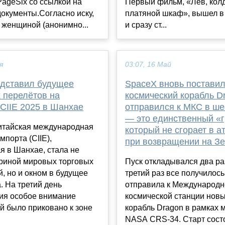
ageSix со ссылкой на
Первый фильм, «Лев, кол
окументы.Согласно иску,
платяной шкаф», вышел в 
 женщиной (анонимно...
и сразу ст...
я
03:07, 16 Май
едставил будущее
SpaceX вновь поставил
 перелётов на
космический корабль D
CIIE 2025 в Шанхае
отправился к МКС в ше
— это единственный «г
итайская международная
который не сгорает в 
мпорта (CIIE),
при возвращении на З
я в Шанхае, стала не
триной мировых торговых
Пуск откладывался два раз
, но и окном в будущее
третий раз все получилос
. На третий день
отправила к Международн
ия особое внимание
космической станции новы
й было приковано к зоне
корабль Dragon в рамках 
NASA CRS-34. Старт сост