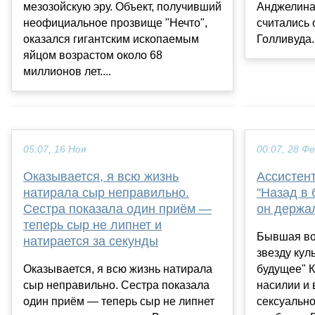
мезозойскую эру. Объект, получивший
Анджелина 
неофициальное прозвище "Нечто",
считались 
оказался гигантским ископаемым
Голливуда. 
яйцом возрастом около 68
миллионов лет....
05:07, 16 Ноя
00:07, 28 Ф
Оказывается, я всю жизнь
Ассистен
натирала сыр неправильно.
"Назад в 
Сестра показала один приём —
он держал
теперь сыр не липнет и
Бывшая во
натирается за секунды
звезду кул
Оказывается, я всю жизнь натирала
будущее" К
сыр неправильно. Сестра показала
насилии и 
один приём — теперь сыр не липнет
сексуально