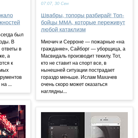
07:07, 30 Сен
ркало
Швабры, топоры разбирай! Топ-
жностей
бойцы ММА, которые переживут
любой катаклизм
всегда был
оды. В
Миочич и Серроне — пожарные «на
 ответы в
гражданке», Сайборг — уборщица, а
ке, а
Масвидаль производит текилу. Тот,
ются к
кто не ставит на спорт все, в
амых
нынешней ситуации пострадает
трументов
гораздо меньше. Ислам Махачев
а ...
очень скоро может оказаться
наглядны...