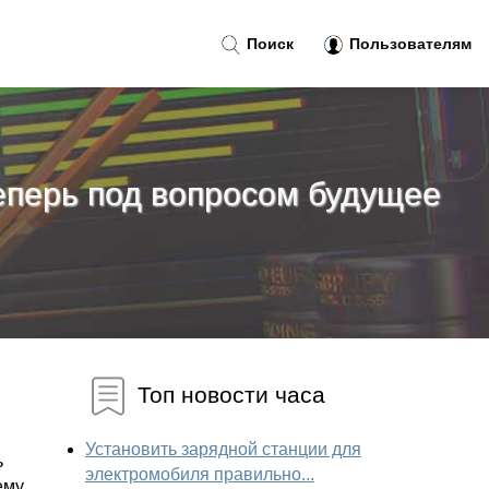
Поиск
Пользователям
теперь под вопросом будущее
Топ новости часа
Установить зарядной станции для
ь
электромобиля правильно...
ему