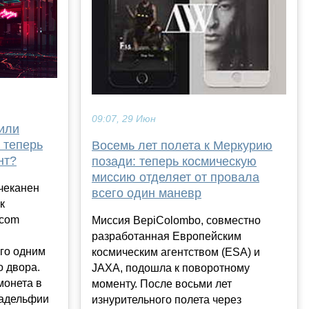
09:07, 29 Июн
или
 теперь
Восемь лет полета к Меркурию
нт?
позади: теперь космическую
миссию отделяет от провала
чеканен
всего один маневр
к
.com
Миссия BepiColombo, совместно
разработанная Европейским
го одним
космическим агентством (ESA) и
 двора.
JAXA, подошла к поворотному
монета в
моменту. После восьми лет
ладельфии
изнурительного полета через