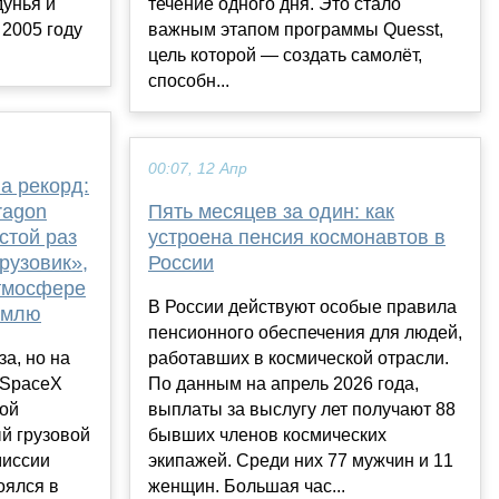
дунья и
течение одного дня. Это стало
2005 году
важным этапом программы Quesst,
цель которой — создать самолёт,
способн...
00:07, 12 Апр
а рекорд:
ragon
Пять месяцев за один: как
стой раз
устроена пенсия космонавтов в
рузовик»,
России
атмосфере
В России действуют особые правила
емлю
пенсионного обеспечения для людей,
а, но на
работавших в космической отрасли.
ьSpaceX
По данным на апрель 2026 года,
ой
выплаты за выслугу лет получают 88
й грузовой
бывших членов космических
миссии
экипажей. Среди них 77 мужчин и 11
оялся в
женщин. Большая час...