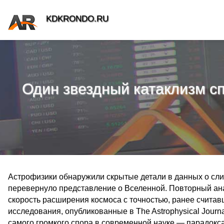
KDKRONDO.RU
Один звездный катаклизм сп
Астрофизики обнаружили скрытые детали в данных о сли
перевернуло представление о Вселенной. Повторный ана
скорость расширения космоса с точностью, ранее счита
исследования, опубликованные в The Astrophysical Journ
самого громкого спора в современной науке — парадокса