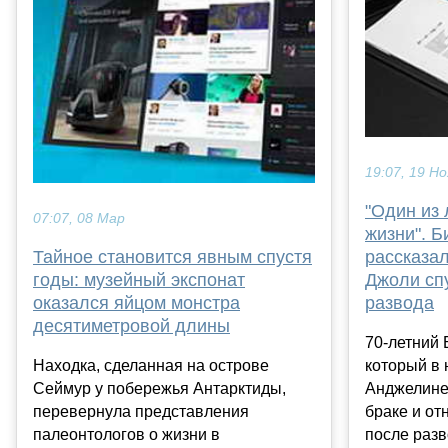
19:07, 19 Но
"Один из
07:07, 08 Мар
жизни". Б
Тайное становится явным спустя
рассказа
годы: музейный экспонат
Джоли спу
оказался яйцом монстра
развода
десятиметровой длины
70-летний 
Находка, сделанная на острове
который в 
Сеймур у побережья Антарктиды,
Анджелине 
перевернула представления
браке и от
палеонтологов о жизни в
после разв