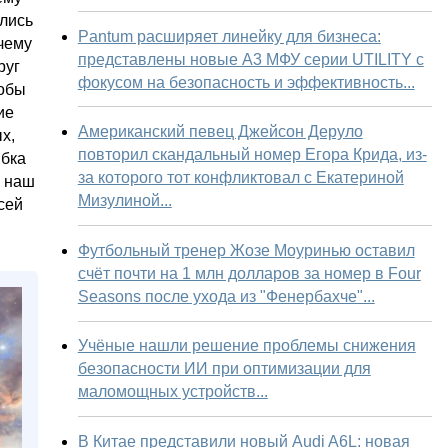
лись
Pantum расширяет линейку для бизнеса:
чему
представлены новые А3 МФУ серии UTILITY с
руг
фокусом на безопасность и эффективность...
собы
ие
Американский певец Джейсон Деруло
х,
повторил скандальный номер Егора Крида, из-
ибка
за которого тот конфликтовал с Екатериной
е наш
Мизулиной...
сей
Футбольный тренер Жозе Моуринью оставил
счёт почти на 1 млн долларов за номер в Four
Seasons после ухода из "Фенербахче"...
Учёные нашли решение проблемы снижения
безопасности ИИ при оптимизации для
маломощных устройств...
В Китае представили новый Audi A6L: новая