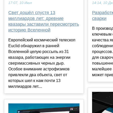
17:07, 10 Июл
14:14, 10 Де
Свет дошёл спустя 13
Разработк
миллиардов лет: древние
сварки
квазары заставили пересмотреть
В производ
историю Вселенной
ключевым 
Европейский космический телескоп
качества я
Euclid обнаружил в ранней
соблюдени
Вселенной целую россыпь из 31
процессов.
квазара, работающих на энергии
для свароч
сверхмассивных черных дыр.
повышенно
Особое внимание астрофизиков
малейшее 
привлекли два объекта, свет от
может прив
которых шел к нам почти 13
миллиардов лет....