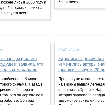
был отчека...
поженились в 2000 году и
одной из самых ярких пар
Но спустя всего...
ев
07:07, 12 Авг
тка звезды фильма
«Хроники Нарнии»: Как
будущее" заявила, что
изменились актеры зн
 её в секс-рабстве
франшизы спустя 20 ле
злюбленная обвиняет
Прошло уже много лет с те
ьтового фильма "Назад в
на экраны вышла легенда
риспина Гловера в
франшиза «Хроники Нарн
в том, что он держал её в
которая завоевала сердца
м рабстве. Об этом
миллионов зрителей по вс