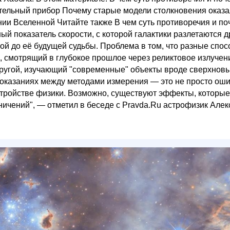
тельный прибор Почему старые модели столкновения оказа
и Вселенной Читайте также В чем суть противоречия и по
 показатель скорости, с которой галактики разлетаются д
нной до её будущей судьбы. Проблема в том, что разные спо
 смотрящий в глубокое прошлое через реликтовое излучен
ругой, изучающий "современные" объекты вроде сверхновы
 показаниях между методами измерения — это не просто ош
 устройстве физики. Возможно, существуют эффекты, которы
ничений", — отметил в беседе с Pravda.Ru астрофизик Алек