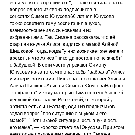
если меня не спрашивают", — так ответила она на
вопрос одного из своих подписчиков в
соцсетях.Симона Юнусова66-летняя Юнусова
также осветила тему воспитания внуков,
взаимоотношения с сыновьями и их
избранницами. Так, Симона рассказала, что её
старшая внучка Алиса, видится с мамой Алёной
Шишковой тогда, когда "у них возникает желание и
время", и что Алиса "никогда постоянно не живёт"
с бабушкой. В сети часто упрекают Симону
Юнусову из-за того, что она якобы "забрала" Алису
у матери, хотя сама Шишкова это отрицает.Алиса и
Алёна ШишковаАлиса и Симона ЮнусоваНа фоне
"конфликта" между матерью Тимати и его бывшей
девушкой Анастасии Решетовой, от которой у
артиста есть сын Ратмир, один из подписчиков
задал вопрос "про ситуацию с внуком и его
мамой". "Нет никакой ситуации, есть внук и есть
его мама", — коротко ответила Юнусова. При этом
некоторые поклонники уверены, что Симона