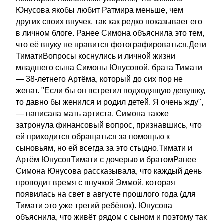
Юнусова якобы любит Ратмира меньше, чем
других своих внучек, так как редко показывает его
в личном блоге. Ранее Симона объяснила это тем,
что её внуку не нравится фотографироваться.Дети
ТиматиВопросы коснулись и личной жизни
младшего сына Симоны Юнусовой, брата Тимати
— 38-летнего Артёма, который до сих пор не
женат. "Если бы он встретил подходящую девушку,
то давно бы женился и родил детей. Я очень жду",
— написала мать артиста. Симона также
затронула финансовый вопрос, признавшись, что
ей приходится обращаться за помощью к
сыновьям, но ей всегда за это стыдно.Тимати и
Артём ЮнусовТимати с дочерью и братомРанее
Симона Юнусова рассказывала, что каждый день
проводит время с внучкой Эммой, которая
появилась на свет в августе прошлого года (для
Тимати это уже третий ребёнок). Юнусова
объяснила, что живёт рядом с сыном и поэтому так