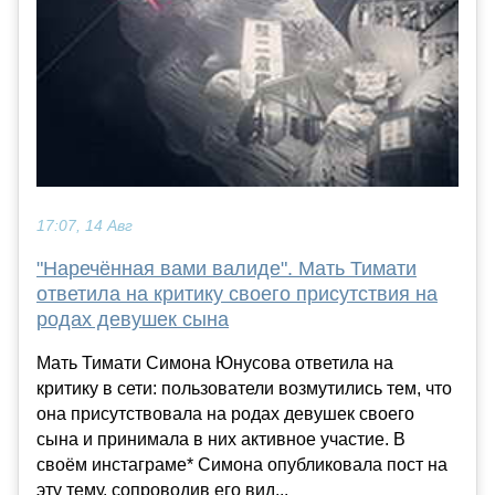
17:07, 14 Авг
"Наречённая вами валиде". Мать Тимати
ответила на критику своего присутствия на
родах девушек сына
Мать Тимати Симона Юнусова ответила на
критику в сети: пользователи возмутились тем, что
она присутствовала на родах девушек своего
сына и принимала в них активное участие. В
своём инстаграме* Симона опубликовала пост на
эту тему, сопроводив его вид...