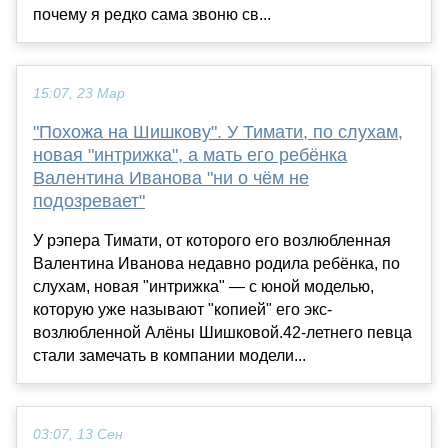
почему я редко сама звоню св...
15:07, 23 Мар
"Похожа на Шишкову". У Тимати, по слухам,
новая "интрижка", а мать его ребёнка
Валентина Иванова "ни о чём не
подозревает"
У рэпера Тимати, от которого его возлюбленная
Валентина Иванова недавно родила ребёнка, по
слухам, новая "интрижка" — с юной моделью,
которую уже называют "копией" его экс-
возлюбленной Алёны Шишковой.42-летнего певца
стали замечать в компании модели...
03:07, 13 Сен