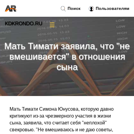
Поиск
Пользователям
KDKRONDO.RU
☰
Новости
»
Мать Тимати заявила, что "не
Тренды новостей
»
вмешивается" в отношения
сына
Рубрики
»
Правила
»
Контакт
»
Мать Тимати Симона Юнусова, которую давно
критикуют из-за чрезмерного участия в жизни
сына, заявила, что считает себя "неплохой"
свекровью. "Не вмешиваюсь и не даю советы,