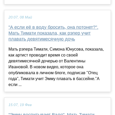
20:07, 08 Май
"А если её в воду бросить, она потонет?".
Мать Тимати показала, как рэпер учит
плавать девятимесячную дочь
Мать рэпера Тимати, Симона Юнусова, показала,
как артист проводит время со своей
девятимесячной дочерью от Валентины
Ивановой. В новом видео, которое она
опубликовала в личном блоге, подписав "Отец
года", Тимати учит Эмму плавать в бассейне."А
если ...
15:07, 19 Фев
"Эмму воспитывает Валя". Мать Тимати