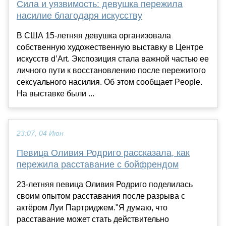
Сила и уязвимость: девушка пережила
насилие благодаря искусству
В США 15-летняя девушка организовала
собственную художественную выставку в Центре
искусств d’Art. Экспозиция стала важной частью ее
личного пути к восстановлению после пережитого
сексуального насилия. Об этом сообщает People.
На выставке были ...
23:07, 04 Июн
Певица Оливия Родриго рассказала, как
пережила расставание с бойфрендом
23-летняя певица Оливия Родриго поделилась
своим опытом расставания после разрыва с
актёром Луи Партриджем."Я думаю, что
расставание может стать действительно