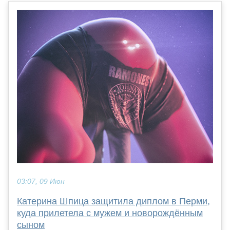
03:07, 09 Июн
Катерина Шпица защитила диплом в Перми,
куда прилетела с мужем и новорождённым
сыном