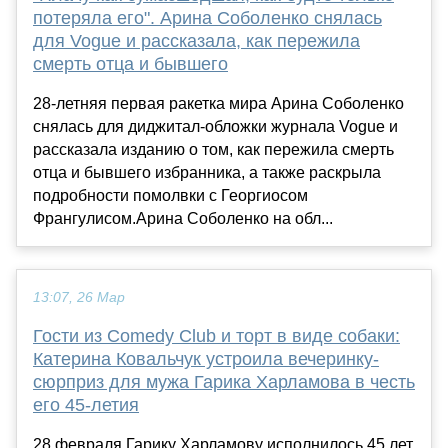
потеряла его". Арина Соболенко снялась
для Vogue и рассказала, как пережила
смерть отца и бывшего
28-летняя первая ракетка мира Арина Соболенко
снялась для диджитал-обложки журнала Vogue и
рассказала изданию о том, как пережила смерть
отца и бывшего избранника, а также раскрыла
подробности помолвки с Георгиосом
Франгулисом.Арина Соболенко на обл...
13:07, 26 Мар
Гости из Comedy Club и торт в виде собаки:
Катерина Ковальчук устроила вечеринку-
сюрприз для мужа Гарика Харламова в честь
его 45-летия
28 февраля Гарику Харламову исполнилось 45 лет.