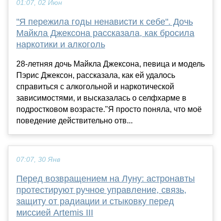
01:07, 02 Июн
"Я пережила годы ненависти к себе". Дочь
Майкла Джексона рассказала, как бросила
наркотики и алкоголь
28-летняя дочь Майкла Джексона, певица и модель
Пэрис Джексон, рассказала, как ей удалось
справиться с алкогольной и наркотической
зависимостями, и высказалась о селфхарме в
подростковом возрасте."Я просто поняла, что моё
поведение действительно отв...
07:07, 30 Янв
Перед возвращением на Луну: астронавты
протестируют ручное управление, связь,
защиту от радиации и стыковку перед
миссией Artemis III