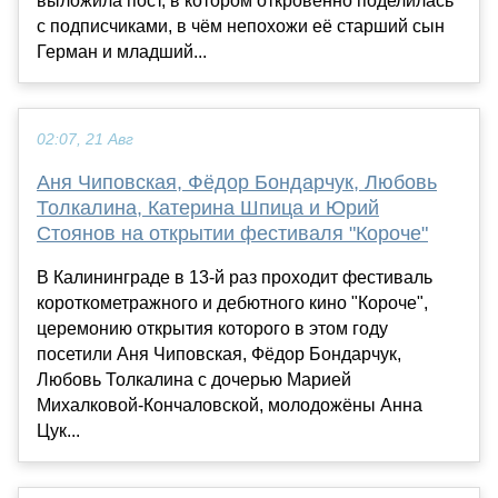
выложила пост, в котором откровенно поделилась
с подписчиками, в чём непохожи её старший сын
Герман и младший...
02:07, 21 Авг
Аня Чиповская, Фёдор Бондарчук, Любовь
Толкалина, Катерина Шпица и Юрий
Стоянов на открытии фестиваля "Короче"
В Калининграде в 13-й раз проходит фестиваль
короткометражного и дебютного кино "Короче",
церемонию открытия которого в этом году
посетили Аня Чиповская, Фёдор Бондарчук,
Любовь Толкалина с дочерью Марией
Михалковой-Кончаловской, молодожёны Анна
Цук...