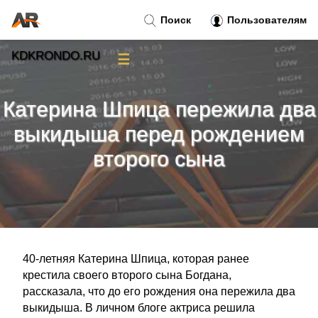
Поиск
Пользователям
KDKRONDO.RU
☰
Новости
»
Катерина Шпица пережила два
Тренды новостей
»
выкидыша перед рождением
второго сына
Рубрики
»
Правила
»
Контакт
»
40-летняя Катерина Шпица, которая ранее
крестила своего второго сына Богдана,
рассказала, что до его рождения она пережила два
выкидыша. В личном блоге актриса решила