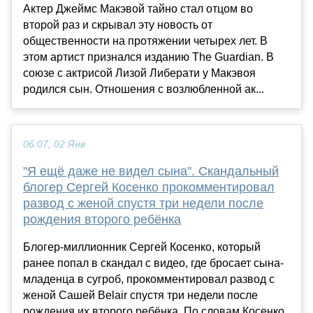
Актер Джеймс Макэвой тайно стал отцом во
второй раз и скрывал эту новость от
общественности на протяжении четырех лет. В
этом артист признался изданию The Guardian. В
союзе с актрисой Лизой Либерати у Макэвоя
родился сын. Отношения с возлюбленной ак...
06:07, 02 Янв
"Я ещё даже не видел сына". Скандальный
блогер Сергей Косенко прокомментировал
развод с женой спустя три недели после
рождения второго ребёнка
Блогер-миллионник Сергей Косенко, который
ранее попал в скандал с видео, где бросает сына-
младенца в сугроб, прокомментировал развод с
женой Сашей Belair спустя три недели после
рождения их второго ребёнка. По словам Косенко,