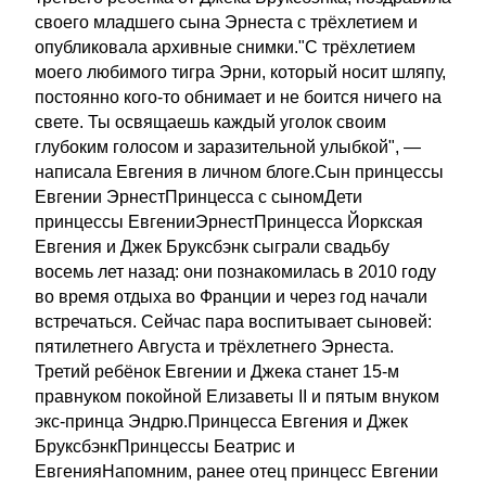
своего младшего сына Эрнеста с трёхлетием и
опубликовала архивные снимки."С трёхлетием
моего любимого тигра Эрни, который носит шляпу,
постоянно кого-то обнимает и не боится ничего на
свете. Ты освящаешь каждый уголок своим
глубоким голосом и заразительной улыбкой", —
написала Евгения в личном блоге.Сын принцессы
Евгении ЭрнестПринцесса с сыномДети
принцессы ЕвгенииЭрнестПринцесса Йоркская
Евгения и Джек Бруксбэнк сыграли свадьбу
восемь лет назад: они познакомилась в 2010 году
во время отдыха во Франции и через год начали
встречаться. Сейчас пара воспитывает сыновей:
пятилетнего Августа и трёхлетнего Эрнеста.
Третий ребёнок Евгении и Джека станет 15-м
правнуком покойной Елизаветы II и пятым внуком
экс-принца Эндрю.Принцесса Евгения и Джек
БруксбэнкПринцессы Беатрис и
ЕвгенияНапомним, ранее отец принцесс Евгении