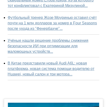
скандальный номер Егора Крида, из-за которого
тот конфликтовал с Екатериной Мизулиной...
Футбольный тренер Жозе Моуринью оставил счёт
почти на 1 млн долларов за номер в Four Seasons
после ухода из "Фенербахче"...
Учёные нашли решение проблемы снижения
безопасности ИИ при оптимизации для
маломощных устройств...
В Китае представили новый Audi A6L: новая
платформа, новая система помощи водителю от
Huawei, новый салон и три мотора...