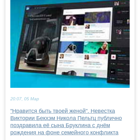
20:07, 05 Мар
"Нравится быть твоей женой". Невестка
Виктории Бекхэм Никола Пельтц публично
поздравила её сына Бруклина с днём
рождения на фоне семейного конфликта