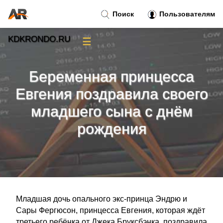
Поиск
Пользователям
KDKRONDO.RU
☰
Новости
»
Беременная принцесса
Тренды новостей
»
Евгения поздравила своего
младшего сына с днём
Рубрики
»
рождения
Правила
»
Контакт
»
Младшая дочь опального экс-принца Эндрю и
Сары Фергюсон, принцесса Евгения, которая ждёт
третьего ребёнка от Джека Бруксбэнка, поздравила