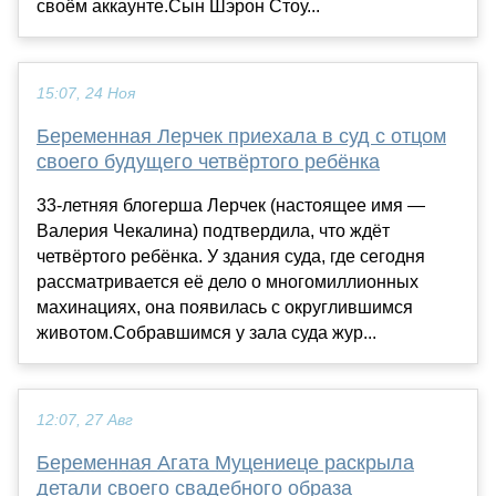
своём аккаунте.Сын Шэрон Стоу...
15:07, 24 Ноя
Беременная Лерчек приехала в суд с отцом
своего будущего четвёртого ребёнка
33-летняя блогерша Лерчек (настоящее имя —
Валерия Чекалина) подтвердила, что ждёт
четвёртого ребёнка. У здания суда, где сегодня
рассматривается её дело о многомиллионных
махинациях, она появилась с округлившимся
животом.Собравшимся у зала суда жур...
12:07, 27 Авг
Беременная Агата Муцениеце раскрыла
детали своего свадебного образа