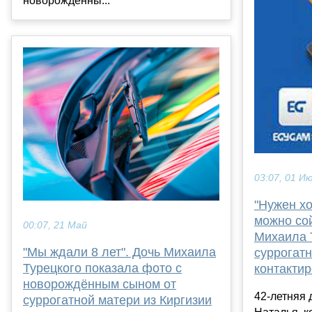
новорождённы...
03:07, 01 И
"Нужен хо
можно сой
00:07, 21 Май
Михаила 
"Мы ждали 8 лет". Дочь Михаила
суррогат
Турецкого показала фото с
контактир
новорождённым сыном от
42-летняя 
суррогатной матери из Киргизии