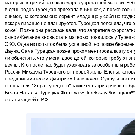
матерью в третий раз благодаря суррогатной матери. Р
в день родов Турецкая приехала в Бишкек, а позже сооб
снимок, на котором она держит младенца у себя на груди
вскармливание не планируется. Турецкая пояснила, что э
коже". Позже она рассказывала, что запретила суррогат
сыномЖелание вновь стать матерью появилось у Турецкой
ЭКО. Одна из попыток была успешной, но позже беремен
Дауна. Сама Турецкая позже прокомментировала эту ситу
ли объяснять, что у меня двое детей, которые требуют в
вечны. Кто после нас будет ухаживать за особенным реб
России Михаила Турецкого от первой жены Елены, котора
предпринимателем Дмитрием Гилевичем. Супруги воспит
основателя "Хора Турецкого" также есть три дочери от 
Беата.Наталья ТурецкаяФото: wow_turetskaya/Instagram*
организацией в РФ...