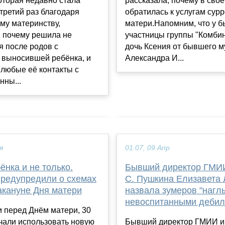
оторая недавно стала
рассказала, почему в сво
третий раз благодаря
обратилась к услугам сур
му материнству,
матери.Напомним, что у 
, почему решила не
участницы группы "Комбин
я после родов с
дочь Ксения от бывшего 
 выносившей ребёнка, и
Александра И...
любые её контакты с
нны...
я
01:07, 09 Апр
ёнка и не только.
Бывший директор ГМИИ
предупредили о схемах
С. Пушкина Елизавета
акануне Дня матери
назвала зумеров "нагл
невоспитанными дебил
 перед Днём матери, 30
чали использовать новую
Бывший директор ГМИИ и