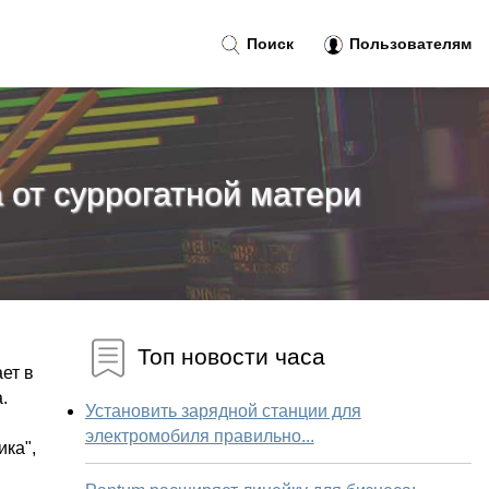
Поиск
Пользователям
 от суррогатной матери
Топ новости часа
ет в
.
Установить зарядной станции для
электромобиля правильно...
ика",