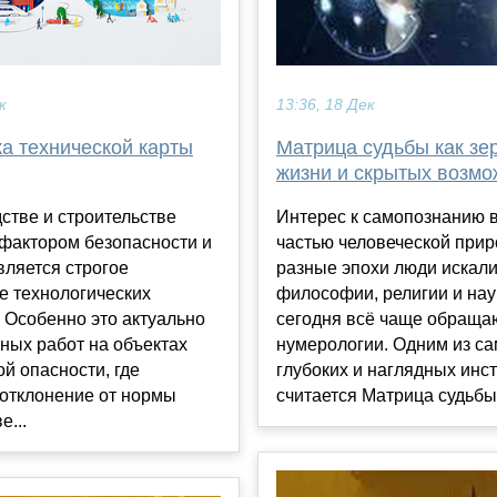
к
13:36, 18 Дек
а технической карты
Матрица судьбы как зе
жизни и скрытых возмо
стве и строительстве
Интерес к самопознанию 
фактором безопасности и
частью человеческой прир
вляется строгое
разные эпохи люди искали
е технологических
философии, религии и нау
 Особенно это актуально
сегодня всё чаще обраща
ных работ на объектах
нумерологии. Одним из с
й опасности, где
глубоких и наглядных инс
отклонение от нормы
считается Матрица судьбы н
е...