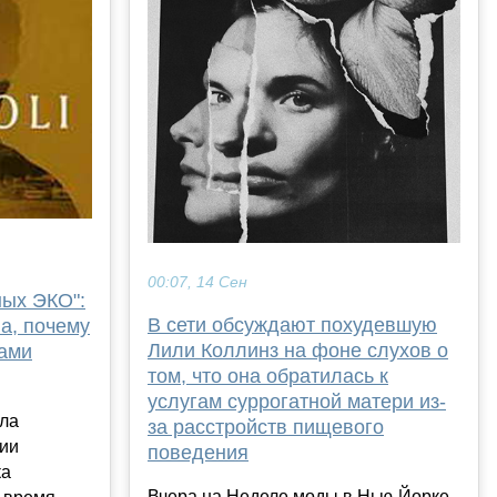
00:07, 14 Сен
ных ЭКО":
В сети обсуждают похудевшую
а, почему
Лили Коллинз на фоне слухов о
гами
том, что она обратилась к
услугам суррогатной матери из-
ала
за расстройств пищевого
ии
поведения
ка
Вчера на Неделе моды в Нью-Йорке