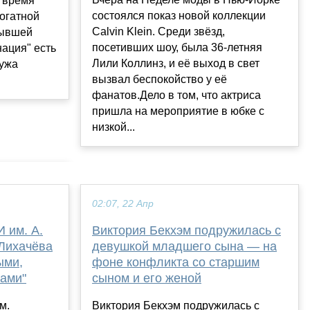
ё время
состоялся показ новой коллекции
рогатной
Calvin Klein. Среди звёзд,
бывшей
посетивших шоу, была 36-летняя
ация" есть
Лили Коллинз, и её выход в свет
мужа
вызвал беспокойство у её
фанатов.Дело в том, что актриса
пришла на мероприятие в юбке с
низкой...
02:07, 22 Апр
 им. А.
Виктория Бекхэм подружилась с
 Лихачёва
девушкой младшего сына — на
ыми,
фоне конфликта со старшим
ами"
сыном и его женой
м.
Виктория Бекхэм подружилась с