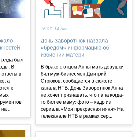
16:07, 14 Авг
Дочь Заворотнюк назвала
ркало
«бредом» информацию об
жностей
избиении матери
всегда был
В браке с отцом Анны мать девушки
оды. В
бил муж-бизнесмен Дмитрий
 ответы в
Стрюков, сообщается в сюжете
ке, а
канала НТВ. Дочь Заворотнюк Анна
ются к
не хочет признавать, что папа когда-
амых
то бил ее маму; фото – кадр из
трументов
сериала «Моя прекрасная няня» На
а ...
телеканале НТВ в рамках сер...