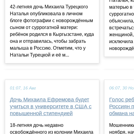
Наталья, к
42-летняя дочь Михаила Турецкого
матерью в 
Наталья опубликовала в личном
суррогатно
блоге фотографии с новорождённым
объяснила
сыном от суррогатной матери:
встречатьс
ребёнок родился в Кыргызстане, куда
женщиной,
она и отправилась, чтобы забрать
исключила 
малыша в Россию. Отметим, что у
новорождё
Натальи Турецкой и её м...
01:07, 16 Авг
06:07, 30 Но
Дочь Михаила Ефремова будет
Голос реб
учиться в университете в США с
Россиян 
повышенной стипендией
обмана н
18-летняя дочь недавно
Мошенники
освобождённого из колонии Михаила
ноября, на