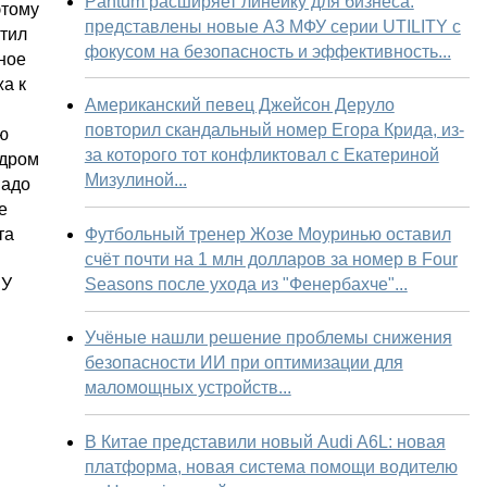
Pantum расширяет линейку для бизнеса:
этому
представлены новые А3 МФУ серии UTILITY с
утил
фокусом на безопасность и эффективность...
дное
а к
Американский певец Джейсон Деруло
повторил скандальный номер Егора Крида, из-
ю
за которого тот конфликтовал с Екатериной
ндром
Мизулиной...
Надо
е
Футбольный тренер Жозе Моуринью оставил
та
счёт почти на 1 млн долларов за номер в Four
Seasons после ухода из "Фенербахче"...
 У
и
Учёные нашли решение проблемы снижения
безопасности ИИ при оптимизации для
маломощных устройств...
В Китае представили новый Audi A6L: новая
платформа, новая система помощи водителю