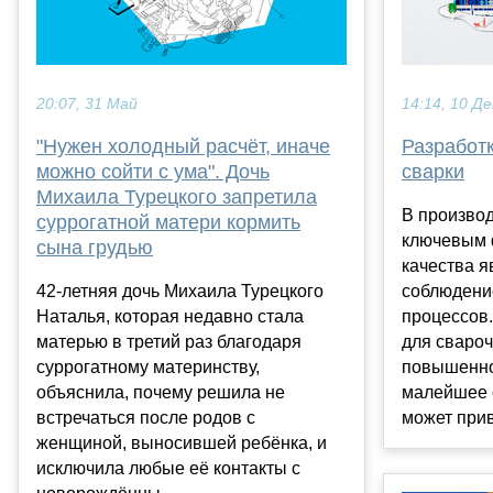
20:07, 31 Май
14:14, 10 Де
"Нужен холодный расчёт, иначе
Разработк
можно сойти с ума". Дочь
сварки
Михаила Турецкого запретила
В производ
суррогатной матери кормить
ключевым 
сына грудью
качества я
42-летняя дочь Михаила Турецкого
соблюдени
Наталья, которая недавно стала
процессов.
матерью в третий раз благодаря
для свароч
суррогатному материнству,
повышенно
объяснила, почему решила не
малейшее 
встречаться после родов с
может прив
женщиной, выносившей ребёнка, и
исключила любые её контакты с