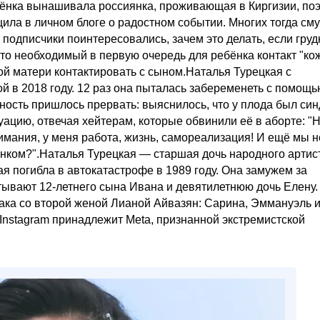
ебёнка вынашивала россиянка, проживающая в Киргизии, по
щила в личном блоге о радостном событии. Многих тогда см
: подписчики поинтересовались, зачем это делать, если гру
то необходимый в первую очередь для ребёнка контакт "кож
ной матери контактировать с сыном.Наталья Турецкая с
 в 2018 году. 12 раз она пыталась забеременеть с помощь
ность пришлось прервать: выяснилось, что у плода был си
ацию, отвечая хейтерам, которые обвинили её в аборте: "
нимания, у меня работа, жизнь, самореализация! И ещё мы н
ёнком?".Наталья Турецкая — старшая дочь народного артис
я погибла в автокатастрофе в 1989 году. Она замужем за
ывают 12-летнего сына Ивана и девятилетнюю дочь Елену.
брака со второй женой Лианой Айвазян: Сарина, Эммануэль 
*Instagram принадлежит Meta, признанной экстремистской