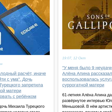
19:07, 12 Окт
юн
"У меня было 9 неудач
лодный расчёт, иначе
Алёна Апина рассказал
ти с ума". Дочь
воспользовалась услу
Турецкого запретила
суррогатной матери
ной матери
61-летняя Алёна Апина д
овать с ребёнком
развёрнутое интервью Юл
дочь Михаила Турецкого
Меньшовой. В нём артист