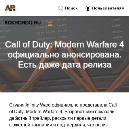
Поиск
Пользователям
KDKRONDO.RU
☰
Новости
»
Call of Duty: Modern Warfare 4
Тренды новостей
»
официально анонсирована.
Есть даже дата релиза
Рубрики
»
Правила
»
Контакт
»
Студия Infinity Ward официально представила Call
of Duty: Modern Warfare 4. Разработчики показали
дебютный трейлер, раскрыли первые детали
сюжетной кампании и подтвердили, что релиз