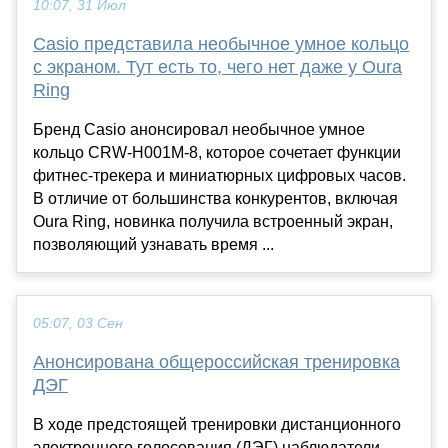
10:07, 31 Июл
Casio представила необычное умное кольцо
с экраном. Тут есть то, чего нет даже у Oura
Ring
Бренд Casio анонсировал необычное умное
кольцо CRW-H001M-8, которое сочетает функции
фитнес-трекера и миниатюрных цифровых часов.
В отличие от большинства конкурентов, включая
Oura Ring, новинка получила встроенный экран,
позволяющий узнавать время ...
05:07, 03 Сен
Анонсирована общероссийская тренировка
ДЭГ
В ходе предстоящей тренировки дистанционного
электронного голосования (ДЭГ) наблюдатели