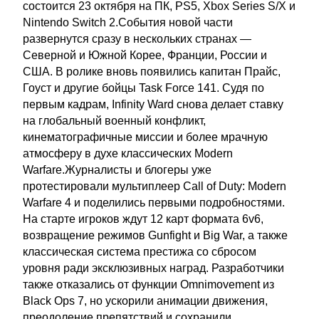
состоится 23 октября на ПК, PS5, Xbox Series S/X и
Nintendo Switch 2.События новой части
развернутся сразу в нескольких странах —
Северной и Южной Корее, Франции, России и
США. В ролике вновь появились капитан Прайс,
Гоуст и другие бойцы Task Force 141. Судя по
первым кадрам, Infinity Ward снова делает ставку
на глобальный военный конфликт,
кинематографичные миссии и более мрачную
атмосферу в духе классических Modern
Warfare.Журналисты и блогеры уже
протестировали мультиплеер Call of Duty: Modern
Warfare 4 и поделились первыми подробностями.
На старте игроков ждут 12 карт формата 6v6,
возвращение режимов Gunfight и Big War, а также
классическая система престижа со сбросом
уровня ради эксклюзивных наград. Разработчики
также отказались от функции Omnimovement из
Black Ops 7, но ускорили анимации движения,
преодоление препятствий и сохранили