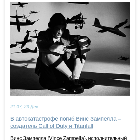
21:07, 23 Дек
В автокатастрофе погиб Винс Зампелла –
создатель Call of Duty и Titanfall
Винс Зампелла (Vince Zampella), исполнительный