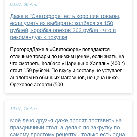
03:07, 08 Апр
Даже в "Светофоре" есть хорошие товары,
если уметь их выбирать: колбаса за 150
рублей, коробка орехов 263 рубля - что я
рекомендую к покупке
ПрогородДаже в «Светофоре» попадаются
отличные товары по низким ценам, если знать, на
что смотреть. Колбаса «Царицыно Халяль» (400 г)
стоит 159 рублей. По вкусу и составу не уступает
аналогам из обычных магазинов, но цена ниже.
Ореховое ассорти (500...
10:07, 18 Авг
Моё лечо друзья даже просят поставить на
праздничный стол: а делаю по закрутку по
самому простому рецепту - только есть одна