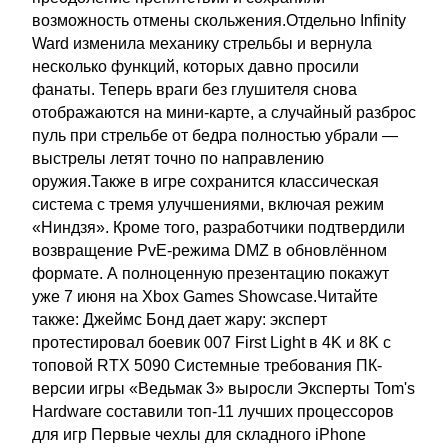
возможность отмены скольжения.Отдельно Infinity
Ward изменила механику стрельбы и вернула
несколько функций, которых давно просили
фанаты. Теперь враги без глушителя снова
отображаются на мини-карте, а случайный разброс
пуль при стрельбе от бедра полностью убрали —
выстрелы летят точно по направлению
оружия.Также в игре сохранится классическая
система с тремя улучшениями, включая режим
«Ниндзя». Кроме того, разработчики подтвердили
возвращение PvE-режима DMZ в обновлённом
формате. А полноценную презентацию покажут
уже 7 июня на Xbox Games Showcase.Читайте
также: Джеймс Бонд дает жару: эксперт
протестировал боевик 007 First Light в 4K и 8K с
топовой RTX 5090 Системные требования ПК-
версии игры «Ведьмак 3» выросли Эксперты Tom's
Hardware составили топ-11 лучших процессоров
для игр Первые чехлы для складного iPhone