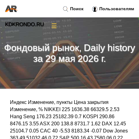
Поиск
Пользователям
KDKRONDO.RU
☰
Новости
»
Фондовый рынок, Daily history
Тренды новостей
»
за 29 мая 2026 г.
Рубрики
»
Правила
»
Индекс Изменение, пункты Цена закрытия
Контакт
»
Изменение, % NIKKEI 225 1636.38 66329.5 2.53
Hang Seng 176.23 25182.39 0.7 KOSPI 290.86
8476.15 3.55 ASX 200 138.8 8731.7 1.62 DAX 12.45
25104.7 0.05 CAC 40 -5.53 8183.34 -0.07 Dow Jones
363.49 51032.46 0.72 S&P 500 16.43 7580.06 0.22