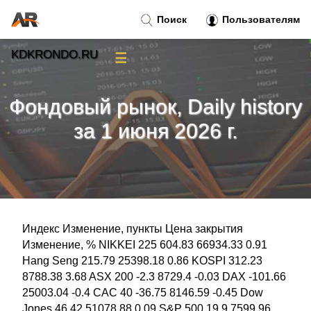
Поиск
Пользователям
KDKRONDO.RU
☰
Новости
»
Фондовый рынок, Daily history
Тренды новостей
»
за 1 июня 2026 г.
Рубрики
»
Правила
»
Индекс Изменение, пункты Цена закрытия
Контакт
»
Изменение, % NIKKEI 225 604.83 66934.33 0.91
Hang Seng 215.79 25398.18 0.86 KOSPI 312.23
8788.38 3.68 ASX 200 -2.3 8729.4 -0.03 DAX -101.66
25003.04 -0.4 CAC 40 -36.75 8146.59 -0.45 Dow
Jones 46.42 51078.88 0.09 S&P 500 19.9 7599.96