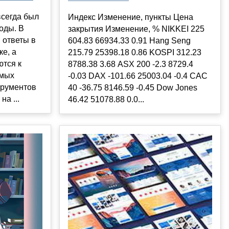
всегда был
Индекс Изменение, пункты Цена
оды. В
закрытия Изменение, % NIKKEI 225
 ответы в
604.83 66934.33 0.91 Hang Seng
ке, а
215.79 25398.18 0.86 KOSPI 312.23
ются к
8788.38 3.68 ASX 200 -2.3 8729.4
амых
-0.03 DAX -101.66 25003.04 -0.4 CAC
трументов
40 -36.75 8146.59 -0.45 Dow Jones
а ...
46.42 51078.88 0.0...