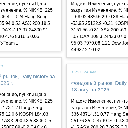
менение, пункты Цена
Индекс Изменение, пункт
Изменение, % NIKKEI 225
закрытия Изменение, % N
806.41 -0.24 Hang Seng
-168.02 43546.29 -0.38 Ha
05.94 0.52 ASX 200 19.5
-53.95 25122.9 -0.21 KOSPI
2 DAX -113.97 24800.91
3151.56 -0.81 ASX 200 -63.
40 4.76 8316.5 0.06
-0.7 DAX 108.3 24423.07 0
FxTeam...
95.03 7979.08 1.21 Dow Jo
44922.27 0.02...
юл
15:07, 24 Авг
рынок, Daily history за
026 г.
Фондовый рынок, Daily h
18 августа 2025 г.
менение, пункты Цена
Изменение, % NIKKEI 225
Индекс Изменение, пункт
57.73 1.2 Hang Seng
закрытия Изменение, % N
75.12 0.6 KOSPI 184.03
336 43714.31 0.77 Hang Se
52 ASX 200 43.5 8806 0.5
25176.85 -0.37 KOSPI -48.
 25067.09 -0.2 CAC 40
-1.5 ASX 200 20.7 8959.3 