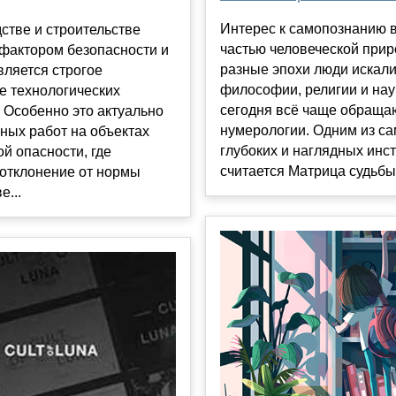
Интерес к самопознанию 
стве и строительстве
частью человеческой прир
фактором безопасности и
разные эпохи люди искали
вляется строгое
философии, религии и нау
е технологических
сегодня всё чаще обраща
 Особенно это актуально
нумерологии. Одним из с
ных работ на объектах
глубоких и наглядных инс
й опасности, где
считается Матрица судьбы н
отклонение от нормы
е...