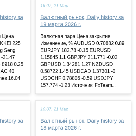
16:07, 21 Мар
istory за
Валютный рынок, Daily history за
19 марта 2026 г.
ы Цена
Валютная пара Цена закрытия
IKKEI 225
Изменение, % AUDUSD 0.70882 0.89
ng Seng
EURJPY 182.78 -0.15 EURUSD
 -21.47
1.15845 1.1 GBPJPY 211.771 -0.02
8 8918 0.25
GBPUSD 1.34281 1.27 NZDUSD
CAC 40
0.58722 1.45 USDCAD 1.37301 -0
nes 16.04
USDCHF 0.78806 -0.59 USDJPY
157.774 -1.23 Источник: FxTeam...
16:07, 21 Мар
istory за
Валютный рынок, Daily history за
18 марта 2026 г.