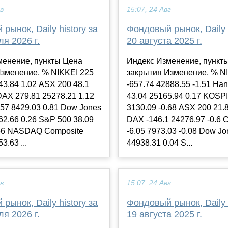
ев
15:07, 24 Авг
рынок, Daily history за
Фондовый рынок, Daily h
я 2026 г.
20 августа 2025 г.
менение, пункты Цена
Индекс Изменение, пункт
Изменение, % NIKKEI 225
закрытия Изменение, % N
43.84 1.02 ASX 200 48.1
-657.74 42888.55 -1.51 Ha
DAX 279.81 25278.21 1.12
43.04 25165.94 0.17 KOSPI
57 8429.03 0.81 Dow Jones
3130.09 -0.68 ASX 200 21.
62.66 0.26 S&P 500 38.09
DAX -146.1 24276.97 -0.6 
.56 NASDAQ Composite
-6.05 7973.03 -0.08 Dow Jo
3.63 ...
44938.31 0.04 S...
ев
15:07, 24 Авг
рынок, Daily history за
Фондовый рынок, Daily h
я 2026 г.
19 августа 2025 г.