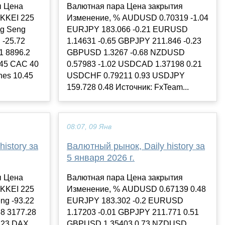
ы Цена
Валютная пара Цена закрытия
IKKEI 225
Изменение, % AUDUSD 0.70319 -1.04
ng Seng
EURJPY 183.066 -0.21 EURUSD
 -25.72
1.14631 -0.65 GBPJPY 211.846 -0.23
1 8896.2
GBPUSD 1.3267 -0.68 NZDUSD
.45 CAC 40
0.57983 -1.02 USDCAD 1.37198 0.21
nes 10.45
USDCHF 0.79211 0.93 USDJPY
159.728 0.48 Источник: FxTeam...
08:07, 09 Янв
istory за
Валютный рынок, Daily history за
5 января 2026 г.
ы Цена
Валютная пара Цена закрытия
IKKEI 225
Изменение, % AUDUSD 0.67139 0.48
ng -93.22
EURJPY 183.302 -0.2 EURUSD
38 3177.28
1.17203 -0.01 GBPJPY 211.771 0.51
0.23 DAX
GBPUSD 1.35403 0.73 NZDUSD