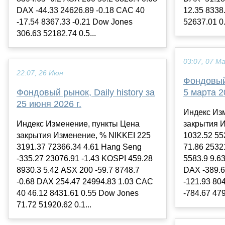
DAX -44.33 24626.89 -0.18 CAC 40
12.35 8338
-17.54 8367.33 -0.21 Dow Jones
52637.01 0
306.63 52182.74 0.5...
03:07, 07 М
22:07, 26 Июн
Фондовый 
Фондовый рынок, Daily history за
5 марта 2
25 июня 2026 г.
Индекс Из
Индекс Изменение, пункты Цена
закрытия 
закрытия Изменение, % NIKKEI 225
1032.52 55
3191.37 72366.34 4.61 Hang Seng
71.86 2532
-335.27 23076.91 -1.43 KOSPI 459.28
5583.9 9.6
8930.3 5.42 ASX 200 -59.7 8748.7
DAX -389.6
-0.68 DAX 254.47 24994.83 1.03 CAC
-121.93 80
40 46.12 8431.61 0.55 Dow Jones
-784.67 4795
71.72 51920.62 0.1...