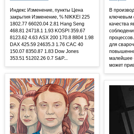
Индекс Изменение, пункты Цена
В производ
закрытия Изменение, % NIKKEI 225
ключевым 
1802.77 66020.04 2.81 Hang Seng
качества я
468.81 24718.1 1.93 KOSPI 359.67
соблюдени
8123.62 4.63 ASX 200 170.8 8804 1.98
процессов.
DAX 425.59 24635.3 1.76 CAC 40
для свароч
150.07 8350.87 1.83 Dow Jones
повышенно
353.51 51202.26 0.7 S&P...
малейшее 
может прив