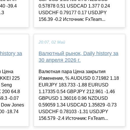
40 -39.4
0.57878 0.51 USDCAD 1.377 0.24
.3
USDCHF 0.79177 0.17 USDJPY
156.39 -0.2 Источник: FxTeam...
20:07, 02 Май
istory за
Валютный рынок, Daily history за
30 апреля 2026 г.
ы Цена
Валютная пара Цена закрытия
IKKEI 225
Изменение, % AUDUSD 0.71982 1.18
g Seng
EURJPY 183.733 -1.88 EURUSD
X 200 64.8
1.17335 0.54 GBPJPY 212.961 -1.46
9.3 -0.07
GBPUSD 1.36016 0.96 NZDUSD
7 Dow Jones
0.59059 1.34 USDCAD 1.35829 -0.73
00 -18.74
USDCHF 0.78103 -1.31 USDJPY
156.579 -2.4 Источник: FxTeam...