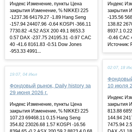
Индекс Изменение, пункты Цена
Индекс Из
закрытия Изменение, % NIKKEI 225
закрытия 
-1237.36 64179.27 -1.89 Hang Seng
-135.56 56
-157.94 24407.96 -0.64 KOSPI -366.11
138.82 267
7730.82 -4.52 ASX 200 49.1 8653.3
8937.1 0.2
0.57 DAX -237.75 24195.31 -0.97 CAC
-0.46 CAC 
40 -41.6 8161.83 -0.51 Dow Jones
Источник: 
-953.33 4991...
02:07, 18 И
19:07, 04 Июл
Фондовый 
Фондовый рынок, Daily history за
10 июля 2
29 июня 2026 г.
Индекс Из
Индекс Изменение, пункты Цена
закрытия 
закрытия Изменение, % NIKKEI 225
813.88 685
107.23 69468.11 0.15 Hang Seng
144.94 241
354.82 23026.68 1.57 KOSPI -16.56
7475.94 2.
8394.65 -0.2 ASX 200 59.2 8823.4 0.68
DAX -51.18