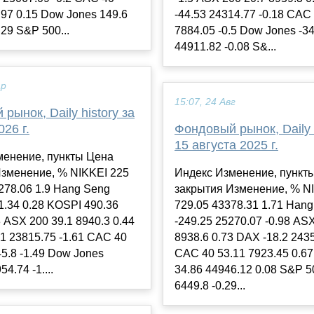
.97 0.15 Dow Jones 149.6
-44.53 24314.77 -0.18 CAC 
.29 S&P 500...
7884.05 -0.5 Dow Jones -34
44911.82 -0.08 S&...
ар
15:07, 24 Авг
рынок, Daily history за
026 г.
Фондовый рынок, Daily h
15 августа 2025 г.
менение, пункты Цена
Изменение, % NIKKEI 225
Индекс Изменение, пункт
278.06 1.9 Hang Seng
закрытия Изменение, % N
1.34 0.28 KOSPI 490.36
729.05 43378.31 1.71 Han
3 ASX 200 39.1 8940.3 0.44
-249.25 25270.07 -0.98 AS
1 23815.75 -1.61 CAC 40
8938.6 0.73 DAX -18.2 2435
45.8 -1.49 Dow Jones
CAC 40 53.11 7923.45 0.6
4.74 -1....
34.86 44946.12 0.08 S&P 5
6449.8 -0.29...