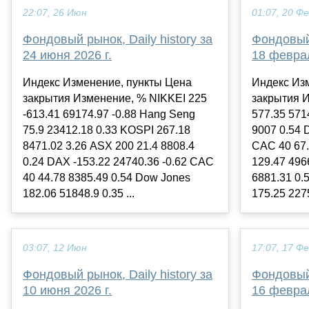
22:07, 26 Июн
01:07, 20 Ф
Фондовый рынок, Daily history за
Фондовый 
24 июня 2026 г.
18 феврал
Индекс Изменение, пункты Цена
Индекс Из
закрытия Изменение, % NIKKEI 225
закрытия 
-613.41 69174.97 -0.88 Hang Seng
577.35 571
75.9 23412.18 0.33 KOSPI 267.18
9007 0.54 
8471.02 3.26 ASX 200 21.4 8808.4
CAC 40 67.
0.24 DAX -153.22 24740.36 -0.62 CAC
129.47 496
40 44.78 8385.49 0.54 Dow Jones
6881.31 0
182.06 51848.9 0.35 ...
175.25 2275
03:07, 12 Июн
17:07, 17 Ф
Фондовый рынок, Daily history за
Фондовый 
10 июня 2026 г.
16 феврал