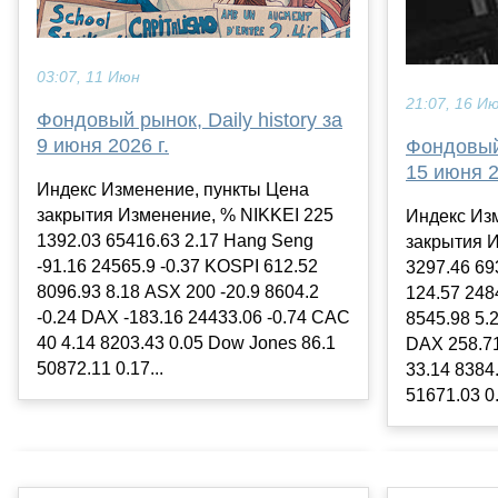
03:07, 11 Июн
21:07, 16 И
Фондовый рынок, Daily history за
9 июня 2026 г.
Фондовый 
15 июня 2
Индекс Изменение, пункты Цена
закрытия Изменение, % NIKKEI 225
Индекс Из
1392.03 65416.63 2.17 Hang Seng
закрытия 
-91.16 24565.9 -0.37 KOSPI 612.52
3297.46 69
8096.93 8.18 ASX 200 -20.9 8604.2
124.57 248
-0.24 DAX -183.16 24433.06 -0.74 CAC
8545.98 5.
40 4.14 8203.43 0.05 Dow Jones 86.1
DAX 258.71
50872.11 0.17...
33.14 8384
51671.03 0