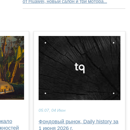
от Huawei, новый салон и три мотора...
05:07, 04 Июн
ркало
Фондовый рынок, Daily history за
жностей
1 июня 2026 г.