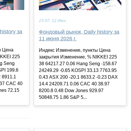
23:07, 12 Июн
istory за
Фондовый рынок, Daily history за
11 июня 2026 г.
ы Цена
Индекс Изменение, пункты Цена
IKKEI 225
закрытия Изменение, % NIKKEI 225
ng Seng
38 64217.27 0.06 Hang Seng -158.67
SPI 199.6
24249.29 -0.65 KOSPI 33.13 7763.95
2 8911.1
0.43 ASX 200 -20.1 8633.2 -0.23 DAX
.37 CAC 40
14.4 24209.71 0.06 CAC 40 38.97
nes 72.15
8200.8 0.48 Dow Jones 929.97
50848.75 1.86 S&P 5...