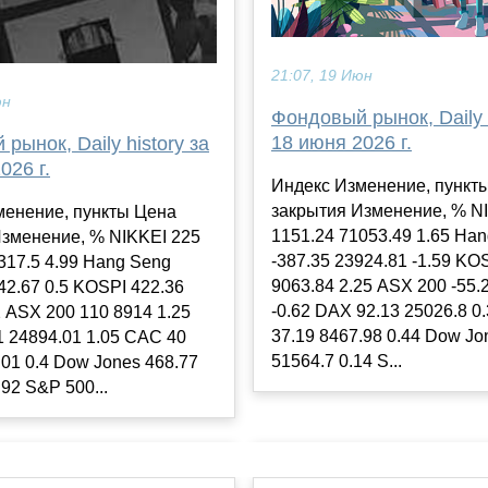
21:07, 19 Июн
юн
Фондовый рынок, Daily h
18 июня 2026 г.
рынок, Daily history за
026 г.
Индекс Изменение, пункт
закрытия Изменение, % N
менение, пункты Цена
1151.24 71053.49 1.65 Ha
Изменение, % NIKKEI 225
-387.35 23924.81 -1.59 KO
317.5 4.99 Hang Seng
9063.84 2.25 ASX 200 -55.
42.67 0.5 KOSPI 422.36
-0.62 DAX 92.13 25026.8 0
2 ASX 200 110 8914 1.25
37.19 8467.98 0.44 Dow Jo
 24894.01 1.05 CAC 40
51564.7 0.14 S...
.01 0.4 Dow Jones 468.77
.92 S&P 500...