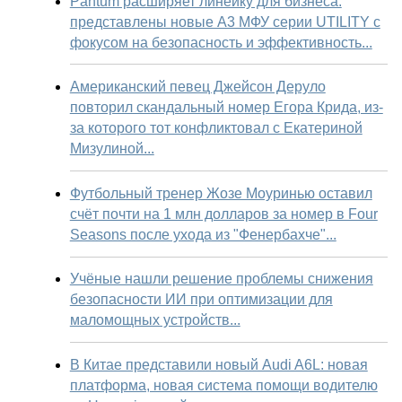
Pantum расширяет линейку для бизнеса:
представлены новые А3 МФУ серии UTILITY с
фокусом на безопасность и эффективность...
Американский певец Джейсон Деруло
повторил скандальный номер Егора Крида, из-
за которого тот конфликтовал с Екатериной
Мизулиной...
Футбольный тренер Жозе Моуринью оставил
счёт почти на 1 млн долларов за номер в Four
Seasons после ухода из "Фенербахче"...
Учёные нашли решение проблемы снижения
безопасности ИИ при оптимизации для
маломощных устройств...
В Китае представили новый Audi A6L: новая
платформа, новая система помощи водителю