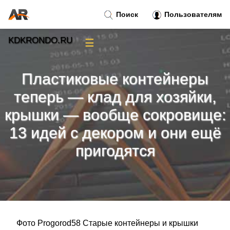
Поиск
Пользователям
KDKRONDO.RU
☰
Новости
»
Пластиковые контейнеры
Тренды новостей
»
теперь — клад для хозяйки,
крышки — вообще сокровище:
Рубрики
»
13 идей с декором и они ещё
Правила
»
пригодятся
Контакт
»
Фото Progorod58 Старые контейнеры и крышки