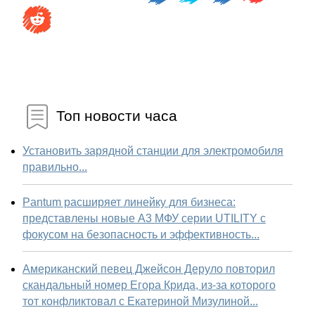
Топ новости часа
Установить зарядной станции для электромобиля
правильно...
Pantum расширяет линейку для бизнеса:
представлены новые А3 МФУ серии UTILITY с
фокусом на безопасность и эффективность...
Американский певец Джейсон Деруло повторил
скандальный номер Егора Крида, из-за которого
тот конфликтовал с Екатериной Мизулиной...