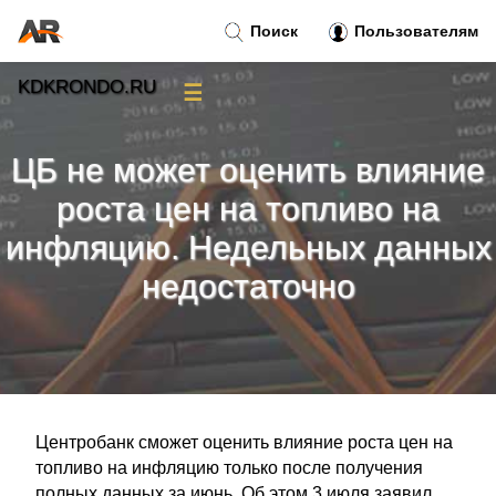
Поиск
Пользователям
KDKRONDO.RU
☰
Новости
»
ЦБ не может оценить влияние
Тренды новостей
»
роста цен на топливо на
инфляцию. Недельных данных
Рубрики
»
недостаточно
Правила
»
Контакт
»
Центробанк сможет оценить влияние роста цен на
топливо на инфляцию только после получения
полных данных за июнь. Об этом 3 июля заявил